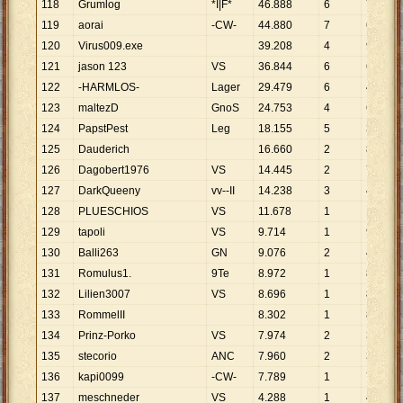
118
Grumlog
*I|F*
46
.
888
6
7
.
815
119
aorai
-CW-
44
.
880
7
6
.
411
120
Virus009.exe
39
.
208
4
9
.
802
121
jason 123
VS
36
.
844
6
6
.
141
122
-HARMLOS-
Lager
29
.
479
6
4
.
913
123
maltezD
GnoS
24
.
753
4
6
.
188
124
PapstPest
Leg
18
.
155
5
3
.
631
125
Dauderich
16
.
660
2
8
.
330
126
Dagobert1976
VS
14
.
445
2
7
.
223
127
DarkQueeny
vv--II
14
.
238
3
4
.
746
128
PLUESCHIOS
VS
11
.
678
1
11
.
678
129
tapoli
VS
9
.
714
1
9
.
714
130
Balli263
GN
9
.
076
2
4
.
538
131
Romulus1.
9Te
8
.
972
1
8
.
972
132
Lilien3007
VS
8
.
696
1
8
.
696
133
RommelII
8
.
302
1
8
.
302
134
Prinz-Porko
VS
7
.
974
2
3
.
987
135
stecorio
ANC
7
.
960
2
3
.
980
136
kapi0099
-CW-
7
.
789
1
7
.
789
137
meschneder
VS
4
.
288
1
4
.
288