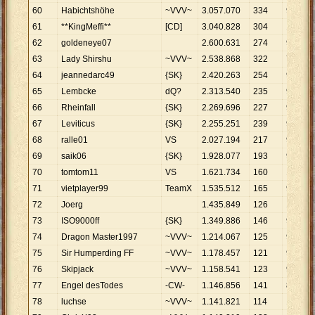
60
Habichtshöhe
~VVV~
3
.
057
.
070
334
9
.
153
61
**KingMeffi**
[CD]
3
.
040
.
828
304
10
.
003
62
goldeneye07
2
.
600
.
631
274
9
.
491
63
Lady Shirshu
~VVV~
2
.
538
.
868
322
7
.
885
64
jeannedarc49
{SK}
2
.
420
.
263
254
9
.
529
65
Lembcke
dQ?
2
.
313
.
540
235
9
.
845
66
Rheinfall
{SK}
2
.
269
.
696
227
9
.
999
67
Leviticus
{SK}
2
.
255
.
251
239
9
.
436
68
ralle01
VS
2
.
027
.
194
217
9
.
342
69
saik06
{SK}
1
.
928
.
077
193
9
.
990
70
tomtom11
VS
1
.
621
.
734
160
10
.
136
71
vietplayer99
TeamX
1
.
535
.
512
165
9
.
306
72
Joerg
1
.
435
.
849
126
11
.
396
73
ISO9000ff
{SK}
1
.
349
.
886
146
9
.
246
74
Dragon Master1997
~VVV~
1
.
214
.
067
125
9
.
713
75
Sir Humperding FF
~VVV~
1
.
178
.
457
121
9
.
739
76
Skipjack
~VVV~
1
.
158
.
541
123
9
.
419
77
Engel desTodes
-CW-
1
.
146
.
856
141
8
.
134
78
luchse
~VVV~
1
.
141
.
821
114
10
.
016