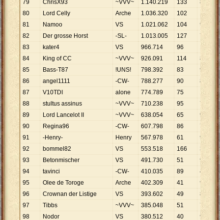
79
ChrisX93
~VVV~
1
.
140
.
219
133
8
.
573
80
Lord Celly
Arche
1
.
036
.
320
102
10
.
160
81
Namoo
VS
1
.
021
.
062
104
9
.
818
82
Der grosse Horst
-SL-
1
.
013
.
005
127
7
.
976
83
kater4
VS
966
.
714
96
10
.
070
84
King of CC
~VVV~
926
.
091
114
8
.
124
85
Bass-T87
!UNS!
798
.
392
83
9
.
619
86
angel1111
-CW-
788
.
277
90
8
.
759
87
V10TDI
alone
774
.
789
75
10
.
331
88
stultus assinus
~VVV~
710
.
238
95
7
.
476
89
Lord Lancelot II
~VVV~
638
.
054
65
9
.
816
90
Regina96
-CW-
607
.
798
86
7
.
067
91
-Henry-
Henry
567
.
978
61
9
.
311
92
bommel82
VS
553
.
518
166
3
.
334
93
Betonmischer
VS
491
.
730
51
9
.
642
94
tavinci
-CW-
410
.
035
89
4
.
607
95
Olee de Toroge
Arche
402
.
309
41
9
.
812
96
Crownan der Listige
VS
393
.
602
49
8
.
033
97
Tibbs
~VVV~
385
.
048
51
7
.
550
98
Nodor
VS
380
.
512
40
9
.
513