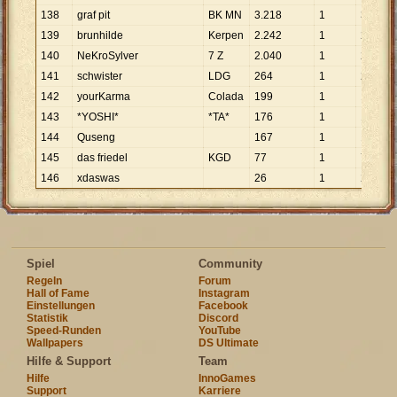
138
graf pit
BK MN
3
.
218
1
3
.
218
139
brunhilde
Kerpen
2
.
242
1
2
.
242
140
NeKroSylver
7 Z
2
.
040
1
2
.
040
141
schwister
LDG
264
1
264
142
yourKarma
Colada
199
1
199
143
*YOSHI*
*TA*
176
1
176
144
Quseng
167
1
167
145
das friedel
KGD
77
1
77
146
xdaswas
26
1
26
Spiel
Community
Regeln
Forum
Hall of Fame
Instagram
Einstellungen
Facebook
Statistik
Discord
Speed-Runden
YouTube
Wallpapers
DS Ultimate
Hilfe & Support
Team
Hilfe
InnoGames
Support
Karriere