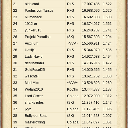
21
olds cool
R+S
17
.
007
.
486
1
.
622
10
.
486
22
Paulus von Tarsus
R+S
16
.
988
.
096
1
.
620
10
.
486
23
Numenace
R+S
16
.
692
.
308
1
.
603
10
.
413
24
1912-er
R+S
16
.
374
.
017
1
.
561
10
.
489
25
yunker313
R+S
16
.
240
.
787
1
.
741
9
.
328
26
Projekt Paradiso
{SK}
15
.
567
.
393
1
.
294
12
.
030
27
Auxilium
~VVV~
15
.
566
.
911
1
.
424
10
.
932
28
Hasijr1
R+S
15
.
344
.
979
1
.
536
9
.
990
29
Lady Navid
R+S
14
.
927
.
088
1
.
494
9
.
991
30
destinationX
R+S
14
.
736
.
915
1
.
472
10
.
011
31
GoldFusel25
R+S
14
.
020
.
565
1
.
455
9
.
636
32
waschtel
R+S
13
.
621
.
762
1
.
368
9
.
957
33
Mad Mim
~VVV~
13
.
526
.
823
1
.
269
10
.
659
34
Wotan2010
KpClm
13
.
444
.
377
1
.
187
11
.
326
35
Lord Gixxer
Colada
12
.
972
.
099
1
.
312
9
.
887
36
sharks rules
{SK}
11
.
397
.
410
1
.
147
9
.
937
37
jxyz
Colada
11
.
123
.
405
1
.
095
10
.
158
38
Bully der Boss
{SK}
11
.
014
.
223
1
.
097
10
.
040
39
masterofking
Colada
11
.
042
.
897
1
.
051
10
.
507