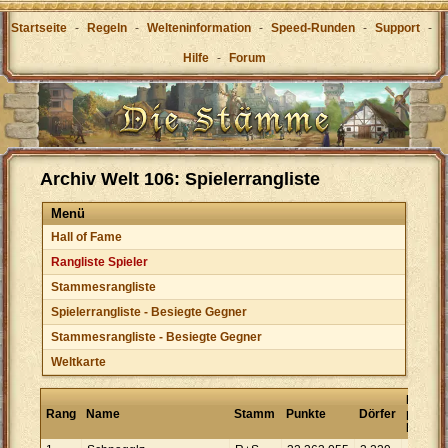
Startseite
-
Regeln
-
Welteninformation
-
Speed-Runden
-
Support
-
Hilfe
-
Forum
Archiv Welt 106: Spielerrangliste
Menü
Hall of Fame
Rangliste Spieler
Stammesrangliste
Spielerrangliste - Besiegte Gegner
Stammesrangliste - Besiegte Gegner
Weltkarte
Punkte
Rang
Name
Stamm
Punkte
Dörfer
pro
Dorf