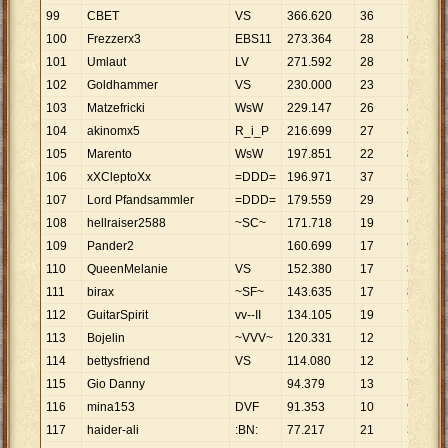
99
CBET
VS
366
.
620
36
10
.
184
100
Frezzerx3
EBS11
273
.
364
28
9
.
763
101
Umlaut
LV
271
.
592
28
9
.
700
102
Goldhammer
VS
230
.
000
23
10
.
000
103
Matzefricki
WsW
229
.
147
26
8
.
813
104
akinomx5
R_i_P
216
.
699
27
8
.
026
105
Marento
WsW
197
.
851
22
8
.
993
106
xXCleptoXx
=DDD=
196
.
971
37
5
.
324
107
Lord Pfandsammler
=DDD=
179
.
559
29
6
.
192
108
hellraiser2588
~SC~
171
.
718
19
9
.
038
109
Pander2
160
.
699
17
9
.
453
110
QueenMelanie
VS
152
.
380
17
8
.
964
111
birax
~SF~
143
.
635
17
8
.
449
112
GuitarSpirit
vv--II
134
.
105
19
7
.
058
113
Bojelin
~VVV~
120
.
331
12
10
.
028
114
bettysfriend
VS
114
.
080
12
9
.
507
115
Gio Danny
94
.
379
13
7
.
260
116
mina153
DVF
91
.
353
10
9
.
135
117
haider-ali
:BN:
77
.
217
21
3
.
677