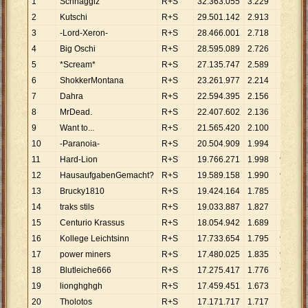
1
Schnagglz
R+S
32
.
363
.
055
3
.
229
10
.
023
2
Kutschi
R+S
29
.
501
.
142
2
.
913
10
.
127
3
-Lord-Xeron-
R+S
28
.
466
.
001
2
.
718
10
.
473
4
Big Oschi
R+S
28
.
595
.
089
2
.
726
10
.
490
5
*Scream*
R+S
27
.
135
.
747
2
.
589
10
.
481
6
ShokkerMontana
R+S
23
.
261
.
977
2
.
214
10
.
507
7
Dahra
R+S
22
.
594
.
395
2
.
156
10
.
480
8
MrDead.
R+S
22
.
407
.
602
2
.
136
10
.
490
9
Want to...
R+S
21
.
565
.
420
2
.
100
10
.
269
10
-Paranoia-
R+S
20
.
504
.
909
1
.
994
10
.
283
11
Hard-Lion
R+S
19
.
766
.
271
1
.
998
9
.
893
12
HausaufgabenGemacht?
R+S
19
.
589
.
158
1
.
990
9
.
844
13
Brucky1810
R+S
19
.
424
.
164
1
.
785
10
.
882
14
traks stils
R+S
19
.
033
.
887
1
.
827
10
.
418
15
Centurio Krassus
R+S
18
.
054
.
942
1
.
689
10
.
690
16
Kollege Leichtsinn
R+S
17
.
733
.
654
1
.
795
9
.
879
17
power miners
R+S
17
.
480
.
025
1
.
835
9
.
526
18
Blutleiche666
R+S
17
.
275
.
417
1
.
776
9
.
727
19
lionghghgh
R+S
17
.
459
.
451
1
.
673
10
.
436
20
Tholotos
R+S
17
.
171
.
717
1
.
717
10
.
001