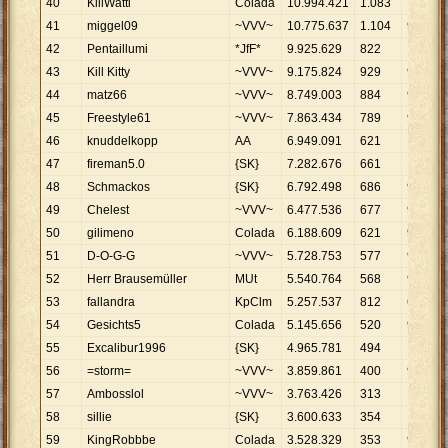
40
KillWatti
Colada
10
.
994
.
421
1
.
083
10
.
152
41
miggel09
~VVV~
10
.
775
.
637
1
.
104
9
.
761
42
Pentaillumi
*JfF*
9
.
925
.
629
822
12
.
075
43
Kill Kitty
~VVV~
9
.
175
.
824
929
9
.
877
44
matz66
~VVV~
8
.
749
.
003
884
9
.
897
45
Freestyle61
~VVV~
7
.
863
.
434
789
9
.
966
46
knuddelkopp
AA
6
.
949
.
091
621
11
.
190
47
fireman5.0
{SK}
7
.
282
.
676
661
11
.
018
48
Schmackos
{SK}
6
.
792
.
498
686
9
.
902
49
Chelest
~VVV~
6
.
477
.
536
677
9
.
568
50
gilimeno
Colada
6
.
188
.
609
621
9
.
966
51
D-O-G-G
~VVV~
5
.
728
.
753
577
9
.
929
52
Herr Brausemüller
MUt
5
.
540
.
764
568
9
.
755
53
fallandra
KpClm
5
.
257
.
537
812
6
.
475
54
Gesichts5
Colada
5
.
145
.
656
520
9
.
895
55
Excalibur1996
{SK}
4
.
965
.
781
494
10
.
052
56
=storm=
~VVV~
3
.
859
.
861
400
9
.
650
57
Ambosslol
~VVV~
3
.
763
.
426
313
12
.
024
58
sillie
{SK}
3
.
600
.
633
354
10
.
171
59
KingRobbbe
Colada
3
.
528
.
329
353
9
.
995