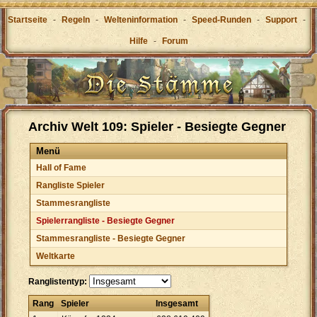
Startseite
-
Regeln
-
Welteninformation
-
Speed-Runden
-
Support
-
Hilfe
-
Forum
Archiv Welt 109: Spieler - Besiegte Gegner
Menü
Hall of Fame
Rangliste Spieler
Stammesrangliste
Spielerrangliste - Besiegte Gegner
Stammesrangliste - Besiegte Gegner
Weltkarte
Ranglistentyp:
Rang
Spieler
Insgesamt