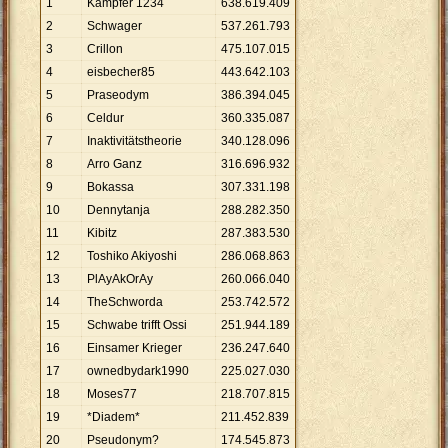
1
Kämpfer 1234
638
.
619
.
409
2
Schwager
537
.
261
.
793
3
Crillon
475
.
107
.
015
4
eisbecher85
443
.
642
.
103
5
Praseodym
386
.
394
.
045
6
Celdur
360
.
335
.
087
7
Inaktivitätstheorie
340
.
128
.
096
8
Arro Ganz
316
.
696
.
932
9
Bokassa
307
.
331
.
198
10
Dennytanja
288
.
282
.
350
11
Kibitz
287
.
383
.
530
12
Toshiko Akiyoshi
286
.
068
.
863
13
PlAyAkOrAy
260
.
066
.
040
14
TheSchworda
253
.
742
.
572
15
Schwabe trifft Ossi
251
.
944
.
189
16
Einsamer Krieger
236
.
247
.
640
17
ownedbydark1990
225
.
027
.
030
18
Moses77
218
.
707
.
815
19
*Diadem*
211
.
452
.
839
20
Pseudonym?
174
.
545
.
873