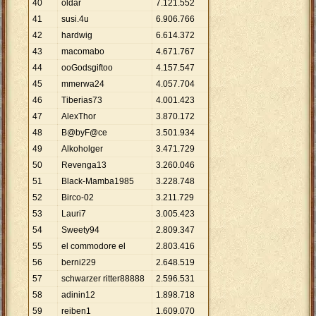
40
oldar
7
.
121
.
552
41
susi.4u
6
.
906
.
766
42
hardwig
6
.
614
.
372
43
macomabo
4
.
671
.
767
44
ooGodsgiftoo
4
.
157
.
547
45
mmerwa24
4
.
057
.
704
46
Tiberias73
4
.
001
.
423
47
AlexThor
3
.
870
.
172
48
B@byF@ce
3
.
501
.
934
49
Alkoholger
3
.
471
.
729
50
Revenga13
3
.
260
.
046
51
Black-Mamba1985
3
.
228
.
748
52
Birco-02
3
.
211
.
729
53
Lauri7
3
.
005
.
423
54
Sweety94
2
.
809
.
347
55
el commodore el
2
.
803
.
416
56
berni229
2
.
648
.
519
57
schwarzer ritter88888
2
.
596
.
531
58
adinin12
1
.
898
.
718
59
reiben1
1
.
609
.
070