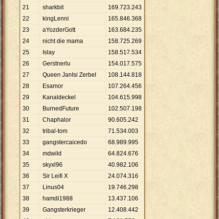
21
sharkbit
169
.
723
.
243
22
kingLenni
165
.
846
.
368
23
aYozderGott
163
.
684
.
235
24
nicht die mama
158
.
725
.
269
25
Islay
158
.
517
.
534
26
Gerstnerlu
154
.
017
.
575
27
Queen JanIsi Zerbel
108
.
144
.
818
28
Esamor
107
.
264
.
456
29
Kanaldeckel
104
.
615
.
998
30
BurnedFuture
102
.
507
.
198
31
Chaphalor
90
.
605
.
242
32
tribal-tom
71
.
534
.
003
33
gangstercaicedo
68
.
989
.
995
34
mdwild
64
.
824
.
676
35
skyxl96
40
.
982
.
106
36
Sir Leifi X
24
.
074
.
316
37
Linus04
19
.
746
.
298
38
hamdi1988
13
.
437
.
106
39
Gangsterkrieger
12
.
408
.
442