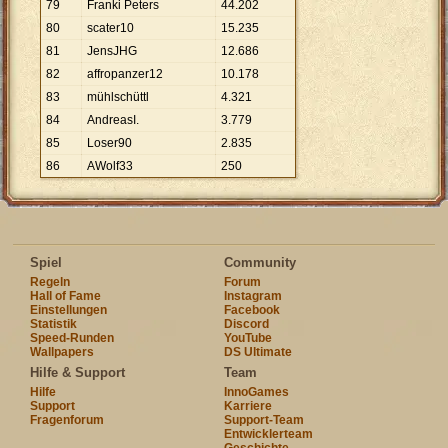
79
Franki Peters
44
.
202
80
scater10
15
.
235
81
JensJHG
12
.
686
82
affropanzer12
10
.
178
83
mühlschüttl
4
.
321
84
AndreasI.
3
.
779
85
Loser90
2
.
835
86
AWolf33
250
Spiel
Community
Regeln
Forum
Hall of Fame
Instagram
Einstellungen
Facebook
Statistik
Discord
Speed-Runden
YouTube
Wallpapers
DS Ultimate
Hilfe & Support
Team
Hilfe
InnoGames
Support
Karriere
Fragenforum
Support-Team
Entwicklerteam