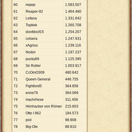
60
mqwp
1
.
583
.
507
61
Reaper-92
1
.
464
.
480
62
Lefana
1
.
331
.
642
63
Topkek
1
.
260
.
708
64
doofdoof15
1
.
254
.
207
65
colsera
1
.
247
.
931
66
xAgrios
1
.
239
.
116
67
Nodor
1
.
197
.
237
68
pucky69
1
.
125
.
395
69
Sir Roller
1
.
003
.
917
70
CcOmO309
480
.
642
71
Queen General
446
.
755
72
Fightlord5
364
.
856
73
enne76
364
.
069
74
machrhexe
311
.
456
75
Hirnhacker von Römer
215
.
603
76
Otto I 962
184
.
573
77
piol
98
.
908
78
Big-Ole
88
.
810