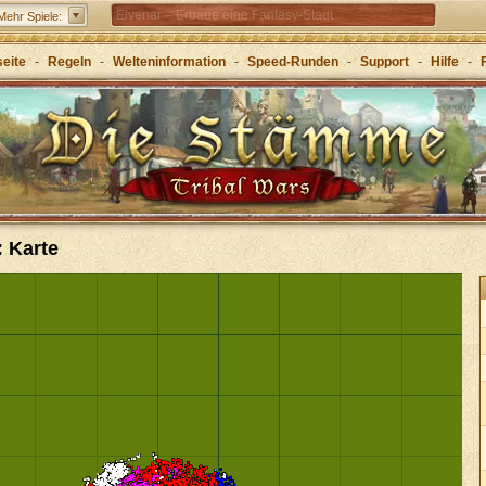
Elvenar – Erbaue eine Fantasy-Stadt
Mehr Spiele:
Forge of Empires – Mit Strategie durch die Zeitalter
seite
-
Regeln
-
Welteninformation
-
Speed-Runden
-
Support
-
Hilfe
-
Grepolis – Erbaue dein Reich im antiken
Griechenland
: Karte