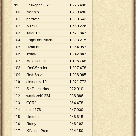
99
Lazkopat6167
1
.
726
.
438
100
NoArch
1
.
709
.
490
101
hardwig
1
.
610
.
642
102
Su Shi
1
.
589
.
226
103
Talon10
1
.
521
.
867
104
Engel der Nacht
1
.
393
.
215
105
Hzombi
1
.
364
.
957
106
Twayz
1
.
242
.
887
107
Malektouma
1
.
106
.
768
108
.DerWeinder.
1
.
097
.
478
109
Red Shiva
1
.
036
.
985
110
clemenza10
1
.
021
.
772
111
Sir Diomarius
972
.
910
112
waniczek1234
936
.
886
113
CCR1
864
.
478
114
otto4876
847
.
930
115
Heerold
846
.
615
116
Ramy
846
.
102
117
KINI der Pate
834
.
150