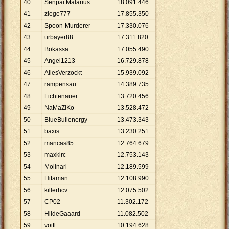
40
Senpai Malarius
18
.
091
.
446
41
ziege777
17
.
855
.
350
42
Spoon-Murderer
17
.
330
.
076
43
urbayer88
17
.
311
.
820
44
Bokassa
17
.
055
.
490
45
Angel1213
16
.
729
.
878
46
AllesVerzockt
15
.
939
.
092
47
rampensau
14
.
389
.
735
48
Lichtenauer
13
.
720
.
456
49
NaMaZiKo
13
.
528
.
472
50
BlueBullenergy
13
.
473
.
343
51
baxis
13
.
230
.
251
52
mancas85
12
.
764
.
679
53
maxkirc
12
.
753
.
143
54
Molinari
12
.
189
.
599
55
Hitaman
12
.
108
.
990
56
killerhcv
12
.
075
.
502
57
CP02
11
.
302
.
172
58
HildeGaaard
11
.
082
.
502
59
voitl
10
.
194
.
628