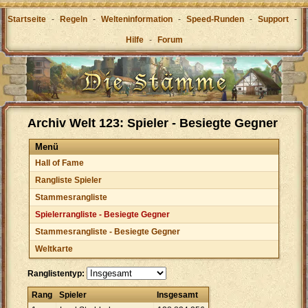
Startseite
-
Regeln
-
Welteninformation
-
Speed-Runden
-
Support
-
Hilfe
-
Forum
Archiv Welt 123: Spieler - Besiegte Gegner
Menü
Hall of Fame
Rangliste Spieler
Stammesrangliste
Spielerrangliste - Besiegte Gegner
Stammesrangliste - Besiegte Gegner
Weltkarte
Ranglistentyp:
Rang
Spieler
Insgesamt