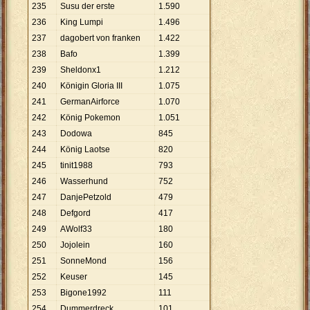
235
Susu der erste
1
.
590
236
King Lumpi
1
.
496
237
dagobert von franken
1
.
422
238
Bafo
1
.
399
239
Sheldonx1
1
.
212
240
Königin Gloria III
1
.
075
241
GermanAirforce
1
.
070
242
König Pokemon
1
.
051
243
Dodowa
845
244
König Laotse
820
245
tinit1988
793
246
Wasserhund
752
247
DanjePetzold
479
248
Defgord
417
249
AWolf33
180
250
Jojolein
160
251
SonneMond
156
252
Keuser
145
253
Bigone1992
111
254
Dummerdreck
101