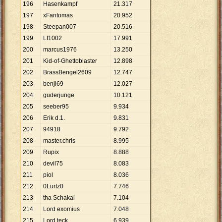
196
Hasenkampf
21
.
317
197
xFantomas
20
.
952
198
Steepan007
20
.
516
199
Lf1002
17
.
991
200
marcus1976
13
.
250
201
Kid-of-Ghettoblaster
12
.
898
202
BrassBengel2609
12
.
747
203
benji69
12
.
027
204
guderjunge
10
.
121
205
seeber95
9
.
934
206
Erik d.1.
9
.
831
207
94918
9
.
792
208
master.chris
8
.
995
209
Rupix
8
.
888
210
devil75
8
.
083
211
piol
8
.
036
212
0Lurtz0
7
.
746
213
tha Schakal
7
.
104
214
Lord exomius
7
.
048
215
Lord teck
6
.
939