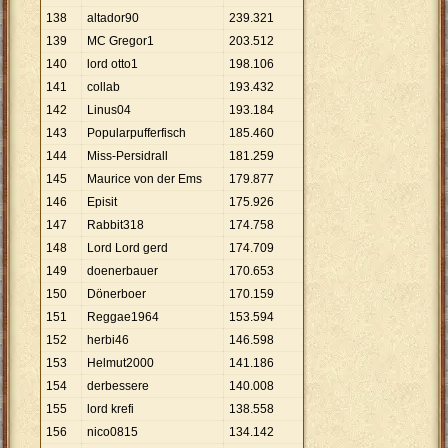
138
altador90
239
.
321
139
MC Gregor1
203
.
512
140
lord otto1
198
.
106
141
collab
193
.
432
142
Linus04
193
.
184
143
Popularpufferfisch
185
.
460
144
Miss-Persidrall
181
.
259
145
Maurice von der Ems
179
.
877
146
Episit
175
.
926
147
Rabbit318
174
.
758
148
Lord Lord gerd
174
.
709
149
doenerbauer
170
.
653
150
Dönerboer
170
.
159
151
Reggae1964
153
.
594
152
herbi46
146
.
598
153
Helmut2000
141
.
186
154
derbessere
140
.
008
155
lord krefi
138
.
558
156
nico0815
134
.
142