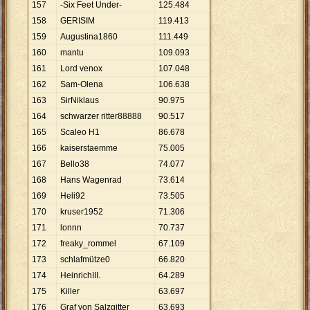
157
-Six Feet Under-
125
.
484
158
GERISIM
119
.
413
159
Augustina1860
111
.
449
160
mantu
109
.
093
161
Lord venox
107
.
048
162
Sam-Olena
106
.
638
163
SirNiklaus
90
.
975
164
schwarzer ritter88888
90
.
517
165
Scaleo H1
86
.
678
166
kaiserstaemme
75
.
005
167
Bello38
74
.
077
168
Hans Wagenrad
73
.
614
169
Heli92
73
.
505
170
kruser1952
71
.
306
171
lonnn
70
.
737
172
freaky_rommel
67
.
109
173
schlafmütze0
66
.
820
174
HeinrichIII.
64
.
289
175
Killer
63
.
697
176
Graf von Salzgitter
63
.
693