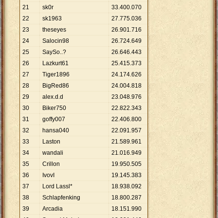
21
sk0r
33
.
400
.
070
22
sk1963
27
.
775
.
036
23
theseyes
26
.
901
.
716
24
Salocin98
26
.
724
.
649
25
SaySo..?
26
.
646
.
443
26
Lazkurt61
25
.
415
.
373
27
Tiger1896
24
.
174
.
626
28
BigRed86
24
.
004
.
818
29
alex.d.d
23
.
048
.
976
30
Biker750
22
.
822
.
343
31
goffy007
22
.
406
.
800
32
hansa040
22
.
091
.
957
33
Laston
21
.
589
.
961
34
wandali
21
.
016
.
949
35
Crillon
19
.
950
.
505
36
IvovI
19
.
145
.
383
37
Lord Lassl*
18
.
938
.
092
38
Schlapfenking
18
.
800
.
287
39
Arcadia
18
.
151
.
990