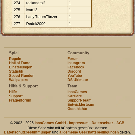
274
rockandrolf
1
275
Ivan13
1
276
Lady TraumTänzer
1
277
Dedek2000
1
Spiel
Community
Regeln
Forum
Hall of Fame
Instagram
Einstellungen
Facebook
Statistik
Discord
Speed-Runden
YouTube
Wallpapers
DS Ultimate
Hilfe & Support
Team
Hilfe
InnoGames
Support
Karriere
Fragenforum
Support-Team
Entwicklerteam
Geschichte
© 2003 - 2026
InnoGames GmbH
·
Impressum
·
Datenschutz
·
AGB
Diese Seite wird mit hCaptcha geschützt, dessen
Datenschutzbestimmungen
und
allgemeine Geschäftsbedingungen
gelten.