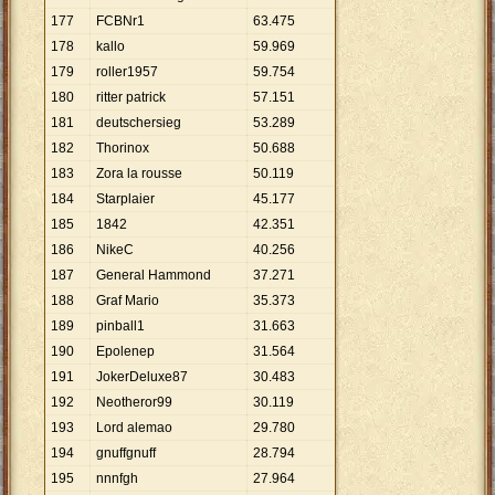
177
FCBNr1
63
.
475
178
kallo
59
.
969
179
roller1957
59
.
754
180
ritter patrick
57
.
151
181
deutschersieg
53
.
289
182
Thorinox
50
.
688
183
Zora la rousse
50
.
119
184
Starplaier
45
.
177
185
1842
42
.
351
186
NikeC
40
.
256
187
General Hammond
37
.
271
188
Graf Mario
35
.
373
189
pinball1
31
.
663
190
Epolenep
31
.
564
191
JokerDeluxe87
30
.
483
192
Neotheror99
30
.
119
193
Lord alemao
29
.
780
194
gnuffgnuff
28
.
794
195
nnnfgh
27
.
964