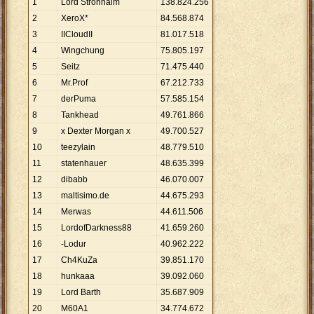
1
Lord Strohhalm
138
.
824
.
256
2
XeroX*
84
.
568
.
874
3
IICloudII
81
.
017
.
518
4
Wingchung
75
.
805
.
197
5
Seitz
71
.
475
.
440
6
Mr.Prof
67
.
212
.
733
7
derPuma
57
.
585
.
154
8
Tankhead
49
.
761
.
866
9
x Dexter Morgan x
49
.
700
.
527
10
teezylain
48
.
779
.
510
11
statenhauer
48
.
635
.
399
12
dibabb
46
.
070
.
007
13
maltisimo.de
44
.
675
.
293
14
Merwas
44
.
611
.
506
15
LordofDarkness88
41
.
659
.
260
16
-Lodur
40
.
962
.
222
17
Ch4KuZa
39
.
851
.
170
18
hunkaaa
39
.
092
.
060
19
Lord Barth
35
.
687
.
909
20
M60A1
34
.
774
.
672