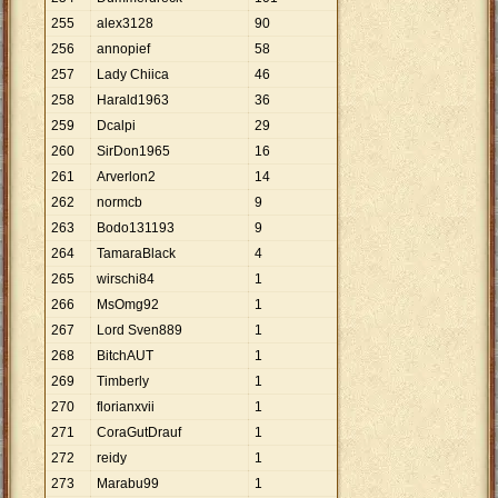
255
alex3128
90
256
annopief
58
257
Lady Chiica
46
258
Harald1963
36
259
Dcalpi
29
260
SirDon1965
16
261
Arverlon2
14
262
normcb
9
263
Bodo131193
9
264
TamaraBlack
4
265
wirschi84
1
266
MsOmg92
1
267
Lord Sven889
1
268
BitchAUT
1
269
Timberly
1
270
florianxvii
1
271
CoraGutDrauf
1
272
reidy
1
273
Marabu99
1