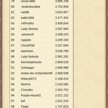
79
Uncle-Willi
3
.
885
.
708
80
-Iindestructible
3
.
752
.
809
81
neil88
3
.
603
.
957
82
katte1968
3
.
477
.
454
83
xXPro8Xx
3
.
408
.
004
84
Lady Shirshu
3
.
397
.
944
85
.werwoolf.
3
.
288
.
243
86
ruppido
3
.
269
.
190
87
ChrisPDM
3
.
257
.
694
88
daehmex
3
.
039
.
798
89
Lady Nobody
2
.
981
.
291
90
Kennedybrücke
2
.
869
.
528
91
Schwager
2
.
698
.
998
92
lenker der schlachten96
2
.
668
.
599
93
Ribery0072
2
.
188
.
410
94
NemYo
2
.
183
.
585
95
Chrostim
2
.
053
.
753
96
Purple-Haze92
2
.
021
.
152
97
tulf
1
.
812
.
243
98
Faark
1
.
737
.
810