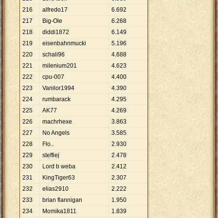
216
alfredo17
6
.
692
217
Big-Ole
6
.
268
218
diddi1872
6
.
149
219
eisenbahnmucki
5
.
196
220
schali96
4
.
688
221
milenium201
4
.
623
222
cpu-007
4
.
400
223
Vanilor1994
4
.
390
224
rumbarack
4
.
295
225
AK77
4
.
269
226
machrhexe
3
.
863
227
No Angels
3
.
585
228
Flo..
2
.
930
229
steffiej
2
.
478
230
Lord b weba
2
.
412
231
KingTiger63
2
.
307
232
elias2910
2
.
222
233
brian flannigan
1
.
950
234
Momika1811
1
.
839