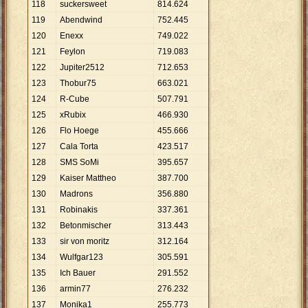
118
suckersweet
814
.
624
119
Abendwind
752
.
445
120
Enexx
749
.
022
121
Feylon
719
.
083
122
Jupiter2512
712
.
653
123
Thobur75
663
.
021
124
R-Cube
507
.
791
125
xRubix
466
.
930
126
Flo Hoege
455
.
666
127
Cala Torta
423
.
517
128
SMS SoMi
395
.
657
129
Kaiser Mattheo
387
.
700
130
Madrons
356
.
880
131
Robinakis
337
.
361
132
Betonmischer
313
.
443
133
sir von moritz
312
.
164
134
Wulfgar123
305
.
591
135
Ich Bauer
291
.
552
136
armin77
276
.
232
137
Monika1
255
.
773