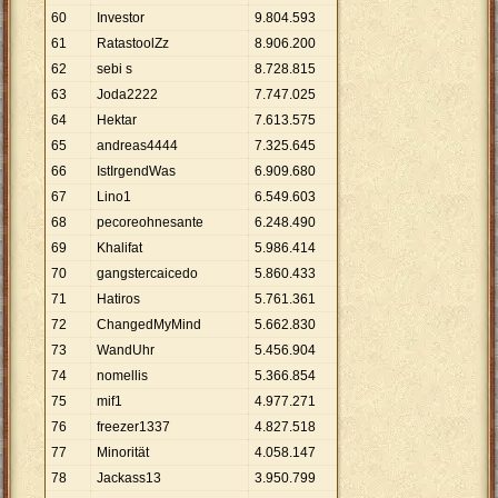
60
Investor
9
.
804
.
593
61
RatastoolZz
8
.
906
.
200
62
sebi s
8
.
728
.
815
63
Joda2222
7
.
747
.
025
64
Hektar
7
.
613
.
575
65
andreas4444
7
.
325
.
645
66
IstIrgendWas
6
.
909
.
680
67
Lino1
6
.
549
.
603
68
pecoreohnesante
6
.
248
.
490
69
Khalifat
5
.
986
.
414
70
gangstercaicedo
5
.
860
.
433
71
Hatiros
5
.
761
.
361
72
ChangedMyMind
5
.
662
.
830
73
WandUhr
5
.
456
.
904
74
nomellis
5
.
366
.
854
75
mif1
4
.
977
.
271
76
freezer1337
4
.
827
.
518
77
Minorität
4
.
058
.
147
78
Jackass13
3
.
950
.
799