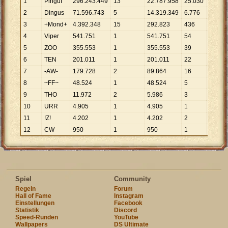
1
Pinguf
296
.
243
.
449
13
22
.
787
.
958
25
.
030
11
.
836
2
Dingus
71
.
596
.
743
5
14
.
319
.
349
6
.
776
10
.
56
3
+Mond+
4
.
392
.
348
15
292
.
823
436
10
.
07
4
Viper
541
.
751
1
541
.
751
54
10
.
03
5
ZOO
355
.
553
1
355
.
553
39
9
.
117
6
TEN
201
.
011
1
201
.
011
22
9
.
137
7
-AW-
179
.
728
2
89
.
864
16
11
.
233
8
~FF~
48
.
524
1
48
.
524
5
9
.
705
9
THO
11
.
972
2
5
.
986
3
3
.
991
10
URR
4
.
905
1
4
.
905
1
4
.
905
11
!Z!
4
.
202
1
4
.
202
2
2
.
101
12
CW
950
1
950
1
950
Spiel
Community
Regeln
Forum
Hall of Fame
Instagram
Einstellungen
Facebook
Statistik
Discord
Speed-Runden
YouTube
Wallpapers
DS Ultimate