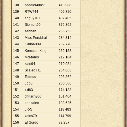
138
seddler4luck
413
.
988
139
RTW744
409
.
720
140
edguy101
407
.
405
141
Siemert90
375
.
862
142
sennah
285
.
753
143
Miss-Persidrall
284
.
314
144
Calina009
269
.
770
145
Kempten King
259
.
158
146
McMorris
219
.
104
147
kate94
210
.
984
148
Scaleo H1
204
.
863
149
Todeus
203
.
862
150
udo0
200
.
586
151
xxl63
174
.
188
152
chrischy66
151
.
404
153
prinzalex
133
.
625
154
JR-S
118
.
483
155
xelos79
114
.
799
156
El Gordo
72
.
957