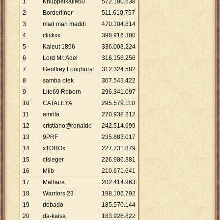
1
Knüppelkalle60
572
.
180
.
638
2
Borderliner
511
.
610
.
757
3
mad man maddi
470
.
104
.
814
4
clickxx
398
.
916
.
380
5
Kaleut 1896
336
.
003
.
224
6
Lord Mr. Adel
316
.
156
.
256
7
Geoffrey Longhurst
312
.
324
.
582
8
samba olek
307
.
543
.
422
9
Lite69 Reborn
296
.
341
.
097
10
CATALEYA
295
.
579
.
110
11
amrita
270
.
938
.
212
12
cristiano@ronaldo
242
.
514
.
699
13
9PRF
235
.
883
.
017
14
xTOROx
227
.
731
.
879
15
clsieger
226
.
986
.
381
16
Miib
210
.
671
.
641
17
Malhara
202
.
414
.
963
18
Warriors 23
198
.
106
.
792
19
dobado
185
.
570
.
144
20
da-kaisa
183
.
926
.
822