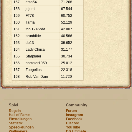
157
ema54
71
.
268
158
jojomi
67
.
544
159
FT78
60
.
752
160
Tarrja
52
.
129
161
tobi1245bär
42
.
007
162
brunhilde
40
.
586
163
de13
39
.
652
164
Lady Chiica
31
.
177
165
Starplaier
30
.
734
166
hamster1959
25
.
012
167
Zuegellos
22
.
318
168
Rob Van Dam
11
.
720
Spiel
Community
Regeln
Forum
Hall of Fame
Instagram
Einstellungen
Facebook
Statistik
Discord
Speed-Runden
YouTube
Wallpapers
DS Ultimate