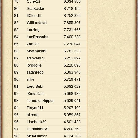
79
Curry12
9
.
034
.
590
80
SpaKacke
8
.
718
.
456
81
IICloudII
8
.
252
.
825
82
Williundsusi
7
.
855
.
307
83
Lorzing
7
.
731
.
665
84
Luciferssohn
7
.
400
.
238
85
ZooFee
7
.
270
.
047
86
Maximus89
6
.
781
.
328
87
starwars71
6
.
251
.
892
88
lordgolle
6
.
220
.
096
89
satanrego
6
.
093
.
945
90
sillie
5
.
719
.
471
91
Lord Subi
5
.
682
.
023
92
.King-Dani.
5
.
668
.
932
93
Tenno of Nippon
5
.
639
.
041
94
Player111
5
.
207
.
403
95
allroad
5
.
059
.
867
96
Linebeck39
4
.
601
.
438
97
DermitderAxt
4
.
200
.
269
98
MefoHunter
4
.
134
.
163