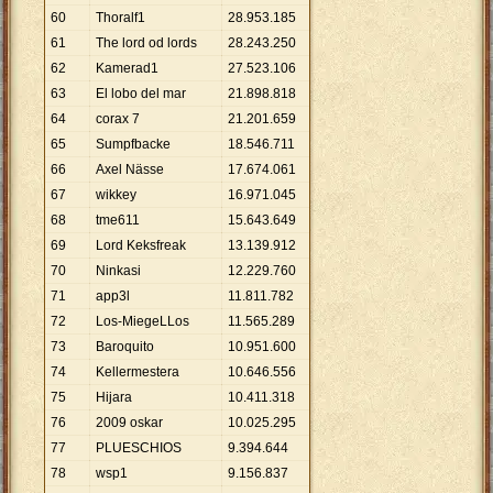
60
Thoralf1
28
.
953
.
185
61
The lord od lords
28
.
243
.
250
62
Kamerad1
27
.
523
.
106
63
El lobo del mar
21
.
898
.
818
64
corax 7
21
.
201
.
659
65
Sumpfbacke
18
.
546
.
711
66
Axel Nässe
17
.
674
.
061
67
wikkey
16
.
971
.
045
68
tme611
15
.
643
.
649
69
Lord Keksfreak
13
.
139
.
912
70
Ninkasi
12
.
229
.
760
71
app3l
11
.
811
.
782
72
Los-MiegeLLos
11
.
565
.
289
73
Baroquito
10
.
951
.
600
74
Kellermestera
10
.
646
.
556
75
Hijara
10
.
411
.
318
76
2009 oskar
10
.
025
.
295
77
PLUESCHIOS
9
.
394
.
644
78
wsp1
9
.
156
.
837