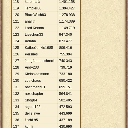
118
kareimafa
1
.
401
.
158
119
Templer60
1
.
394
.
427
120
BlackWitch83
1
.
278
.
938
121
analith
1
.
174
.
389
122
Lord Keoma
1
.
149
.
719
123
Lieschen33
947
.
340
124
Xelana
873
.
477
125
KaffeeJunkie1985
809
.
416
126
Persues
755
.
394
127
Jungfrauenschreck
740
.
343
128
Andy233
739
.
719
129
Kleinstadtmann
733
.
180
130
cptnchaos
680
.
422
131
bachmann01
655
.
151
132
nextchapter
564
.
841
133
Shog84
502
.
405
134
sigurd123
472
.
593
135
der slawe
443
.
699
136
fischi-95
437
.
189
137
kgrilli
430
.
690