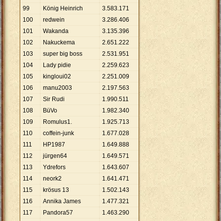
99
König Heinrich
3
.
583
.
171
100
redwein
3
.
286
.
406
101
Wakanda
3
.
135
.
396
102
Nakuckema
2
.
651
.
222
103
super big boss
2
.
531
.
951
104
Lady pidie
2
.
259
.
623
105
kingloui02
2
.
251
.
009
106
manu2003
2
.
197
.
563
107
Sir Rudi
1
.
990
.
511
108
BüVo
1
.
982
.
340
109
Romulus1.
1
.
925
.
713
110
coffein-junk
1
.
677
.
028
111
HP1987
1
.
649
.
888
112
jürgen64
1
.
649
.
571
113
Ydrefors
1
.
643
.
607
114
neork2
1
.
641
.
471
115
krösus 13
1
.
502
.
143
116
Annika James
1
.
477
.
321
117
Pandora57
1
.
463
.
290