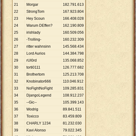
21
Morgar
182
.
791
.
613
22
StrongTom
167
.
923
.
804
23
Hey Scoun
166
.
408
.
028
24
Warum DEffen?
162
.
190
.
809
25
irishlady
160
.
509
.
056
26
-Trolling-
160
.
232
.
309
27
ritter wahnsinn
145
.
568
.
434
28
Lord Aurios
144
.
384
.
798
29
rUl0rd
135
.
068
.
852
30
torti0111
126
.
777
.
682
31
Brothertom
125
.
213
.
708
32
Knobinator666
110
.
046
.
912
33
NoFightNoFight
109
.
285
.
831
34
DjangoLegend
108
.
912
.
237
35
--Gic--
105
.
399
.
143
36
Wodrig
89
.
841
.
511
37
Toxicco
83
.
459
.
809
38
CHARLY 1234
81
.
232
.
030
39
Kavi Alonso
79
.
022
.
345