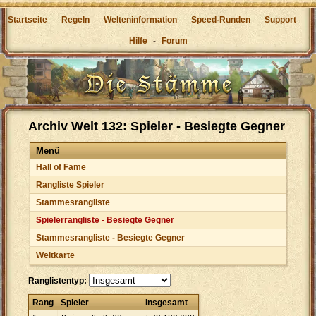
Startseite
-
Regeln
-
Welteninformation
-
Speed-Runden
-
Support
-
Hilfe
-
Forum
Archiv Welt 132: Spieler - Besiegte Gegner
Menü
Hall of Fame
Rangliste Spieler
Stammesrangliste
Spielerrangliste - Besiegte Gegner
Stammesrangliste - Besiegte Gegner
Weltkarte
Ranglistentyp:
Rang
Spieler
Insgesamt