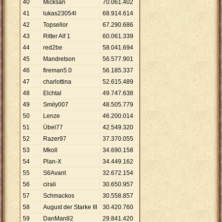
40
Micksan
70
.
061
.
402
41
lukas23054l
68
.
914
.
614
42
Topsellor
67
.
290
.
686
43
Ritter Alf 1
60
.
061
.
339
44
red2be
58
.
041
.
694
45
Mandretson
56
.
577
.
901
46
fireman5.0
56
.
185
.
337
47
charlottina
52
.
615
.
489
48
Elchtal
49
.
747
.
638
49
Smily007
48
.
505
.
779
50
Lenze
46
.
200
.
014
51
Übel77
42
.
549
.
320
52
Razer97
37
.
370
.
055
53
Mkoll
34
.
690
.
158
54
Plan-X
34
.
449
.
162
55
S6Avant
32
.
672
.
154
56
cirali
30
.
650
.
957
57
Schmackos
30
.
558
.
857
58
August der Starke III
30
.
420
.
760
59
DanMan82
29
.
841
.
420