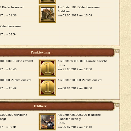
50 Dörfer besessen
Als Erster 100 Dörfer besessen
Stahlherz
17 um 01:36
am 03.06.2017 um 13:09
 Dörfer besessen
17 um 09:54
Punktekönig
0.000.000 Punkte erreicht
Als Erster 5.000.000 Punkte erreicht
Bruxx
17 um 16:45
am 21.08.2017 um 12:30
.000.000 Punkte erreicht
Als Erster 10.000 Punkte erreicht
17 um 15:49
am 08.04.2017 um 09:00
Feldherr
00.000.000 feindliche
Als Erster 25.000.000 feindliche
siegt
Einheiten besiegt
Bruxx
17 um 09:31
am 25.07.2017 um 12:13