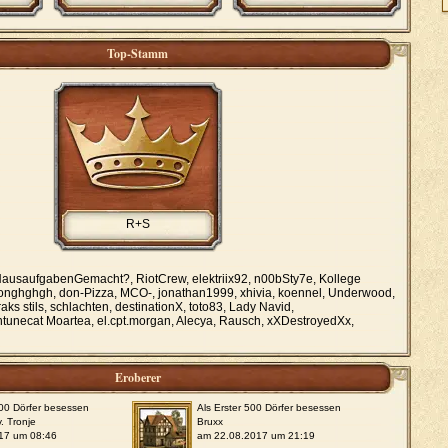
Top-Stamm
R+S
ausaufgabenGemacht?, RiotCrew, elektriix92, n00bSty7e, Kollege
 lionghghgh, don-Pizza, MCO-, jonathan1999, xhivia, koennel, Underwood,
 traks stils, schlachten, destinationX, toto83, Lady Navid,
tunecat Moartea, el.cpt.morgan, Alecya, Rausch, xXDestroyedXx,
Eroberer
000 Dörfer besessen
Als Erster 500 Dörfer besessen
. Tronje
Bruxx
17 um 08:46
am 22.08.2017 um 21:19