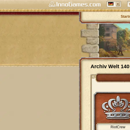
Start
Archiv Welt 140
RiotCrew