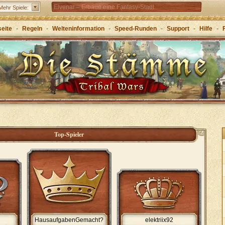
Elvenar – Erbaue eine Fantasy-Stadt
Mehr Spiele:
Forge of Empires – Mit Strategie durch die Zeitalter
seite
-
Regeln
-
Welteninformation
-
Speed-Runden
-
Support
-
Hilfe
-
Grepolis – Erbaue dein Reich im antiken
Griechenland
Top-Spieler
HausaufgabenGemacht?
elektriix92