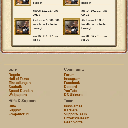
besiegt
besiegt
am 06.12.2017 um
am 14.10.2017 um
09:38
09:31
Als Erster 5.000.000
Als Erster 10.000
feindliche Einheiten
feindliche Einheiten
besiegt
besiegt
am 16.08.2017 um
am 09.06.2017 um
18:19
09:29
Spiel
Community
Regeln
Forum
Hall of Fame
Instagram
Einstellungen
Facebook
Statistik
Discord
Speed-Runden
YouTube
Wallpapers
DS Ultimate
Hilfe & Support
Team
Hilfe
InnoGames
Support
Karriere
Fragenforum
Support-Team
Entwicklerteam
Geschichte