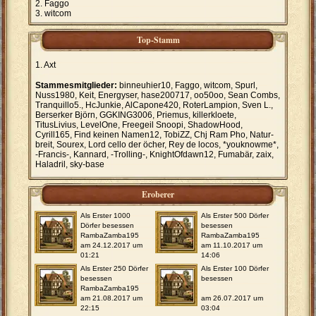
Faggo
witcom
Top-Stamm
Axt
Stammesmitglieder:
binneuhier10, Faggo, witcom, Spurl,
Nuss1980, Keit, Energyser, hase200717, oo50oo, Sean Combs,
Tranquillo5., HcJunkie, AlCapone420, RoterLampion, Sven L.,
Berserker Björn, GGKING3006, Priemus, killerkloete,
TitusLivius, LevelOne, Freegeil Snoopi, ShadowHood,
Cyrill165, Find keinen Namen12, TobiZZ, Chj Ram Pho, Natur-
breit, Sourex, Lord cello der öcher, Rey de locos, *youknowme*,
-Francis-, Kannard, -Trolling-, KnightOfdawn12, Fumabär, zaix,
Haladril, sky-base
Eroberer
Als Erster 1000
Als Erster 500 Dörfer
Dörfer besessen
besessen
RambaZamba195
RambaZamba195
am 24.12.2017 um
am 11.10.2017 um
01:21
14:06
Als Erster 250 Dörfer
Als Erster 100 Dörfer
besessen
besessen
RambaZamba195
am 21.08.2017 um
am 26.07.2017 um
22:15
03:04