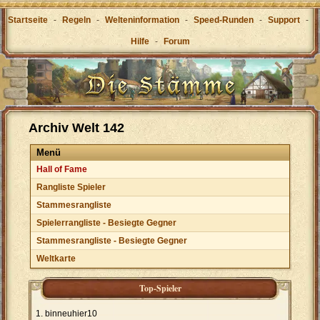
Startseite
-
Regeln
-
Welteninformation
-
Speed-Runden
-
Support
-
Hilfe
-
Forum
Archiv Welt 142
Menü
Hall of Fame
Rangliste Spieler
Stammesrangliste
Spielerrangliste - Besiegte Gegner
Stammesrangliste - Besiegte Gegner
Weltkarte
Top-Spieler
binneuhier10