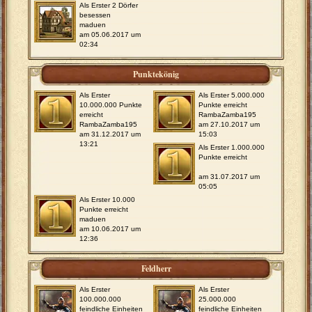
Als Erster 2 Dörfer
besessen
maduen
am 05.06.2017 um
02:34
Punktekönig
Als Erster
Als Erster 5.000.000
10.000.000 Punkte
Punkte erreicht
erreicht
RambaZamba195
RambaZamba195
am 27.10.2017 um
am 31.12.2017 um
15:03
13:21
Als Erster 1.000.000
Punkte erreicht
am 31.07.2017 um
05:05
Als Erster 10.000
Punkte erreicht
maduen
am 10.06.2017 um
12:36
Feldherr
Als Erster
Als Erster
100.000.000
25.000.000
feindliche Einheiten
feindliche Einheiten