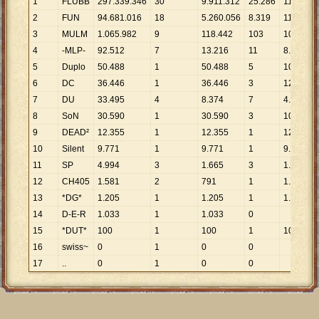
1
FLUBB
297
.
339
.
346
30
9
.
911
.
312
25
.
286
11
.
759
2
FUN
94
.
681
.
016
18
5
.
260
.
056
8
.
319
11
.
381
3
MULM
1
.
065
.
982
9
118
.
442
103
10
.
349
4
-MLP-
92
.
512
7
13
.
216
11
8
.
410
5
Duplo
50
.
488
1
50
.
488
5
10
.
098
6
DC
36
.
446
1
36
.
446
3
12
.
149
7
DU
33
.
495
4
8
.
374
7
4
.
785
8
SoN
30
.
590
1
30
.
590
3
10
.
197
9
DEAD²
12
.
355
1
12
.
355
1
12
.
355
10
Silent
9
.
771
1
9
.
771
1
9
.
771
11
SP
4
.
994
3
1
.
665
3
1
.
665
12
CH405
1
.
581
2
791
1
1
.
581
13
*DG*
1
.
205
1
1
.
205
1
1
.
205
14
D-E-R
1
.
033
1
1
.
033
0
15
*DUT*
100
1
100
1
100
16
swiss~
0
1
0
0
17
..
0
1
0
0