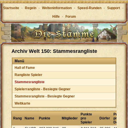
Startseite
-
Regeln
-
Welteninformation
-
Speed-Runden
-
Support
-
Hilfe
-
Forum
Archiv Welt 150: Stammesrangliste
Menü
Hall of Fame
Rangliste Spieler
Stammesrangliste
Spielerrangliste - Besiegte Gegner
Stammesrangliste - Besiegte Gegner
Weltkarte
Punkte
Punkte
Rang
Name
Punkte
Mitglieder
pro
Dörfer
pro
Spieler
Dorf