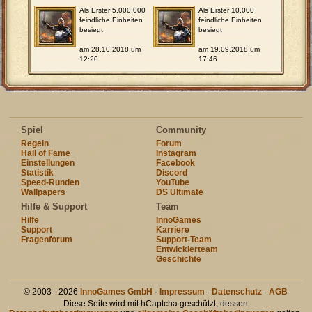
Als Erster 5.000.000
Als Erster 10.000
feindliche Einheiten
feindliche Einheiten
besiegt
besiegt
am 28.10.2018 um
am 19.09.2018 um
12:20
17:46
Spiel
Community
Regeln
Forum
Hall of Fame
Instagram
Einstellungen
Facebook
Statistik
Discord
Speed-Runden
YouTube
Wallpapers
DS Ultimate
Hilfe & Support
Team
Hilfe
InnoGames
Support
Karriere
Fragenforum
Support-Team
Entwicklerteam
Geschichte
© 2003 - 2026
InnoGames GmbH
·
Impressum
·
Datenschutz
·
AGB
Diese Seite wird mit hCaptcha geschützt, dessen