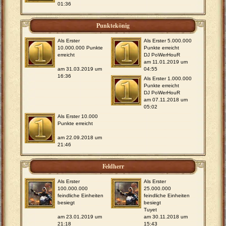
01:36
Punktekönig
Als Erster
Als Erster 5.000.000
10.000.000 Punkte
Punkte erreicht
erreicht
DJ PoWerHouR
am 11.01.2019 um
am 31.03.2019 um
04:55
16:36
Als Erster 1.000.000
Punkte erreicht
DJ PoWerHouR
am 07.11.2018 um
05:02
Als Erster 10.000
Punkte erreicht
am 22.09.2018 um
21:46
Feldherr
Als Erster
Als Erster
100.000.000
25.000.000
feindliche Einheiten
feindliche Einheiten
besiegt
besiegt
Tuyet
am 23.01.2019 um
am 30.11.2018 um
21:18
15:43