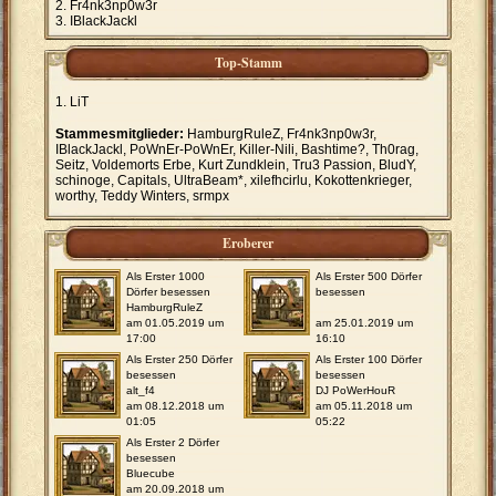
Fr4nk3np0w3r
IBlackJackl
Top-Stamm
LiT
Stammesmitglieder:
HamburgRuleZ, Fr4nk3np0w3r,
IBlackJackl, PoWnEr-PoWnEr, Killer-Nili, Bashtime?, Th0rag,
Seitz, Voldemorts Erbe, Kurt Zundklein, Tru3 Passion, BludY,
schinoge, Capitals, UltraBeam*, xilefhcirlu, Kokottenkrieger,
worthy, Teddy Winters, srmpx
Eroberer
Als Erster 1000
Als Erster 500 Dörfer
Dörfer besessen
besessen
HamburgRuleZ
am 01.05.2019 um
am 25.01.2019 um
17:00
16:10
Als Erster 250 Dörfer
Als Erster 100 Dörfer
besessen
besessen
alt_f4
DJ PoWerHouR
am 08.12.2018 um
am 05.11.2018 um
01:05
05:22
Als Erster 2 Dörfer
besessen
Bluecube
am 20.09.2018 um