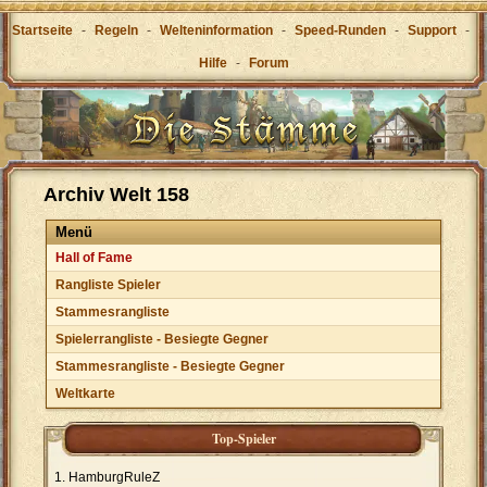
Startseite
-
Regeln
-
Welteninformation
-
Speed-Runden
-
Support
-
Hilfe
-
Forum
Archiv Welt 158
Menü
Hall of Fame
Rangliste Spieler
Stammesrangliste
Spielerrangliste - Besiegte Gegner
Stammesrangliste - Besiegte Gegner
Weltkarte
Top-Spieler
HamburgRuleZ