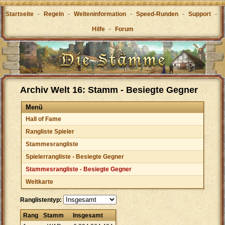
Startseite
-
Regeln
-
Welteninformation
-
Speed-Runden
-
Support
-
Hilfe
-
Forum
Archiv Welt 16: Stamm - Besiegte Gegner
Menü
Hall of Fame
Rangliste Spieler
Stammesrangliste
Spielerrangliste - Besiegte Gegner
Stammesrangliste - Besiegte Gegner
Weltkarte
Ranglistentyp:
Rang
Stamm
Insgesamt