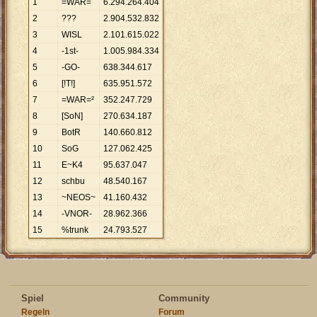
1
=WAR=
6
.
294
.
264
.
404
2
???
2
.
904
.
532
.
832
3
WISL
2
.
101
.
615
.
022
4
-1st-
1
.
005
.
984
.
334
5
-GO-
638
.
344
.
617
6
[!T!]
635
.
951
.
572
7
=WAR=²
352
.
247
.
729
8
[SoN]
270
.
634
.
187
9
BotR
140
.
660
.
812
10
SoG
127
.
062
.
425
11
E~K4
95
.
637
.
047
12
schbu
48
.
540
.
167
13
~NEOS~
41
.
160
.
432
14
-VNOR-
28
.
962
.
366
15
%trunk
24
.
793
.
527
Spiel
Community
Regeln
Forum