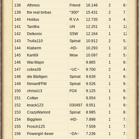
138
Athmos
Friend
16
.
146
2
8
.
073
139
the real torbas
*300*
15
.
431
2
7
.
716
140
Holdus
R.V.A
12
.
735
3
4
.
245
141
Tanitha
UN
12
.
251
1
12
.
251
142
Delkonix
SSW
12
.
164
1
12
.
164
143
Trulla110
Spinat
10
.
912
2
5
.
456
144
Klaberm
-HD-
10
.
293
1
10
.
293
145
Kari69
Wow
10
.
097
2
5
.
049
146
War.Major
9
.
885
1
9
.
885
147
cobra39
~UC~
9
.
700
2
4
.
850
148
die Bärtigen
Spinat
9
.
639
1
9
.
639
149
NimantFFM
Spinat
9
.
526
1
9
.
526
150
chrissi13
FOX
9
.
125
1
9
.
125
151
Cottan
9
.
054
1
9
.
054
152
knack123
030497
9
.
051
1
9
.
051
153
CrazyWarlord
Spinat
8
.
985
1
8
.
985
154
Biggilein
-HD-
7
.
898
1
7
.
898
155
Frosch125
7
.
509
1
7
.
509
156
Powergirl 4ever
~DA~
7
.
236
1
7
.
236