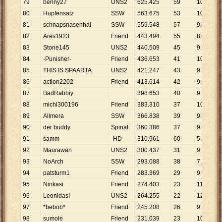
79
benny27
UNS2
625
.
425
59
10
.
600
80
Hupfensatz
SSW
563
.
675
53
10
.
635
81
schnapsnasenhai
SSW
559
.
548
57
9
.
817
82
Ares1923
Friend
443
.
494
55
8
.
064
83
Stone145
UNS2
440
.
509
45
9
.
789
84
-Punisher-
Friend
436
.
653
41
10
.
650
85
THIS IS SPAARTA
UNS2
421
.
247
43
9
.
796
86
action2202
Friend
413
.
614
42
9
.
848
87
BadRabbiy
398
.
653
40
9
.
966
88
michl300196
Friend
383
.
310
37
10
.
360
89
Allmera
SSW
366
.
838
39
9
.
406
90
der buddy
Spinat
360
.
386
37
9
.
740
91
samm
-HD-
310
.
961
60
5
.
183
92
Maurawan
UNS2
300
.
437
31
9
.
692
93
NoArch
SSW
293
.
088
38
7
.
713
94
patsturm1
Friend
283
.
369
29
9
.
771
95
Ninkasi
Friend
274
.
403
23
11
.
931
96
LeonidasI
UNS2
264
.
255
22
12
.
012
97
*bebob*
Friend
245
.
208
26
9
.
431
98
sumole
Friend
231
.
039
23
10
.
045