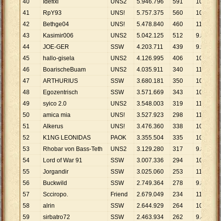
40
Idefixi
UNS2
5
.
946
.
796
591
10
.
062
41
RpY93
UNS!
5
.
757
.
375
560
10
.
281
42
Bethge04
UNS!
5
.
478
.
840
460
11
.
911
43
Kasimir006
UNS2
5
.
042
.
125
512
9
.
848
44
JOE-GER
SSW
4
.
203
.
711
439
9
.
576
45
hallo-gisela
UNS2
4
.
126
.
995
406
10
.
165
46
BoarischeBuam
UNS2
4
.
035
.
911
340
11
.
870
47
ARTHURIUS
SSW
3
.
680
.
181
350
10
.
515
48
Egozentrisch
SSW
3
.
571
.
669
343
10
.
413
49
syico 2.0
UNS2
3
.
548
.
003
319
11
.
122
50
amica mia
UNS!
3
.
527
.
923
298
11
.
839
51
Alkerus
UNS!
3
.
476
.
360
338
10
.
285
52
K1NG LEONIDAS
PAOK
3
.
355
.
504
335
10
.
016
53
Rhobar von Bass-Teth
UNS2
3
.
129
.
280
317
9
.
872
54
Lord of War 91
SSW
3
.
007
.
336
294
10
.
229
55
Jorgandir
SSW
3
.
025
.
060
253
11
.
957
56
Buckwild
SSW
2
.
749
.
364
278
9
.
890
57
Scciropo.
Friend
2
.
679
.
049
234
11
.
449
58
alrin
SSW
2
.
644
.
929
264
10
.
019
59
sirbatro72
SSW
2
.
463
.
934
262
9
.
404