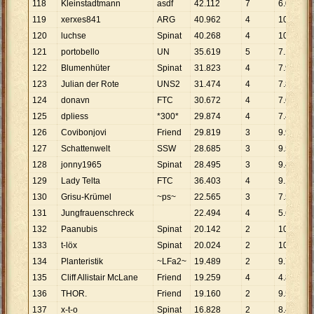
118
Kleinstadtmann
asdf
42
.
112
7
6
.
016
119
xerxes841
ARG
40
.
962
4
10
.
241
120
luchse
Spinat
40
.
268
4
10
.
067
121
portobello
UN
35
.
619
5
7
.
124
122
Blumenhüter
Spinat
31
.
823
4
7
.
956
123
Julian der Rote
UNS2
31
.
474
4
7
.
869
124
donavn
FTC
30
.
672
4
7
.
668
125
dpliess
*300*
29
.
874
4
7
.
469
126
Covibonjovi
Friend
29
.
819
3
9
.
940
127
Schattenwelt
SSW
28
.
685
3
9
.
562
128
jonny1965
Spinat
28
.
495
3
9
.
498
129
Lady Telta
FTC
36
.
403
4
9
.
101
130
Grisu-Krümel
~ps~
22
.
565
3
7
.
522
131
Jungfrauenschreck
22
.
494
4
5
.
624
132
Paanubis
Spinat
20
.
142
2
10
.
071
133
t-löx
Spinat
20
.
024
2
10
.
012
134
Planteristik
~LFa2~
19
.
489
2
9
.
745
135
Cliff Allistair McLane
Friend
19
.
259
4
4
.
815
136
THOR.
Friend
19
.
160
2
9
.
580
137
x-t-o
Spinat
16
.
828
2
8
.
414