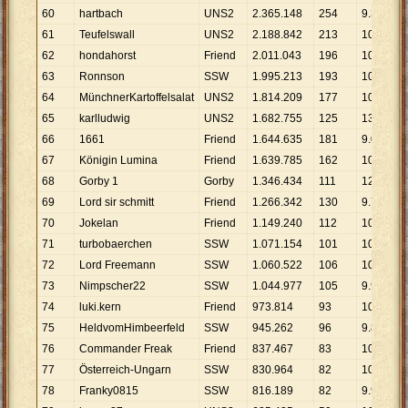
60
hartbach
UNS2
2
.
365
.
148
254
9
.
312
61
Teufelswall
UNS2
2
.
188
.
842
213
10
.
276
62
hondahorst
Friend
2
.
011
.
043
196
10
.
260
63
Ronnson
SSW
1
.
995
.
213
193
10
.
338
64
MünchnerKartoffelsalat
UNS2
1
.
814
.
209
177
10
.
250
65
karlludwig
UNS2
1
.
682
.
755
125
13
.
462
66
1661
Friend
1
.
644
.
635
181
9
.
086
67
Königin Lumina
Friend
1
.
639
.
785
162
10
.
122
68
Gorby 1
Gorby
1
.
346
.
434
111
12
.
130
69
Lord sir schmitt
Friend
1
.
266
.
342
130
9
.
741
70
Jokelan
Friend
1
.
149
.
240
112
10
.
261
71
turbobaerchen
SSW
1
.
071
.
154
101
10
.
605
72
Lord Freemann
SSW
1
.
060
.
522
106
10
.
005
73
Nimpscher22
SSW
1
.
044
.
977
105
9
.
952
74
luki.kern
Friend
973
.
814
93
10
.
471
75
HeldvomHimbeerfeld
SSW
945
.
262
96
9
.
846
76
Commander Freak
Friend
837
.
467
83
10
.
090
77
Österreich-Ungarn
SSW
830
.
964
82
10
.
134
78
Franky0815
SSW
816
.
189
82
9
.
954