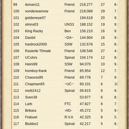
99
donars11
Friend
218
.
277
27
8
.
084
100
vonderwarnow
Friend
218
.
089
29
7
.
520
101
goldeneye07
194
.
618
20
9
.
731
102
xlmns03
UNS3
188
.
152
19
9
.
903
103
King Racky
Ben
156
.
210
16
9
.
763
104
Danbil
~DA~
144
.
904
16
9
.
057
105
hardrock2000
SSW
132
.
678
15
8
.
845
106
Rasierte T0mate
Friend
108
.
546
27
4
.
020
107
UCohrs
Spinat
104
.
174
12
8
.
681
108
Heini99
SSW
94
.
070
10
9
.
407
109
homboy-frank
Friend
85
.
954
12
7
.
163
110
Chaooss95
Friend
69
.
778
7
9
.
968
111
Chapman65
~UC~
60
.
101
6
10
.
017
112
molli2412
Spinat
56
.
815
6
9
.
469
113
Sven39
53
.
977
6
8
.
996
114
Larb
FTC
47
.
827
6
7
.
971
115
Brikara
-HD-
45
.
272
5
9
.
054
116
Frabuet
R.V.A
42
.
325
8
5
.
291
117
Blubbo2
Spinat
42
.
217
5
8
.
443