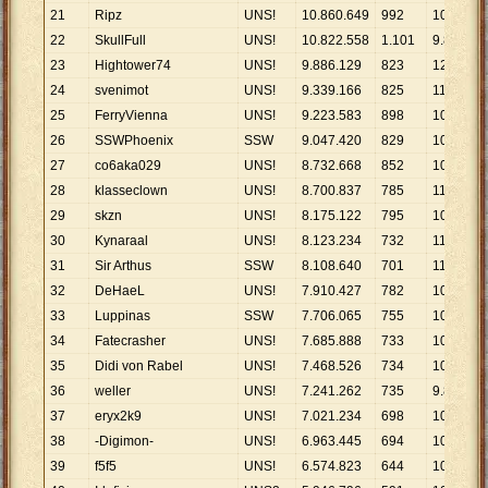
21
Ripz
UNS!
10
.
860
.
649
992
10
.
948
22
SkullFull
UNS!
10
.
822
.
558
1
.
101
9
.
830
23
Hightower74
UNS!
9
.
886
.
129
823
12
.
012
24
svenimot
UNS!
9
.
339
.
166
825
11
.
320
25
FerryVienna
UNS!
9
.
223
.
583
898
10
.
271
26
SSWPhoenix
SSW
9
.
047
.
420
829
10
.
914
27
co6aka029
UNS!
8
.
732
.
668
852
10
.
250
28
klasseclown
UNS!
8
.
700
.
837
785
11
.
084
29
skzn
UNS!
8
.
175
.
122
795
10
.
283
30
Kynaraal
UNS!
8
.
123
.
234
732
11
.
097
31
Sir Arthus
SSW
8
.
108
.
640
701
11
.
567
32
DeHaeL
UNS!
7
.
910
.
427
782
10
.
116
33
Luppinas
SSW
7
.
706
.
065
755
10
.
207
34
Fatecrasher
UNS!
7
.
685
.
888
733
10
.
486
35
Didi von Rabel
UNS!
7
.
468
.
526
734
10
.
175
36
weller
UNS!
7
.
241
.
262
735
9
.
852
37
eryx2k9
UNS!
7
.
021
.
234
698
10
.
059
38
-Digimon-
UNS!
6
.
963
.
445
694
10
.
034
39
f5f5
UNS!
6
.
574
.
823
644
10
.
209