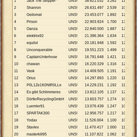
1
Jack The Stripper*
UNS!
38
.
621
.
032
3
.
262
11
.
840
2
Shanron
UNS!
26
.
631
.
497
2
.
539
10
.
489
3
Geilomat
UNS!
23
.
453
.
077
1
.
892
12
.
396
4
Prison
UNS!
22
.
903
.
924
1
.
700
13
.
473
5
Oanza
UNS!
22
.
840
.
500
1
.
887
12
.
104
6
elektriix92
UNS!
21
.
396
.
364
1
.
634
13
.
094
7
equilol
UNS!
20
.
181
.
948
1
.
592
12
.
677
8
Unconquerable
UNS!
19
.
551
.
223
1
.
499
13
.
043
9
CaptainUnterhose
UNS!
16
.
791
.
648
1
.
421
11
.
817
10
chawan
UNS!
16
.
220
.
329
1
.
316
12
.
325
11
Vask
UNS!
14
.
409
.
505
1
.
191
12
.
099
12
Orius
UNS!
14
.
297
.
893
1
.
220
11
.
720
13
P0L1Ze1K0NtR0LLe
UNS!
14
.
229
.
231
1
.
192
11
.
937
14
Es gibt Schlimmeres
UNS!
13
.
812
.
105
1
.
137
12
.
148
15
DörferRecyclingGmbH
UNS!
13
.
603
.
757
1
.
274
10
.
678
16
Luemler91
UNS!
13
.
076
.
439
1
.
247
10
.
486
17
SPARTAK300
UNS!
12
.
956
.
757
1
.
217
10
.
646
18
Yodax
UNS!
11
.
526
.
004
1
.
100
10
.
478
19
Stavlex
UNS!
11
.
470
.
417
1
.
000
11
.
470
20
masterkill95
UNS!
11
.
107
.
822
1
.
062
10
.
459