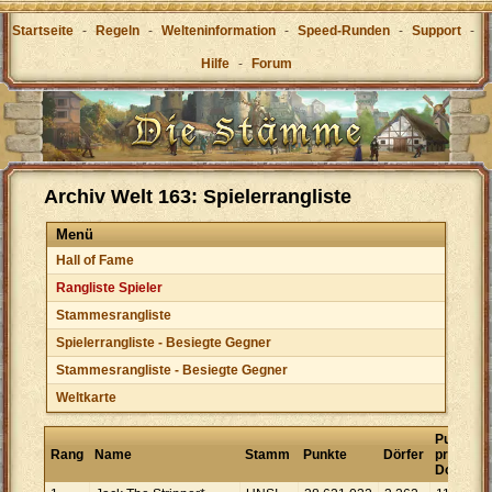
Startseite
-
Regeln
-
Welteninformation
-
Speed-Runden
-
Support
-
Hilfe
-
Forum
Archiv Welt 163: Spielerrangliste
Menü
Hall of Fame
Rangliste Spieler
Stammesrangliste
Spielerrangliste - Besiegte Gegner
Stammesrangliste - Besiegte Gegner
Weltkarte
Punkte
Rang
Name
Stamm
Punkte
Dörfer
pro
Dorf