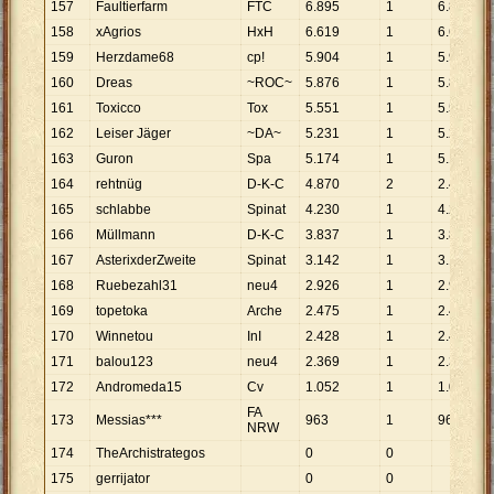
157
Faultierfarm
FTC
6
.
895
1
6
.
895
158
xAgrios
HxH
6
.
619
1
6
.
619
159
Herzdame68
cp!
5
.
904
1
5
.
904
160
Dreas
~ROC~
5
.
876
1
5
.
876
161
Toxicco
Tox
5
.
551
1
5
.
551
162
Leiser Jäger
~DA~
5
.
231
1
5
.
231
163
Guron
Spa
5
.
174
1
5
.
174
164
rehtnüg
D-K-C
4
.
870
2
2
.
435
165
schlabbe
Spinat
4
.
230
1
4
.
230
166
Müllmann
D-K-C
3
.
837
1
3
.
837
167
AsterixderZweite
Spinat
3
.
142
1
3
.
142
168
Ruebezahl31
neu4
2
.
926
1
2
.
926
169
topetoka
Arche
2
.
475
1
2
.
475
170
Winnetou
InI
2
.
428
1
2
.
428
171
balou123
neu4
2
.
369
1
2
.
369
172
Andromeda15
Cv
1
.
052
1
1
.
052
FA
173
Messias***
963
1
963
NRW
174
TheArchistrategos
0
0
175
gerrijator
0
0