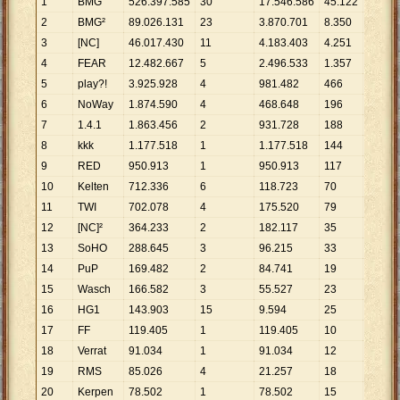
1
BMG
526
.
397
.
585
30
17
.
546
.
586
45
.
122
11
.
66
2
BMG²
89
.
026
.
131
23
3
.
870
.
701
8
.
350
10
.
66
3
[NC]
46
.
017
.
430
11
4
.
183
.
403
4
.
251
10
.
82
4
FEAR
12
.
482
.
667
5
2
.
496
.
533
1
.
357
9
.
199
5
play?!
3
.
925
.
928
4
981
.
482
466
8
.
425
6
NoWay
1
.
874
.
590
4
468
.
648
196
9
.
564
7
1.4.1
1
.
863
.
456
2
931
.
728
188
9
.
912
8
kkk
1
.
177
.
518
1
1
.
177
.
518
144
8
.
177
9
RED
950
.
913
1
950
.
913
117
8
.
127
10
Kelten
712
.
336
6
118
.
723
70
10
.
17
11
TWI
702
.
078
4
175
.
520
79
8
.
887
12
[NC]²
364
.
233
2
182
.
117
35
10
.
40
13
SoHO
288
.
645
3
96
.
215
33
8
.
747
14
PuP
169
.
482
2
84
.
741
19
8
.
920
15
Wasch
166
.
582
3
55
.
527
23
7
.
243
16
HG1
143
.
903
15
9
.
594
25
5
.
756
17
FF
119
.
405
1
119
.
405
10
11
.
94
18
Verrat
91
.
034
1
91
.
034
12
7
.
586
19
RMS
85
.
026
4
21
.
257
18
4
.
724
20
Kerpen
78
.
502
1
78
.
502
15
5
.
233