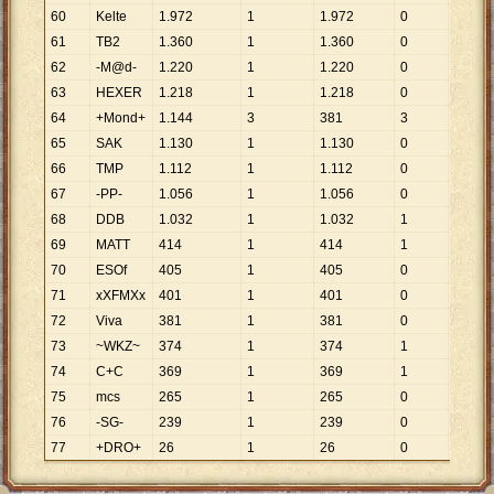
60
Kelte
1
.
972
1
1
.
972
0
61
TB2
1
.
360
1
1
.
360
0
62
-M@d-
1
.
220
1
1
.
220
0
63
HEXER
1
.
218
1
1
.
218
0
64
+Mond+
1
.
144
3
381
3
381
65
SAK
1
.
130
1
1
.
130
0
66
TMP
1
.
112
1
1
.
112
0
67
-PP-
1
.
056
1
1
.
056
0
68
DDB
1
.
032
1
1
.
032
1
1
.
032
69
MATT
414
1
414
1
414
70
ESOf
405
1
405
0
71
xXFMXx
401
1
401
0
72
Viva
381
1
381
0
73
~WKZ~
374
1
374
1
374
74
C+C
369
1
369
1
369
75
mcs
265
1
265
0
76
-SG-
239
1
239
0
77
+DRO+
26
1
26
0