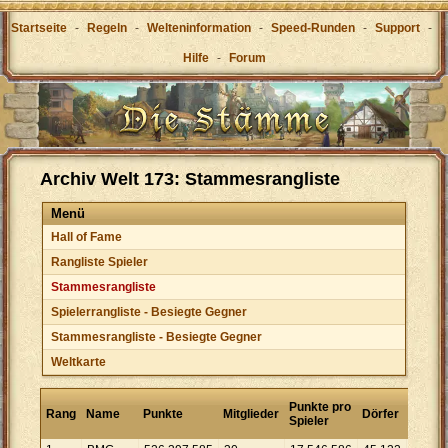
Startseite
-
Regeln
-
Welteninformation
-
Speed-Runden
-
Support
-
Hilfe
-
Forum
Archiv Welt 173: Stammesrangliste
Menü
Hall of Fame
Rangliste Spieler
Stammesrangliste
Spielerrangliste - Besiegte Gegner
Stammesrangliste - Besiegte Gegner
Weltkarte
Punkt
Punkte pro
Rang
Name
Punkte
Mitglieder
Dörfer
pro
Spieler
Dorf