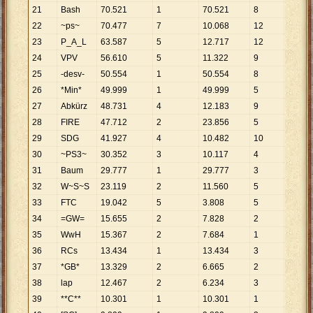
21
Bash
70
.
521
1
70
.
521
8
8
.
815
22
~ps~
70
.
477
7
10
.
068
12
5
.
873
23
P_A_L
63
.
587
5
12
.
717
12
5
.
299
24
VPV
56
.
610
5
11
.
322
9
6
.
290
25
-desv-
50
.
554
1
50
.
554
8
6
.
319
26
*Min*
49
.
999
1
49
.
999
5
10
.
00
27
Abkürz
48
.
731
4
12
.
183
9
5
.
415
28
FIRE
47
.
712
2
23
.
856
5
9
.
542
29
SDG
41
.
927
4
10
.
482
10
4
.
193
30
~PS3~
30
.
352
3
10
.
117
4
7
.
588
31
Baum
29
.
777
1
29
.
777
3
9
.
926
32
W~S~S
23
.
119
2
11
.
560
5
4
.
624
33
FTC
19
.
042
5
3
.
808
5
3
.
808
34
=GW=
15
.
655
2
7
.
828
2
7
.
828
35
WwH
15
.
367
2
7
.
684
1
15
.
36
36
RCs
13
.
434
1
13
.
434
3
4
.
478
37
*GB*
13
.
329
2
6
.
665
2
6
.
665
38
lap
12
.
467
2
6
.
234
3
4
.
156
39
**C**
10
.
301
1
10
.
301
1
10
.
30