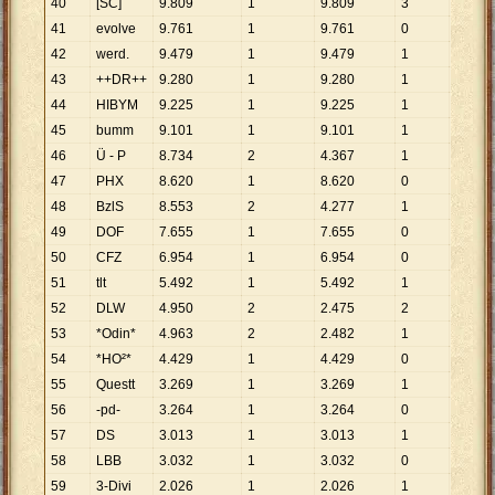
40
[SC]
9
.
809
1
9
.
809
3
3
.
270
41
evolve
9
.
761
1
9
.
761
0
42
werd.
9
.
479
1
9
.
479
1
9
.
479
43
++DR++
9
.
280
1
9
.
280
1
9
.
280
44
HIBYM
9
.
225
1
9
.
225
1
9
.
225
45
bumm
9
.
101
1
9
.
101
1
9
.
101
46
Ü - P
8
.
734
2
4
.
367
1
8
.
734
47
PHX
8
.
620
1
8
.
620
0
48
BzlS
8
.
553
2
4
.
277
1
8
.
553
49
DOF
7
.
655
1
7
.
655
0
50
CFZ
6
.
954
1
6
.
954
0
51
tlt
5
.
492
1
5
.
492
1
5
.
492
52
DLW
4
.
950
2
2
.
475
2
2
.
475
53
*Odin*
4
.
963
2
2
.
482
1
4
.
963
54
*HO²*
4
.
429
1
4
.
429
0
55
Questt
3
.
269
1
3
.
269
1
3
.
269
56
-pd-
3
.
264
1
3
.
264
0
57
DS
3
.
013
1
3
.
013
1
3
.
013
58
LBB
3
.
032
1
3
.
032
0
59
3-Divi
2
.
026
1
2
.
026
1
2
.
026