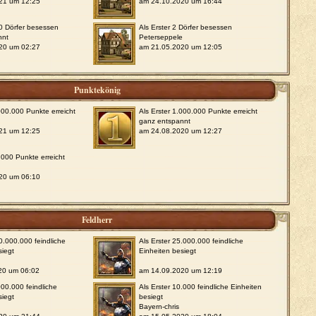
21 um 12:25
am 24.10.2020 um 16:44
00 Dörfer besessen
Als Erster 2 Dörfer besessen
nnt
Peterseppele
20 um 02:27
am 21.05.2020 um 12:05
Punktekönig
.000.000 Punkte erreicht
Als Erster 1.000.000 Punkte erreicht
ganz entspannt
21 um 12:25
am 24.08.2020 um 12:27
.000 Punkte erreicht
20 um 06:10
Feldherr
00.000.000 feindliche
Als Erster 25.000.000 feindliche
siegt
Einheiten besiegt
20 um 06:02
am 14.09.2020 um 12:19
000.000 feindliche
Als Erster 10.000 feindliche Einheiten
siegt
besiegt
Bayern-chris