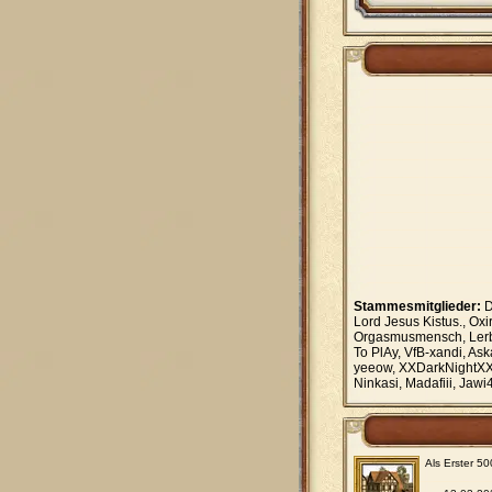
Stammesmitglieder:
D
Lord Jesus Kistus., Oxir
Orgasmusmensch, Lerba
To PlAy, VfB-xandi, Ask
yeeow, XXDarkNightXX,
Ninkasi, Madafiii, Jaw
Als Erster 5