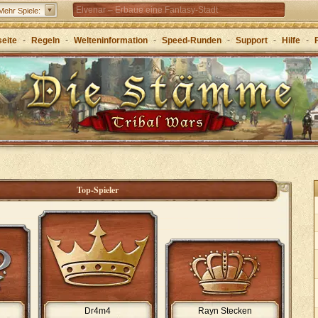
Elvenar – Erbaue eine Fantasy-Stadt
Mehr Spiele:
Forge of Empires – Mit Strategie durch die Zeitalter
seite
-
Regeln
-
Welteninformation
-
Speed-Runden
-
Support
-
Hilfe
-
Grepolis – Erbaue dein Reich im antiken
Griechenland
Top-Spieler
Dr4m4
Rayn Stecken