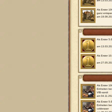
am 13.03.20
Als Erster 1
ganz entspa
am 19.08.20
Als Erster 5
am 13.03.20
Als Erster 10
am 27.05.20
Als Erster 1
Einheiten be
VfB-xandi
am 04.11.20
Als Erster 5.
Einheiten be
colderaser