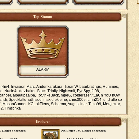
Top-Stamm
ALARM
r4m4, Invasion Marc, Andenkarakara, TizianW, baarbratings, Hummes,
o, Nucle4r, dev.baker, Black Trinity, Nightwolf, EyeSpy, fe08,
noel, alpaalpaalpa, ToStrikeBack, mpeG, colderaser, tEaCh YoU hOw
andi, Speckfalte, sdhfsod, maxidiekleine, chris3009, Linn214, und alle so
 MasonGunner, KCLokFlens, Schermo, August.iner, Timo99, Mergimtar,
i42, Timschka
Eroberer
00 Dörfer besessen
Als Erster 250 Dörfer besessen