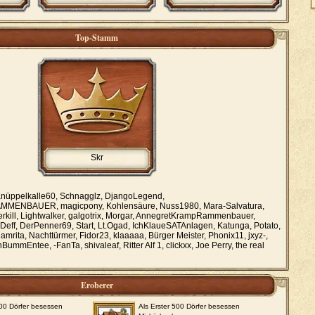
Top-Stamm
Skr
nüppelkalle60, Schnagglz, DjangoLegend,
NBAUER, magicpony, Kohlensäure, Nuss1980, Mara-Salvatura,
ngerkill, Lightwalker, galgotrix, Morgar, AnnegretKrampRammenbauer,
Deff, DerPenner69, Start, Lt.Ogad, IchKlaueSATAnlagen, Katunga, Potato,
amrita, Nachttürmer, Fidor23, klaaaaa, Bürger Meister, Phonix11, jxyz-,
ummEntee, -FanTa, shivaleaf, Ritter Alf 1, clickxx, Joe Perry, the real
Eroberer
000 Dörfer besessen
Als Erster 500 Dörfer besessen