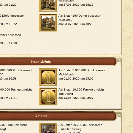
Michiisback
20 um 01:20
am 27.08.2020 um 15:16
50 Dörfer besessen
Als Erster 100 Dörfer besessen
Nuss1980
20 um 18:22
am 03.07.2020 um 10:23
 Dörfer besessen
20 um 17:50
Punktekönig
0.000.000 Punkte erreicht
Als Erster 5.000.000 Punkte erreicht
e60
Michiisback
20 um 16:58
am 01.09.2020 um 15:02
.000.000 Punkte erreicht
Als Erster 10.000 Punkte erreicht
The Viking
20 um 21:21
am 14.05.2020 um 23:07
Feldherr
00.000.000 feindliche
Als Erster 25.000.000 feindliche
siegt
Einheiten besiegt