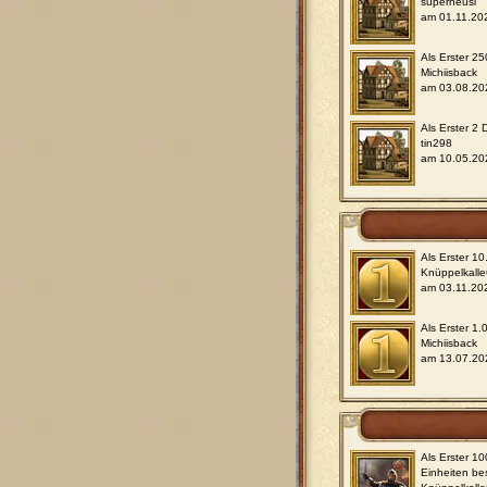
superneusi
am 01.11.20
Als Erster 2
Michiisback
am 03.08.20
Als Erster 2
tin298
am 10.05.20
Als Erster 1
Knüppelkall
am 03.11.20
Als Erster 1
Michiisback
am 13.07.20
Als Erster 1
Einheiten be