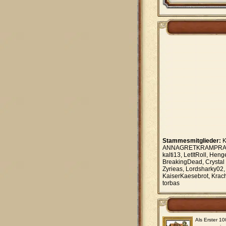
Stammesmitglieder:
K
ANNAGRETKRAMPRAMME
kalti13, LetItRoll, He
BreakingDead, Crystal 
Zyrieas, Lordsharky02, 
KaiserKaesebrot, KrachB
torbas
Als Erster 1