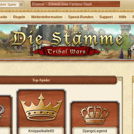
Elvenar – Erbaue eine Fantasy-Stadt
Mehr Spiele:
Forge of Empires – Mit Strategie durch die Zeitalter
seite
-
Regeln
-
Welteninformation
-
Speed-Runden
-
Support
-
Hilfe
-
Grepolis – Erbaue dein Reich im antiken
Griechenland
Top-Spieler
Knüppelkalle60
DjangoLegend