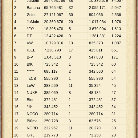
1
JaMoin
394
.
693
.
789
38
10
.
386
.
679
34
.
007
11
.
606
2
Banana
65
.
765
.
481
32
2
.
055
.
171
5
.
947
11
.
059
3
Gsindl
27
.
121
.
067
30
904
.
036
2
.
536
10
.
69
4
JoMoin
20
.
359
.
676
20
1
.
017
.
984
1
.
976
10
.
30
5
*FY*
18
.
395
.
470
5
3
.
679
.
094
1
.
613
11
.
405
6
DT
12
.
432
.
426
9
1
.
381
.
381
1
.
224
10
.
15
7
VW
10
.
729
.
816
13
825
.
370
1
.
087
9
.
871
8
IGEL
7
.
238
.
793
17
425
.
811
651
11
.
119
9
B-P
1
.
643
.
513
3
547
.
838
171
9
.
611
10
BfK
725
.
342
1
725
.
342
60
12
.
08
11
*****
685
.
119
2
342
.
560
64
10
.
70
12
TxCB
555
.
390
1
555
.
390
54
10
.
28
13
LoW
388
.
569
11
35
.
324
45
8
.
635
14
NUKE
385
.
069
8
48
.
134
47
8
.
193
15
Bier
372
.
481
1
372
.
481
37
10
.
06
16
*III*
343
.
452
1
343
.
452
34
10
.
10
17
NOGO
280
.
714
1
280
.
714
31
9
.
055
18
Blüme
250
.
728
3
83
.
576
25
10
.
02
19
NORD
222
.
967
11
20
.
270
30
7
.
432
20
GRL
219
.
773
3
73
.
258
28
7
.
849