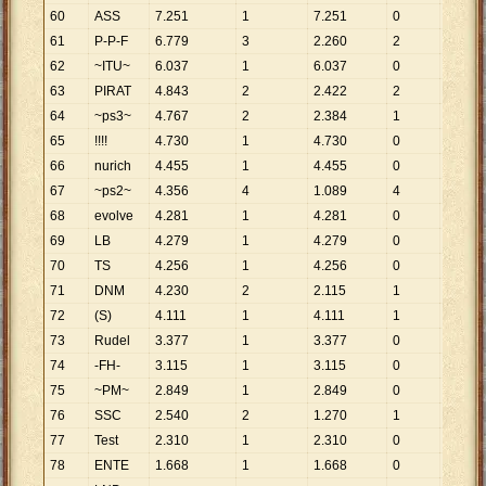
60
ASS
7
.
251
1
7
.
251
0
61
P-P-F
6
.
779
3
2
.
260
2
3
.
390
62
~ITU~
6
.
037
1
6
.
037
0
63
PIRAT
4
.
843
2
2
.
422
2
2
.
422
64
~ps3~
4
.
767
2
2
.
384
1
4
.
767
65
!!!!
4
.
730
1
4
.
730
0
66
nurich
4
.
455
1
4
.
455
0
67
~ps2~
4
.
356
4
1
.
089
4
1
.
089
68
evolve
4
.
281
1
4
.
281
0
69
LB
4
.
279
1
4
.
279
0
70
TS
4
.
256
1
4
.
256
0
71
DNM
4
.
230
2
2
.
115
1
4
.
230
72
(S)
4
.
111
1
4
.
111
1
4
.
111
73
Rudel
3
.
377
1
3
.
377
0
74
-FH-
3
.
115
1
3
.
115
0
75
~PM~
2
.
849
1
2
.
849
0
76
SSC
2
.
540
2
1
.
270
1
2
.
540
77
Test
2
.
310
1
2
.
310
0
78
ENTE
1
.
668
1
1
.
668
0