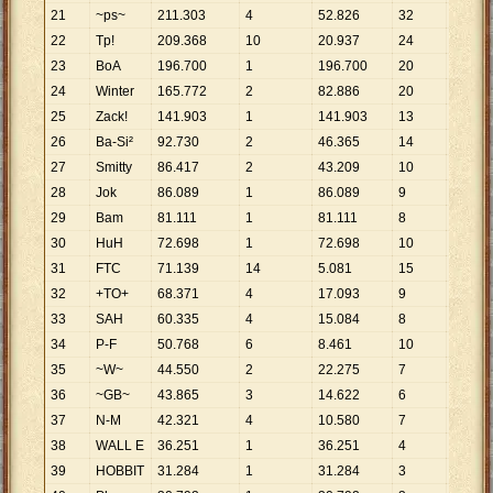
21
~ps~
211
.
303
4
52
.
826
32
6
.
603
22
Tp!
209
.
368
10
20
.
937
24
8
.
724
23
BoA
196
.
700
1
196
.
700
20
9
.
835
24
Winter
165
.
772
2
82
.
886
20
8
.
289
25
Zack!
141
.
903
1
141
.
903
13
10
.
91
26
Ba-Si²
92
.
730
2
46
.
365
14
6
.
624
27
Smitty
86
.
417
2
43
.
209
10
8
.
642
28
Jok
86
.
089
1
86
.
089
9
9
.
565
29
Bam
81
.
111
1
81
.
111
8
10
.
13
30
HuH
72
.
698
1
72
.
698
10
7
.
270
31
FTC
71
.
139
14
5
.
081
15
4
.
743
32
+TO+
68
.
371
4
17
.
093
9
7
.
597
33
SAH
60
.
335
4
15
.
084
8
7
.
542
34
P-F
50
.
768
6
8
.
461
10
5
.
077
35
~W~
44
.
550
2
22
.
275
7
6
.
364
36
~GB~
43
.
865
3
14
.
622
6
7
.
311
37
N-M
42
.
321
4
10
.
580
7
6
.
046
38
WALL E
36
.
251
1
36
.
251
4
9
.
063
39
HOBBIT
31
.
284
1
31
.
284
3
10
.
42