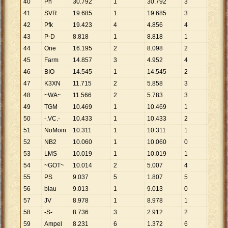
40
Ph
30
.
792
1
30
.
792
3
10
.
26
41
SVR
19
.
685
1
19
.
685
3
6
.
562
42
Pfk
19
.
423
4
4
.
856
4
4
.
856
43
P-D
8
.
818
1
8
.
818
1
8
.
818
44
One
16
.
195
2
8
.
098
2
8
.
098
45
Farm
14
.
857
3
4
.
952
4
3
.
714
46
BIO
14
.
545
1
14
.
545
2
7
.
273
47
K3XN
11
.
715
2
5
.
858
3
3
.
905
48
~WA~
11
.
566
2
5
.
783
3
3
.
855
49
TGM
10
.
469
1
10
.
469
1
10
.
46
50
-.VC.-
10
.
433
1
10
.
433
2
5
.
217
51
NoMoin
10
.
311
1
10
.
311
1
10
.
311
52
NB2
10
.
060
1
10
.
060
0
53
LMS
10
.
019
1
10
.
019
1
10
.
01
54
~GOT~
10
.
014
2
5
.
007
4
2
.
504
55
PS
9
.
037
5
1
.
807
5
1
.
807
56
blau
9
.
013
1
9
.
013
0
57
JV
8
.
978
1
8
.
978
1
8
.
978
58
-S-
8
.
736
3
2
.
912
2
4
.
368
59
Ampel
8
.
231
6
1
.
372
6
1
.
372