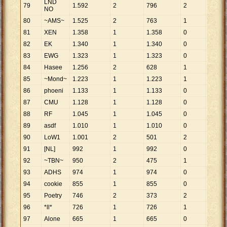
LND
79
1
.
592
2
796
2
796
NO
80
~AMS~
1
.
525
2
763
1
1
.
525
81
XEN
1
.
358
1
1
.
358
0
82
EK
1
.
340
1
1
.
340
0
83
EWG
1
.
323
1
1
.
323
0
84
Hasee
1
.
256
2
628
1
1
.
256
85
~Mond~
1
.
223
1
1
.
223
1
1
.
223
86
phoeni
1
.
133
1
1
.
133
0
87
CMU
1
.
128
1
1
.
128
0
88
RF
1
.
045
1
1
.
045
0
89
asdf
1
.
010
1
1
.
010
0
90
LoW1
1
.
001
2
501
2
501
91
[NL]
992
1
992
0
92
~TBN~
950
2
475
1
950
93
ADHS
974
1
974
0
94
cookie
855
1
855
0
95
Poetry
746
2
373
2
373
96
*ll*
726
1
726
1
726
97
Alone
665
1
665
0