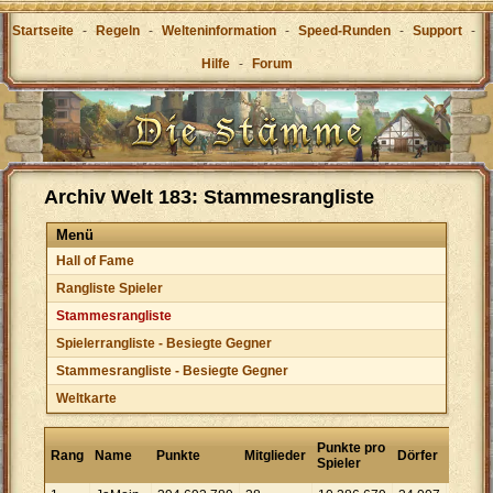
Startseite
-
Regeln
-
Welteninformation
-
Speed-Runden
-
Support
-
Hilfe
-
Forum
Archiv Welt 183: Stammesrangliste
Menü
Hall of Fame
Rangliste Spieler
Stammesrangliste
Spielerrangliste - Besiegte Gegner
Stammesrangliste - Besiegte Gegner
Weltkarte
Punkt
Punkte pro
Rang
Name
Punkte
Mitglieder
Dörfer
pro
Spieler
Dorf