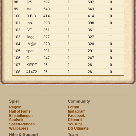
98
IPS
597
1
597
0
99
Me
543
1
543
0
100
D B B
414
1
414
0
101
-bp-
398
1
398
0
102
IVT
361
1
361
1
361
103
flagg
327
1
327
1
327
104
-M@d-
320
1
320
0
105
spar
291
1
291
0
106
G.
247
1
247
0
107
KIPPE
26
1
26
0
108
41472
26
1
26
0
Spiel
Community
Regeln
Forum
Hall of Fame
Instagram
Einstellungen
Facebook
Statistik
Discord
Speed-Runden
YouTube
Wallpapers
DS Ultimate
Hilfe & Support
Team