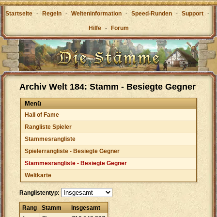
Startseite
-
Regeln
-
Welteninformation
-
Speed-Runden
-
Support
-
Hilfe
-
Forum
Archiv Welt 184: Stamm - Besiegte Gegner
Menü
Hall of Fame
Rangliste Spieler
Stammesrangliste
Spielerrangliste - Besiegte Gegner
Stammesrangliste - Besiegte Gegner
Weltkarte
Ranglistentyp:
Rang
Stamm
Insgesamt