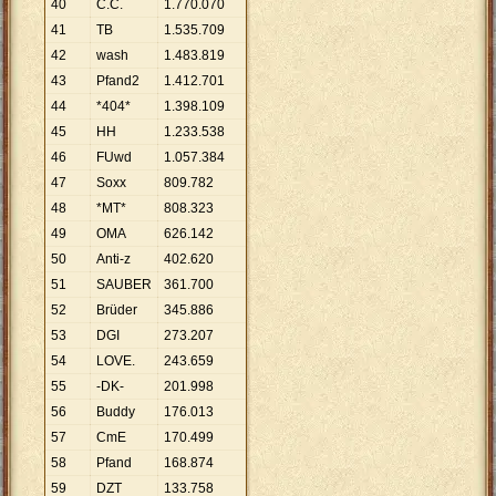
40
C.C.
1
.
770
.
070
41
TB
1
.
535
.
709
42
wash
1
.
483
.
819
43
Pfand2
1
.
412
.
701
44
*404*
1
.
398
.
109
45
HH
1
.
233
.
538
46
FUwd
1
.
057
.
384
47
Soxx
809
.
782
48
*MT*
808
.
323
49
OMA
626
.
142
50
Anti-z
402
.
620
51
SAUBER
361
.
700
52
Brüder
345
.
886
53
DGI
273
.
207
54
LOVE.
243
.
659
55
-DK-
201
.
998
56
Buddy
176
.
013
57
CmE
170
.
499
58
Pfand
168
.
874
59
DZT
133
.
758