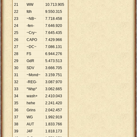
21
WW
10
.
713
.
905
22
fdh
9
.
550
.
315
23
~NB~
7
.
718
.
458
24
-fen-
7
.
646
.
920
25
~Cry~
7
.
645
.
435
26
CAPO
7
.
429
.
966
27
~DC~
7
.
086
.
131
28
FS
6
.
944
.
276
29
GdR
5
.
473
.
513
30
SDV
3
.
666
.
705
31
~Mond~
3
.
159
.
751
32
-REG-
3
.
087
.
970
33
*Wsp*
3
.
062
.
665
34
wash+
2
.
410
.
043
35
hehe
2
.
241
.
420
36
Grins
2
.
042
.
457
37
WG
1
.
992
.
919
38
AUT
1
.
833
.
766
39
J4F
1
.
818
.
173