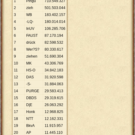
1
Pingu
710
.
549
.
327
2
zieh
501
.
503
.
044
3
WB
183
.
402
.
157
4
-LQ-
180
.
014
.
014
5
InUV
106
.
285
.
706
6
FAUST
87
.
170
.
194
7
drück
82
.
598
.
532
8
Wer?S?
80
.
330
.
617
9
ziehen
51
.
690
.
304
10
MK
43
.
306
.
769
11
HS-O
34
.
842
.
183
12
DAS
31
.
920
.
598
13
-S-
31
.
884
.
063
14
PURGE
29
.
583
.
413
15
DBDS
29
.
319
.
615
16
D|E
26
.
063
.
292
17
Honk
12
.
968
.
825
18
NTT
12
.
162
.
331
19
BkvA
11
.
915
.
957
20
AP
11
.
445
.
110