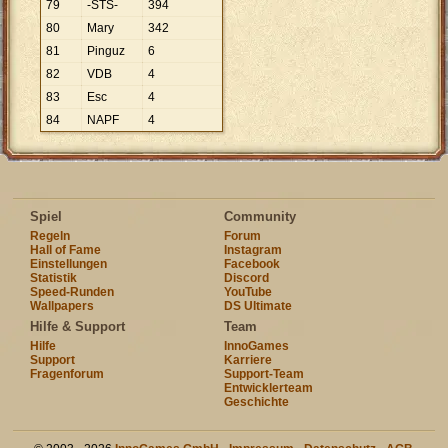
79
-STS-
394
80
Mary
342
81
Pinguz
6
82
VDB
4
83
Esc
4
84
NAPF
4
Spiel
Community
Regeln
Forum
Hall of Fame
Instagram
Einstellungen
Facebook
Statistik
Discord
Speed-Runden
YouTube
Wallpapers
DS Ultimate
Hilfe & Support
Team
Hilfe
InnoGames
Support
Karriere
Fragenforum
Support-Team
Entwicklerteam
Geschichte