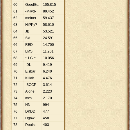
60
GoodGa
105
.
815
61
-M@d-
89
.
452
62
meiner
59
.
437
63
HiPPy?
58
.
610
64
JB
53
.
521
65
Skt
24
.
591
66
RED
14
.
700
67
LMS
11
.
201
68
~ LG ~
10
.
056
69
-DL-
9
.
419
70
Eisbär
6
.
240
71
Killah
4
.
476
72
-BCCP-
3
.
614
73
Alone
2
.
223
74
mcs
2
.
170
75
NN
994
76
DKDD
477
77
Dgnw
458
78
Deutsc
403