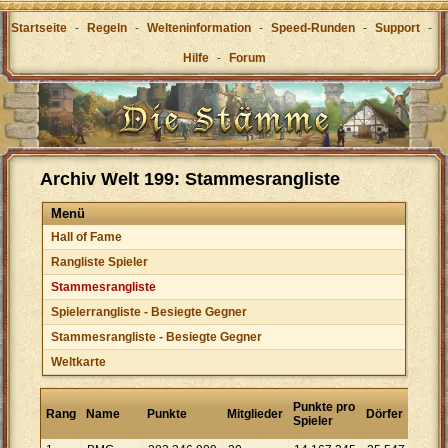
Startseite
-
Regeln
-
Welteninformation
-
Speed-Runden
-
Support
-
Hilfe
-
Forum
Archiv Welt 199: Stammesrangliste
Menü
Hall of Fame
Rangliste Spieler
Stammesrangliste
Spielerrangliste - Besiegte Gegner
Stammesrangliste - Besiegte Gegner
Weltkarte
Punk
Punkte pro
Rang
Name
Punkte
Mitglieder
Dörfer
pro
Spieler
Dorf