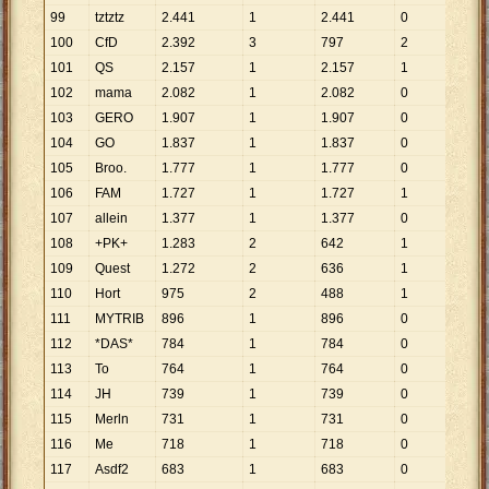
99
tztztz
2
.
441
1
2
.
441
0
100
CfD
2
.
392
3
797
2
1
.
196
101
QS
2
.
157
1
2
.
157
1
2
.
157
102
mama
2
.
082
1
2
.
082
0
103
GERO
1
.
907
1
1
.
907
0
104
GO
1
.
837
1
1
.
837
0
105
Broo.
1
.
777
1
1
.
777
0
106
FAM
1
.
727
1
1
.
727
1
1
.
727
107
allein
1
.
377
1
1
.
377
0
108
+PK+
1
.
283
2
642
1
1
.
283
109
Quest
1
.
272
2
636
1
1
.
272
110
Hort
975
2
488
1
975
111
MYTRIB
896
1
896
0
112
*DAS*
784
1
784
0
113
To
764
1
764
0
114
JH
739
1
739
0
115
Merln
731
1
731
0
116
Me
718
1
718
0
117
Asdf2
683
1
683
0