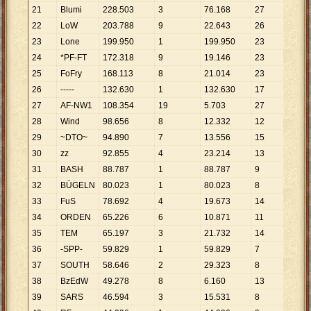
21
Blumi
228
.
503
3
76
.
168
27
8
.
463
22
LoW
203
.
788
9
22
.
643
26
7
.
838
23
Lone
199
.
950
1
199
.
950
23
8
.
693
24
*PF-FT
172
.
318
9
19
.
146
23
7
.
492
25
FoFry
168
.
113
8
21
.
014
23
7
.
309
26
-----
132
.
630
1
132
.
630
17
7
.
802
27
AF-NW1
108
.
354
19
5
.
703
27
4
.
013
28
Wind
98
.
656
8
12
.
332
12
8
.
221
29
~DTO~
94
.
890
7
13
.
556
15
6
.
326
30
zz
92
.
855
4
23
.
214
13
7
.
143
31
BASH
88
.
787
1
88
.
787
9
9
.
865
32
BÜGELN
80
.
023
1
80
.
023
8
10
.
00
33
FuS
78
.
692
4
19
.
673
14
5
.
621
34
ORDEN
65
.
226
6
10
.
871
11
5
.
930
35
TEM
65
.
197
3
21
.
732
14
4
.
657
36
-SPP-
59
.
829
1
59
.
829
7
8
.
547
37
SOUTH
58
.
646
2
29
.
323
8
7
.
331
38
BzEdW
49
.
278
8
6
.
160
13
3
.
791
39
SARS
46
.
594
3
15
.
531
8
5
.
824