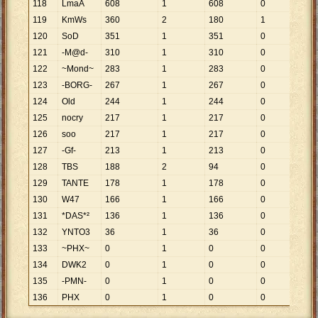
118
LmaA
608
1
608
0
119
KmWs
360
2
180
1
360
120
SoD
351
1
351
0
121
-M@d-
310
1
310
0
122
~Mond~
283
1
283
0
123
-BORG-
267
1
267
0
124
Old
244
1
244
0
125
nocry
217
1
217
0
126
soo
217
1
217
0
127
-Gf-
213
1
213
0
128
TBS
188
2
94
0
129
TANTE
178
1
178
0
130
W47
166
1
166
0
131
*DAS*²
136
1
136
0
132
YNTO3
36
1
36
0
133
~PHX~
0
1
0
0
134
DWK2
0
1
0
0
135
-PMN-
0
1
0
0
136
PHX
0
1
0
0