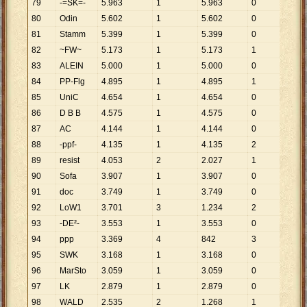
79
-=SK=-
5
.
963
1
5
.
963
0
80
Odin
5
.
602
1
5
.
602
0
81
Stamm
5
.
399
1
5
.
399
0
82
~FW~
5
.
173
1
5
.
173
1
5
.
173
83
ALEIN
5
.
000
1
5
.
000
0
84
PP-Flg
4
.
895
1
4
.
895
1
4
.
895
85
UniC
4
.
654
1
4
.
654
0
86
D B B
4
.
575
1
4
.
575
0
87
AC
4
.
144
1
4
.
144
0
88
-ppf-
4
.
135
1
4
.
135
2
2
.
068
89
resist
4
.
053
2
2
.
027
1
4
.
053
90
Sofa
3
.
907
1
3
.
907
0
91
doc
3
.
749
1
3
.
749
0
92
LoW1
3
.
701
3
1
.
234
2
1
.
851
93
-DE²-
3
.
553
1
3
.
553
0
94
ppp
3
.
369
4
842
3
1
.
123
95
SWK
3
.
168
1
3
.
168
0
96
MarSto
3
.
059
1
3
.
059
0
97
LK
2
.
879
1
2
.
879
0
98
WALD
2
.
535
2
1
.
268
1
2
.
535