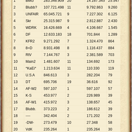
1
BMG
283
.
346
.
909
20
14
.
167
.
345
25
.
547
11
.
09
2
Blubb?
107
.
721
.
498
11
9
.
792
.
863
9
.
260
11
.
63
3
UNFAIR
65
.
045
.
721
9
7
.
227
.
302
6
.
125
10
.
62
4
Skr
25
.
315
.
987
9
2
.
812
.
887
2
.
430
10
.
41
5
WDRK
16
.
426
.
669
4
4
.
106
.
667
1
.
545
10
.
63
6
DF
12
.
633
.
183
18
701
.
844
1
.
289
9
.
801
7
KFR2
9
.
271
.
292
7
1
.
324
.
470
864
10
.
73
8
8=D
8
.
931
.
498
8
1
.
116
.
437
884
10
.
10
9
RtV
7
.
144
.
767
3
2
.
381
.
589
703
10
.
16
10
Main2
1
.
481
.
607
11
134
.
692
173
8
.
564
11
*KaEi*
1
.
213
.
634
11
110
.
330
119
10
.
19
12
U.S.A
846
.
613
3
282
.
204
79
10
.
71
13
DT
695
.
706
19
36
.
616
92
7
.
562
14
AF-W2
597
.
107
1
597
.
107
57
10
.
47
15
K-S
453
.
977
2
226
.
989
39
11
.
64
16
AF-W1
415
.
972
3
138
.
657
45
9
.
244
17
Blubb.
373
.
223
2
186
.
612
39
9
.
570
18
----
342
.
404
2
171
.
202
29
11
.
80
19
-DW-
273
.
479
10
27
.
348
58
4
.
715
20
VdK
235
.
264
1
235
.
264
30
7
.
842