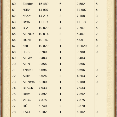
60
Zander
15
.
489
6
2
.
582
5
3
.
098
61
*SID*
14
.
907
1
14
.
907
4
3
.
727
62
~AK~
14
.
216
2
7
.
108
3
4
.
739
63
DWK
11
.
197
1
11
.
197
2
5
.
599
64
D-A
10
.
829
4
2
.
707
5
2
.
166
65
AF-NO7
10
.
814
2
5
.
407
2
5
.
407
66
HUNT
10
.
182
2
5
.
091
4
2
.
546
67
asd
10
.
029
1
10
.
029
0
68
-T2B-
9
.
780
1
9
.
780
0
69
AF-W5
9
.
483
1
9
.
483
1
9
.
483
70
AF-N
9
.
356
1
9
.
356
1
9
.
356
71
+Nato+
8
.
696
1
8
.
696
0
72
Skills
8
.
526
2
4
.
263
2
4
.
263
73
AF-NW6
8
.
180
1
8
.
180
0
74
BLACK
7
.
933
1
7
.
933
1
7
.
933
75
DeVe
7
.
392
1
7
.
392
0
76
VLBG
7
.
375
1
7
.
375
1
7
.
375
77
DÜ
6
.
740
2
3
.
370
1
6
.
740
78
ESCF
6
.
102
1
6
.
102
0