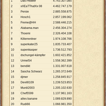
1
Das Pedeer
4
.
743
.
307
.
085
2
xXEaTThatXx 08
4
.
462
.
747
.
179
3
Persie
2
.
885
.
558
.
875
4
Hosch1
2
.
857
.
199
.
062
5
Freme@HH
2
.
588
.
446
.
215
6
Alabama.man
2
.
456
.
304
.
274
7
Thoemi
2
.
326
.
404
.
108
8
Killerrentner
1
.
974
.
108
.
766
9
superkater25
1
.
835
.
733
.
407
10
supenkasper
1
.
736
.
512
.
793
11
dschungel-kämpfer
1
.
602
.
421
.
852
12
Urmel54
1
.
558
.
362
.
399
13
bendikt
1
.
331
.
007
.
618
14
Sascha Schwarz
1
.
265
.
372
.
649
15
djmer
1
.
258
.
845
.
917
16
Devil8109
1
.
239
.
523
.
853
17
Murdi2003
1
.
205
.
102
.
630
18
Chef5599
1
.
137
.
961
.
163
19
alles banane
1
.
089
.
829
.
890
20
Rudi66
1
.
066
.
981
.
350