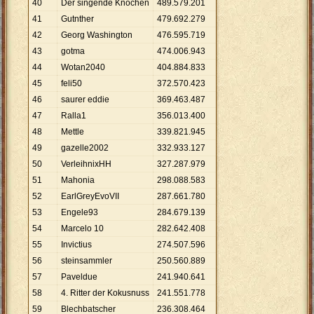
40
Der singende Knochen
489
.
579
.
201
41
Gutnther
479
.
692
.
279
42
Georg Washington
476
.
595
.
719
43
gotma
474
.
006
.
943
44
Wotan2040
404
.
884
.
833
45
feli50
372
.
570
.
423
46
saurer eddie
369
.
463
.
487
47
Ralla1
356
.
013
.
400
48
Mettle
339
.
821
.
945
49
gazelle2002
332
.
933
.
127
50
VerleihnixHH
327
.
287
.
979
51
Mahonia
298
.
088
.
583
52
EarlGreyEvoVII
287
.
661
.
780
53
Engele93
284
.
679
.
139
54
Marcelo 10
282
.
642
.
408
55
Invictius
274
.
507
.
596
56
steinsammler
250
.
560
.
889
57
Paveldue
241
.
940
.
641
58
4. Ritter der Kokusnuss
241
.
551
.
778
59
Blechbatscher
236
.
308
.
464