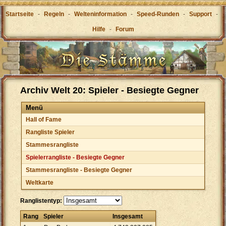
Startseite
-
Regeln
-
Welteninformation
-
Speed-Runden
-
Support
-
Hilfe
-
Forum
Archiv Welt 20: Spieler - Besiegte Gegner
Menü
Hall of Fame
Rangliste Spieler
Stammesrangliste
Spielerrangliste - Besiegte Gegner
Stammesrangliste - Besiegte Gegner
Weltkarte
Ranglistentyp:
Rang
Spieler
Insgesamt