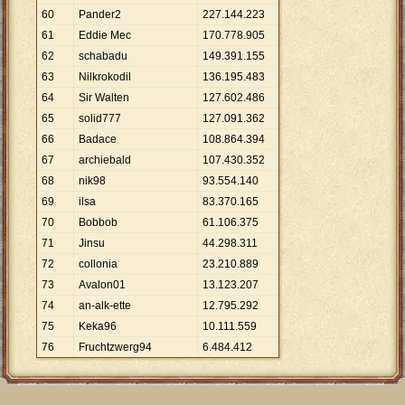
60
Pander2
227
.
144
.
223
61
Eddie Mec
170
.
778
.
905
62
schabadu
149
.
391
.
155
63
Nilkrokodil
136
.
195
.
483
64
Sir Walten
127
.
602
.
486
65
solid777
127
.
091
.
362
66
Badace
108
.
864
.
394
67
archiebald
107
.
430
.
352
68
nik98
93
.
554
.
140
69
ilsa
83
.
370
.
165
70
Bobbob
61
.
106
.
375
71
Jinsu
44
.
298
.
311
72
collonia
23
.
210
.
889
73
Avalon01
13
.
123
.
207
74
an-alk-ette
12
.
795
.
292
75
Keka96
10
.
111
.
559
76
Fruchtzwerg94
6
.
484
.
412