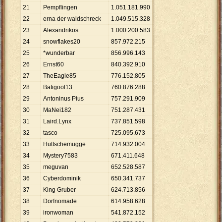
21
Pempflingen
1
.
051
.
181
.
990
22
erna der waldschreck
1
.
049
.
515
.
328
23
Alexandrikos
1
.
000
.
200
.
583
24
snowflakes20
857
.
972
.
215
25
*wunderbar
856
.
996
.
143
26
Ernst60
840
.
392
.
910
27
TheEagle85
776
.
152
.
805
28
Batigool13
760
.
876
.
288
29
Antoninus Pius
757
.
291
.
909
30
MaNei182
751
.
287
.
431
31
Laird.Lynx
737
.
851
.
598
32
tasco
725
.
095
.
673
33
Huttschemugge
714
.
932
.
004
34
Mystery7583
671
.
411
.
648
35
meguvan
652
.
528
.
587
36
Cyberdominik
650
.
341
.
737
37
King Gruber
624
.
713
.
856
38
Dorfnomade
614
.
958
.
628
39
ironwoman
541
.
872
.
152