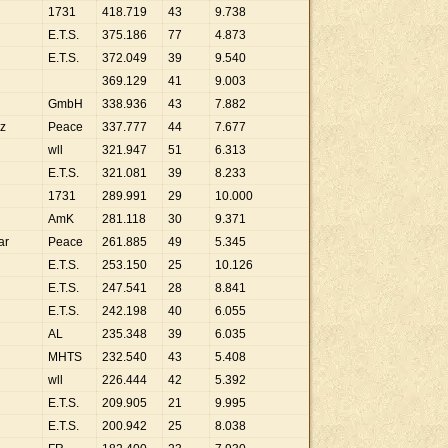
1731
418
.
719
43
9
.
738
E.T.S.
375
.
186
77
4
.
873
E.T.S.
372
.
049
39
9
.
540
369
.
129
41
9
.
003
GmbH
338
.
936
43
7
.
882
rz
Peace
337
.
777
44
7
.
677
wll
321
.
947
51
6
.
313
E.T.S.
321
.
081
39
8
.
233
1731
289
.
991
29
10
.
000
AmK
281
.
118
30
9
.
371
ar
Peace
261
.
885
49
5
.
345
E.T.S.
253
.
150
25
10
.
126
E.T.S.
247
.
541
28
8
.
841
E.T.S.
242
.
198
40
6
.
055
AL
235
.
348
39
6
.
035
MHTS
232
.
540
43
5
.
408
wll
226
.
444
42
5
.
392
E.T.S.
209
.
905
21
9
.
995
E.T.S.
200
.
942
25
8
.
038