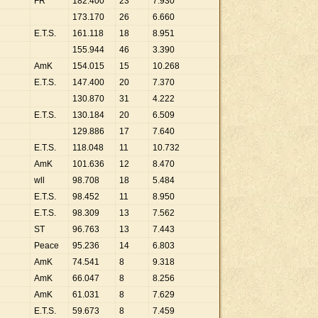
FR
182
.
400
23
7
.
930
173
.
170
26
6
.
660
E.T.S.
161
.
118
18
8
.
951
155
.
944
46
3
.
390
AmK
154
.
015
15
10
.
268
E.T.S.
147
.
400
20
7
.
370
130
.
870
31
4
.
222
E.T.S.
130
.
184
20
6
.
509
129
.
886
17
7
.
640
E.T.S.
118
.
048
11
10
.
732
AmK
101
.
636
12
8
.
470
wll
98
.
708
18
5
.
484
E.T.S.
98
.
452
11
8
.
950
E.T.S.
98
.
309
13
7
.
562
ST
96
.
763
13
7
.
443
Peace
95
.
236
14
6
.
803
AmK
74
.
541
8
9
.
318
AmK
66
.
047
8
8
.
256
AmK
61
.
031
8
7
.
629
E.T.S.
59
.
673
8
7
.
459