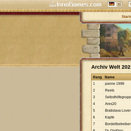
Start
Archiv Welt 202:
Rang
Name
1
panne 1998
2
Reets
3
Selbsthilfegrup
4
Ares20
5
Bratislava Lover
6
Kapfe
7
Bordellbetreiber
8
Dr. Gint0nic