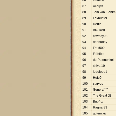
86
timdette
87
Acolyte
88
Tom van Elohim
89
Foxhunter
90
Derfla
91
BIG Red
92
cowboy08
93
der buddy
94
Frax500
95
Flöhlöle
96
derPatenonkel
97
shiva 10
98
ludolodo1
99
Hefe0
100
staryus
101
General***
102
The Great JB
103
Bub4tz
104
Ragnar83
105
golem xiv