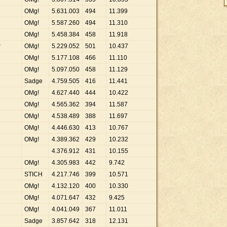
OMg!
5
.
631
.
003
494
11
.
399
OMg!
5
.
587
.
260
494
11
.
310
OMg!
5
.
458
.
384
458
11
.
918
r
OMg!
5
.
229
.
052
501
10
.
437
OMg!
5
.
177
.
108
466
11
.
110
OMg!
5
.
097
.
050
458
11
.
129
Sadge
4
.
759
.
505
416
11
.
441
OMg!
4
.
627
.
440
444
10
.
422
OMg!
4
.
565
.
362
394
11
.
587
OMg!
4
.
538
.
489
388
11
.
697
OMg!
4
.
446
.
630
413
10
.
767
OMg!
4
.
389
.
362
429
10
.
232
4
.
376
.
912
431
10
.
155
OMg!
4
.
305
.
983
442
9
.
742
STICH
4
.
217
.
746
399
10
.
571
OMg!
4
.
132
.
120
400
10
.
330
OMg!
4
.
071
.
647
432
9
.
425
OMg!
4
.
041
.
049
367
11
.
011
Sadge
3
.
857
.
642
318
12
.
131