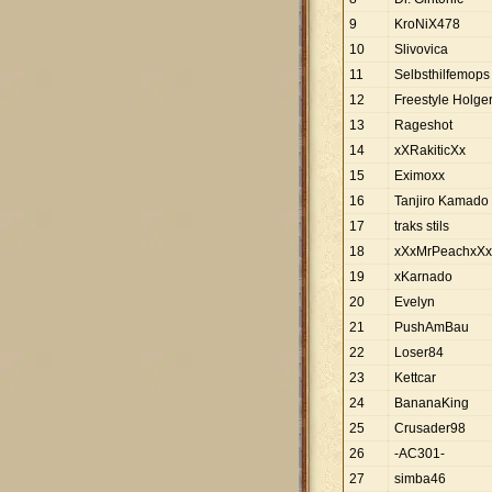
9
KroNiX478
10
Slivovica
11
Selbsthilfemops
12
Freestyle Holge
13
Rageshot
14
xXRakiticXx
15
Eximoxx
16
Tanjiro Kamado
17
traks stils
18
xXxMrPeachxXx
19
xKarnado
20
Evelyn
21
PushAmBau
22
Loser84
23
Kettcar
24
BananaKing
25
Crusader98
26
-AC301-
27
simba46