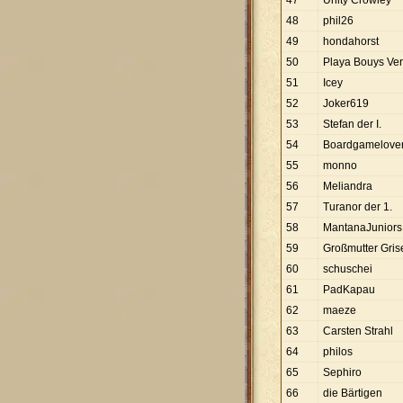
47
Unity Crowley
48
phil26
49
hondahorst
50
Playa Bouys Ver
51
Icey
52
Joker619
53
Stefan der I.
54
Boardgamelove
55
monno
56
Meliandra
57
Turanor der 1.
58
MantanaJuniors
59
Großmutter Gris
60
schuschei
61
PadKapau
62
maeze
63
Carsten Strahl
64
philos
65
Sephiro
66
die Bärtigen