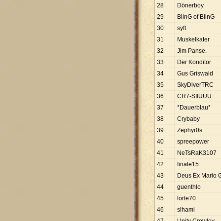
28
Dönerboy
29
BlinG of BlinG
30
syft
31
Muskelkater
32
Jim Panse.
33
Der Konditor
34
Gus Griswald
35
SkyDiverTRC
36
CR7-SIIUUU
37
*Dauerblau*
38
Crybaby
39
Zephyr0s
40
spreepower
41
NeTsRaK3107
42
finale15
43
Deus Ex Mario
44
guenthlo
45
torte70
46
sihami