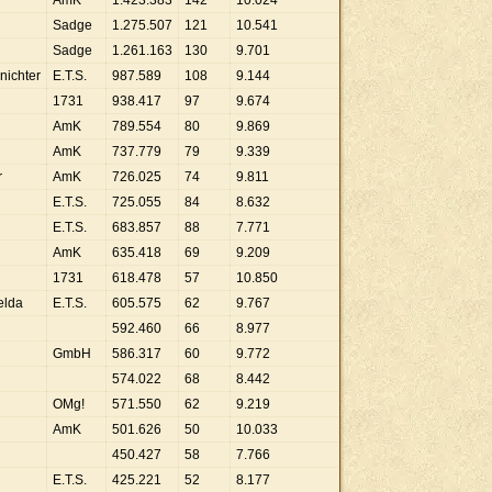
AmK
1
.
423
.
383
142
10
.
024
Sadge
1
.
275
.
507
121
10
.
541
Sadge
1
.
261
.
163
130
9
.
701
nichter
E.T.S.
987
.
589
108
9
.
144
1731
938
.
417
97
9
.
674
AmK
789
.
554
80
9
.
869
AmK
737
.
779
79
9
.
339
r
AmK
726
.
025
74
9
.
811
E.T.S.
725
.
055
84
8
.
632
E.T.S.
683
.
857
88
7
.
771
AmK
635
.
418
69
9
.
209
1731
618
.
478
57
10
.
850
elda
E.T.S.
605
.
575
62
9
.
767
592
.
460
66
8
.
977
GmbH
586
.
317
60
9
.
772
574
.
022
68
8
.
442
OMg!
571
.
550
62
9
.
219
AmK
501
.
626
50
10
.
033
450
.
427
58
7
.
766
E.T.S.
425
.
221
52
8
.
177