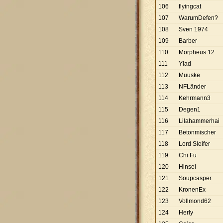
106
flyingcat
107
WarumDefen?
108
Sven 1974
109
Barber
110
Morpheus 12
111
Ylad
112
Muuske
113
NFLänder
114
Kehrmann3
115
Degen1
116
Lilahammerhai
117
Betonmischer
118
Lord Sleifer
119
Chi Fu
120
Hinsel
121
Soupcasper
122
KronenEx
123
Vollmond62
124
Herly