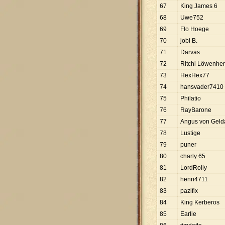
67
King James 6
68
Uwe752
69
Flo Hoege
70
jobi B.
71
Darvas
72
Ritchi Löwenhe
73
HexHex77
74
hansvader7410
75
Philatio
76
RayBarone
77
Angus von Geld
78
Lustige
79
puner
80
charly 65
81
LordRolly
82
henri4711
83
pazifix
84
King Kerberos
85
Earlie