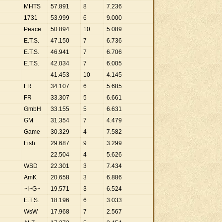
MHTS
57
.
891
8
7
.
236
1731
53
.
999
6
9
.
000
Peace
50
.
894
10
5
.
089
E.T.S.
47
.
150
7
6
.
736
E.T.S.
46
.
941
7
6
.
706
E.T.S.
42
.
034
7
6
.
005
41
.
453
10
4
.
145
FR
34
.
107
6
5
.
685
FR
33
.
307
5
6
.
661
GmbH
33
.
155
5
6
.
631
GM
31
.
354
7
4
.
479
Game
30
.
329
4
7
.
582
Fish
29
.
687
9
3
.
299
22
.
504
4
5
.
626
WSD
22
.
301
3
7
.
434
AmK
20
.
658
3
6
.
886
~I~G~
19
.
571
3
6
.
524
E.T.S.
18
.
196
6
3
.
033
WsW
17
.
968
7
2
.
567