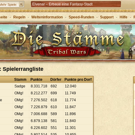
Elvenar – Erbaue eine Fantasy-Stadt
Mehr Spiele:
Forge of Empires – Mit Strategie durch die Zeitalter
seite
-
Regeln
-
Welteninformation
-
Speed-Runden
-
Support
-
Hilfe
-
Grepolis – Erbaue dein Reich im antiken
Griechenland
 Spielerrangliste
Stamm
Punkte
Dörfer
Punkte pro Dorf
Sadge
8
.
331
.
718
692
12
.
040
OMg!
8
.
212
.
277
699
11
.
749
pe
OMg!
7
.
276
.
502
618
11
.
774
OMg!
7
.
226
.
879
610
11
.
847
OMg!
7
.
006
.
688
589
11
.
896
OMg!
6
.
879
.
138
581
11
.
840
OMg!
6
.
226
.
602
551
11
.
301
OMg!
5
.
807
.
514
535
10
.
855