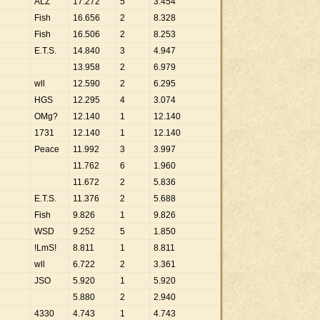
ALZ
17
.
272
5
3
.
454
Fish
16
.
656
2
8
.
328
Fish
16
.
506
2
8
.
253
E.T.S.
14
.
840
3
4
.
947
13
.
958
2
6
.
979
wll
12
.
590
2
6
.
295
HGS
12
.
295
4
3
.
074
OMg?
12
.
140
1
12
.
140
1731
12
.
140
1
12
.
140
Peace
11
.
992
3
3
.
997
11
.
762
6
1
.
960
11
.
672
2
5
.
836
E.T.S.
11
.
376
2
5
.
688
Fish
9
.
826
1
9
.
826
WSD
9
.
252
5
1
.
850
!LmS!
8
.
811
1
8
.
811
wll
6
.
722
2
3
.
361
JSO
5
.
920
1
5
.
920
5
.
880
2
2
.
940
4330
4
.
743
1
4
.
743