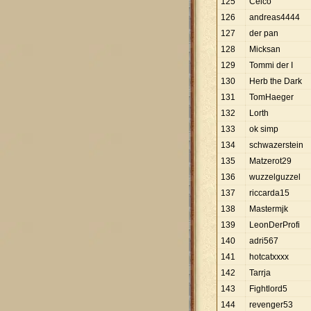
125
Ceico
126
andreas4444
127
der pan
128
Micksan
129
Tommi der I
130
Herb the Dark
131
TomHaeger
132
Lorth
133
ok simp
134
schwazerstein
135
Matzerot29
136
wuzzelguzzel
137
riccarda15
138
Mastermjk
139
LeonDerProfi
140
adri567
141
hotcatxxxx
142
Tarrja
143
Fightlord5
144
revenger53