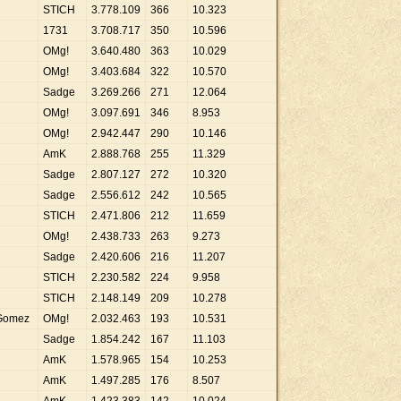
STICH
3
.
778
.
109
366
10
.
323
1731
3
.
708
.
717
350
10
.
596
OMg!
3
.
640
.
480
363
10
.
029
OMg!
3
.
403
.
684
322
10
.
570
Sadge
3
.
269
.
266
271
12
.
064
OMg!
3
.
097
.
691
346
8
.
953
OMg!
2
.
942
.
447
290
10
.
146
AmK
2
.
888
.
768
255
11
.
329
Sadge
2
.
807
.
127
272
10
.
320
Sadge
2
.
556
.
612
242
10
.
565
STICH
2
.
471
.
806
212
11
.
659
OMg!
2
.
438
.
733
263
9
.
273
Sadge
2
.
420
.
606
216
11
.
207
STICH
2
.
230
.
582
224
9
.
958
STICH
2
.
148
.
149
209
10
.
278
 Gomez
OMg!
2
.
032
.
463
193
10
.
531
Sadge
1
.
854
.
242
167
11
.
103
AmK
1
.
578
.
965
154
10
.
253
AmK
1
.
497
.
285
176
8
.
507