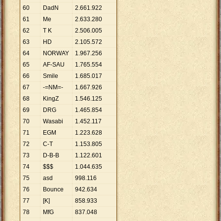
60
DadN
2
.
661
.
922
61
Me
2
.
633
.
280
62
T K
2
.
506
.
005
63
HD
2
.
105
.
572
64
NORWAY
1
.
967
.
256
65
AF-SAU
1
.
765
.
554
66
Smile
1
.
685
.
017
67
-=NM=-
1
.
667
.
926
68
KingZ
1
.
546
.
125
69
DRG
1
.
465
.
854
70
Wasabi
1
.
452
.
117
71
EGM
1
.
223
.
628
72
C-T
1
.
153
.
805
73
D-B-B
1
.
122
.
601
74
$$$
1
.
044
.
635
75
asd
998
.
116
76
Bounce
942
.
634
77
[K]
858
.
933
78
MfG
837
.
048