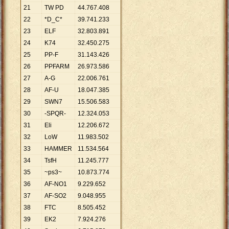
21
TW PD
44
.
767
.
408
22
*D_C*
39
.
741
.
233
23
ELF
32
.
803
.
891
24
K74
32
.
450
.
275
25
PP-F
31
.
143
.
426
26
PPFARM
26
.
973
.
586
27
A-G
22
.
006
.
761
28
AF-U
18
.
047
.
385
29
SWN7
15
.
506
.
583
30
-SPQR-
12
.
324
.
053
31
Eli
12
.
206
.
672
32
LoW
11
.
983
.
502
33
HAMMER
11
.
534
.
564
34
TsfH
11
.
245
.
777
35
~ps3~
10
.
873
.
774
36
AF-NO1
9
.
229
.
652
37
AF-SO2
9
.
048
.
955
38
FTC
8
.
505
.
452
39
EK2
7
.
924
.
276