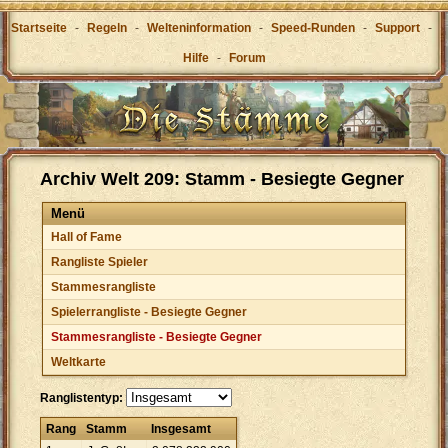
Startseite
-
Regeln
-
Welteninformation
-
Speed-Runden
-
Support
-
Hilfe
-
Forum
Archiv Welt 209: Stamm - Besiegte Gegner
Menü
Hall of Fame
Rangliste Spieler
Stammesrangliste
Spielerrangliste - Besiegte Gegner
Stammesrangliste - Besiegte Gegner
Weltkarte
Ranglistentyp:
Rang
Stamm
Insgesamt