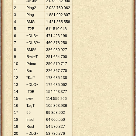
1
JaGn8!
2
.
078
.
232
.
900
2
Ping2
2
.
028
.
760
.
062
3
Ping
1
.
881
.
992
.
807
4
BMG
1
.
421
.
365
.
558
5
-T2B-
611
.
510
.
048
6
~DbB~
471
.
423
.
198
7
~DbB?~
460
.
378
.
250
8
BMG²
386
.
980
.
927
9
R~d~T
251
.
654
.
700
10
Prime
250
.
579
.
717
11
Bro
226
.
867
.
770
12
*Kai*
173
.
685
.
138
13
~DbO~
172
.
635
.
062
14
-T0B-
154
.
443
.
377
15
svw
114
.
559
.
266
16
TagT
105
.
363
.
936
17
99
99
.
858
.
902
18
Insel
64
.
605
.
550
19
Rest
54
.
570
.
327
20
~DbG~
53
.
736
.
776