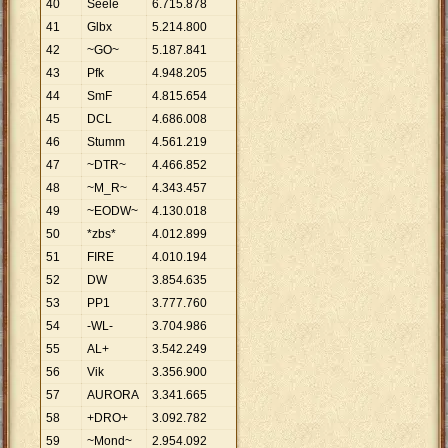
40
Seele
6
.
715
.
878
41
Glbx
5
.
214
.
800
42
~GO~
5
.
187
.
841
43
Pfk
4
.
948
.
205
44
SmF
4
.
815
.
654
45
DCL
4
.
686
.
008
46
Stumm
4
.
561
.
219
47
~DTR~
4
.
466
.
852
48
~M_R~
4
.
343
.
457
49
~EODW~
4
.
130
.
018
50
*zbs*
4
.
012
.
899
51
FIRE
4
.
010
.
194
52
DW
3
.
854
.
635
53
PP1
3
.
777
.
760
54
-WL-
3
.
704
.
986
55
AL+
3
.
542
.
249
56
Vik
3
.
356
.
900
57
AURORA
3
.
341
.
665
58
+DRO+
3
.
092
.
782
59
~Mond~
2
.
954
.
092