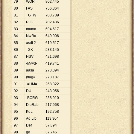
79
WOR
802
.
445
80
FAS
756
.
364
81
~G~W~
708
.
789
82
PLG
702
.
436
83
mama
694
.
617
84
NwRa
649
.
906
85
asdf 2
619
.
517
86
- SK -
533
.
145
87
HSV
421
.
698
88
-M@d-
419
.
741
89
aasa
273
.
394
90
(flag=
273
.
187
91
-=HM=-
268
.
322
92
DÜ
243
.
056
93
-BORG-
238
.
910
94
DieRab
217
.
968
95
KdL
192
.
758
96
Ad Lib
113
.
304
97
Def
57
.
894
98
gd
37
.
746