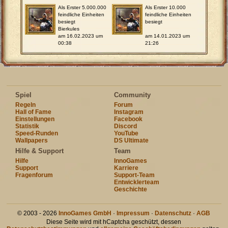
Als Erster 5.000.000
Als Erster 10.000
feindliche Einheiten
feindliche Einheiten
besiegt
besiegt
Bierkules
am 16.02.2023 um
am 14.01.2023 um
00:38
21:26
Spiel
Community
Regeln
Forum
Hall of Fame
Instagram
Einstellungen
Facebook
Statistik
Discord
Speed-Runden
YouTube
Wallpapers
DS Ultimate
Hilfe & Support
Team
Hilfe
InnoGames
Support
Karriere
Fragenforum
Support-Team
Entwicklerteam
Geschichte
© 2003 - 2026
InnoGames GmbH
·
Impressum
·
Datenschutz
·
AGB
Diese Seite wird mit hCaptcha geschützt, dessen