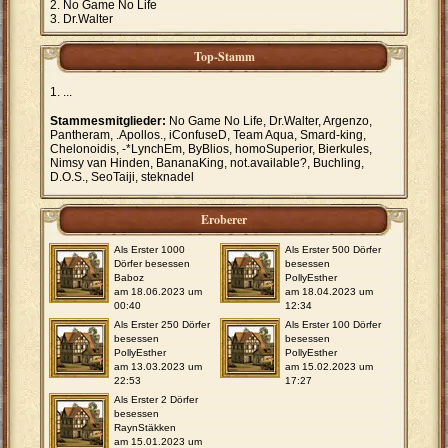
No Game No Life
Dr.Walter
Top-Stamm
...
Stammesmitglieder:
No Game No Life, Dr.Walter, Argenzo,
Pantheram, .Apollos., iConfuseD, Team Aqua, Smard-king,
Chelonoidis, -*LynchEm, ByBlios, homoSuperior, Bierkules,
Nimsy van Hinden, BananaKing, not.available?, Buchling,
D.O.S., SeoTaiji, steknadel
Eroberer
Als Erster 1000
Als Erster 500 Dörfer
Dörfer besessen
besessen
Baboz
PollyEsther
am 18.06.2023 um
am 18.04.2023 um
00:40
12:34
Als Erster 250 Dörfer
Als Erster 100 Dörfer
besessen
besessen
PollyEsther
PollyEsther
am 13.03.2023 um
am 15.02.2023 um
22:53
17:27
Als Erster 2 Dörfer
besessen
RaynStäkken
am 15.01.2023 um