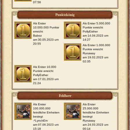
07:56
Punktekönig
Als Erster
Als Erster 5.000.000
10.000.000 Punkte
Punkte erreicht
erreicht
PollyEsther
Baboz
am 14.04.2023 um
am 30.05.2023 um
14:27
20:55
Als Erster 1.000.000
Punkte erreicht
Runaway
am 19.02.2023 um
02:35
Als Erster 10.000
Punkte erreicht
PollyEsther
am 17.01.2023 um
21:24
Feldherr
Als Erster
Als Erster
100.000.000
25.000.000
feindliche Einheiten
feindliche Einheiten
besiegt
besiegt
-*LynchEm
Runaway
am 07.06.2023 um
am 24.03.2023 um
15:18
00:14