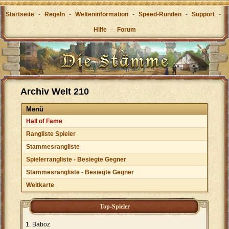
Startseite
-
Regeln
-
Welteninformation
-
Speed-Runden
-
Support
-
Hilfe
-
Forum
Archiv Welt 210
Menü
Hall of Fame
Rangliste Spieler
Stammesrangliste
Spielerrangliste - Besiegte Gegner
Stammesrangliste - Besiegte Gegner
Weltkarte
Top-Spieler
Baboz