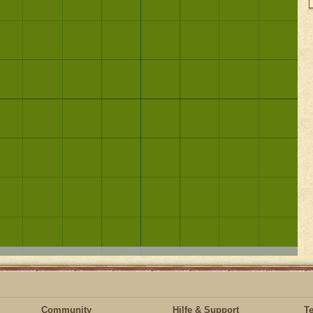
Community
Hilfe & Support
T