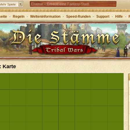
Elvenar – Erbaue eine Fantasy-Stadt
Mehr Spiele:
Forge of Empires – Mit Strategie durch die Zeitalter
seite
-
Regeln
-
Welteninformation
-
Speed-Runden
-
Support
-
Hilfe
-
Grepolis – Erbaue dein Reich im antiken
Griechenland
: Karte