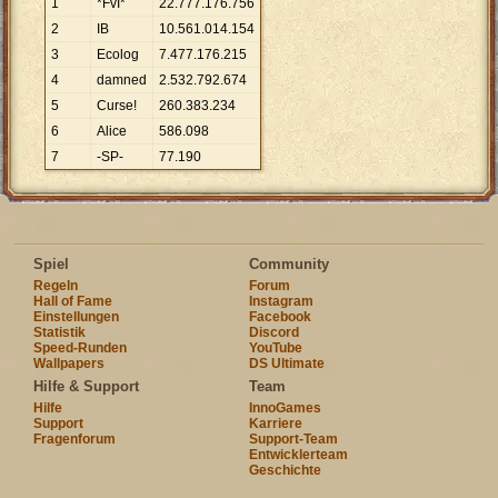
1
*FvI*
22
.
777
.
176
.
756
2
IB
10
.
561
.
014
.
154
3
Ecolog
7
.
477
.
176
.
215
4
damned
2
.
532
.
792
.
674
5
Curse!
260
.
383
.
234
6
Alice
586
.
098
7
-SP-
77
.
190
Spiel
Community
Regeln
Forum
Hall of Fame
Instagram
Einstellungen
Facebook
Statistik
Discord
Speed-Runden
YouTube
Wallpapers
DS Ultimate
Hilfe & Support
Team
Hilfe
InnoGames
Support
Karriere
Fragenforum
Support-Team
Entwicklerteam
Geschichte