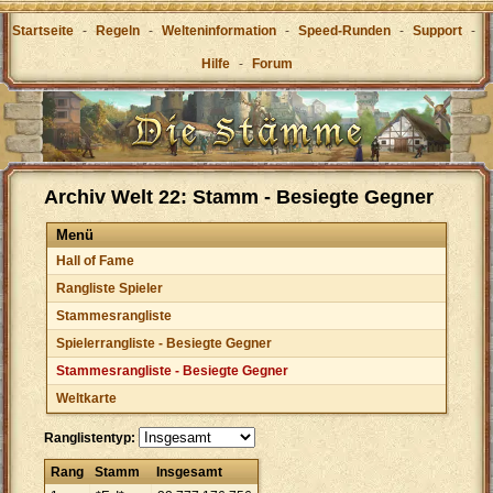
Startseite
-
Regeln
-
Welteninformation
-
Speed-Runden
-
Support
-
Hilfe
-
Forum
Archiv Welt 22: Stamm - Besiegte Gegner
Menü
Hall of Fame
Rangliste Spieler
Stammesrangliste
Spielerrangliste - Besiegte Gegner
Stammesrangliste - Besiegte Gegner
Weltkarte
Ranglistentyp:
Rang
Stamm
Insgesamt