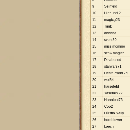
9
Seinfeld
10
Hier und ?
11
magixg23
12
TimD
13
annnna
14
sveni30
15
miss.mommo
16
schw.magier
17
Disabused
18
starwars71
19
DestructionGirl
20
woi84
21
harsefeld
22
Yasemin 77
23
Hannibal73
24
Coo2
25
Fürstin Nelly
26
hornblower
27
koechi