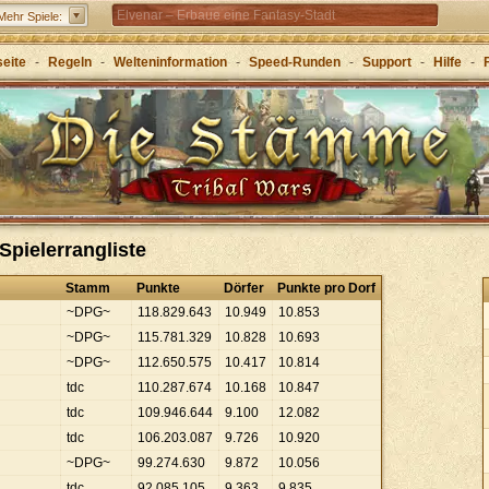
Elvenar – Erbaue eine Fantasy-Stadt
Mehr Spiele:
Forge of Empires – Mit Strategie durch die Zeitalter
seite
-
Regeln
-
Welteninformation
-
Speed-Runden
-
Support
-
Hilfe
-
Grepolis – Erbaue dein Reich im antiken
Griechenland
Spielerrangliste
Stamm
Punkte
Dörfer
Punkte pro Dorf
~DPG~
118
.
829
.
643
10
.
949
10
.
853
~DPG~
115
.
781
.
329
10
.
828
10
.
693
~DPG~
112
.
650
.
575
10
.
417
10
.
814
tdc
110
.
287
.
674
10
.
168
10
.
847
tdc
109
.
946
.
644
9
.
100
12
.
082
tdc
106
.
203
.
087
9
.
726
10
.
920
~DPG~
99
.
274
.
630
9
.
872
10
.
056
tdc
92
.
085
.
105
9
.
363
9
.
835