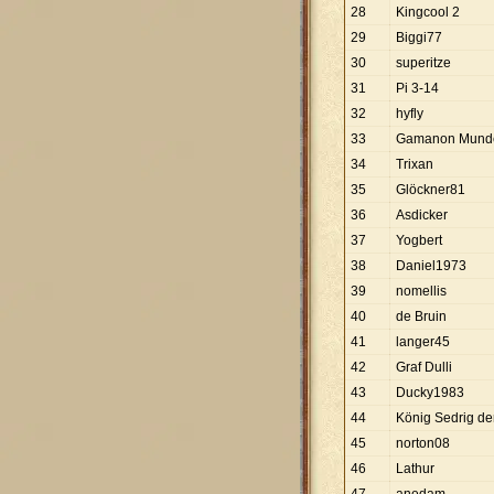
28
Kingcool 2
29
Biggi77
30
superitze
31
Pi 3-14
32
hyfly
33
Gamanon Mund
34
Trixan
35
Glöckner81
36
Asdicker
37
Yogbert
38
Daniel1973
39
nomellis
40
de Bruin
41
langer45
42
Graf Dulli
43
Ducky1983
44
König Sedrig der 
45
norton08
46
Lathur