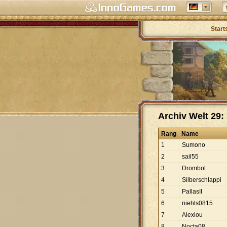
Start
Archiv Welt 29: 
Rang
Name
1
Sumono
2
sail55
3
Drombol
4
Silberschlappi
5
PallasII
6
niehls0815
7
Alexiou
8
Nocta08