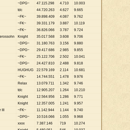
~DPG~
47
.
115
.
298
4
.
710
10
.
003
tdc
44
.
720
.
263
4
.
627
9
.
665
~FK~
39
.
898
.
409
4
.
087
9
.
762
~FK~
39
.
331
.
179
3
.
887
10
.
119
~FK~
36
.
826
.
066
3
.
787
9
.
724
erossohn
Knight
35
.
017
.
568
3
.
608
9
.
706
~DPG~
31
.
180
.
763
3
.
156
9
.
880
~DPG~
29
.
417
.
686
2
.
985
9
.
855
~FK~
25
.
122
.
706
2
.
502
10
.
041
~DPG~
24
.
427
.
810
2
.
488
9
.
818
HUGHUG
22
.
579
.
169
2
.
114
10
.
681
~FK~
14
.
744
.
551
1
.
478
9
.
976
Relax
13
.
079
.
711
1
.
342
9
.
746
tdc
12
.
905
.
207
1
.
264
10
.
210
Knight
12
.
564
.
956
1
.
286
9
.
771
Knight
12
.
357
.
005
1
.
241
9
.
957
III
~FK~
11
.
142
.
944
1
.
144
9
.
740
~DPG~
10
.
516
.
066
1
.
055
9
.
968
xxxx
7
.
387
.
146
719
10
.
274