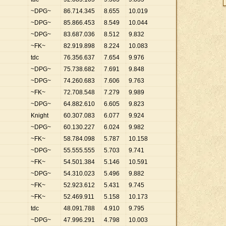
~DPG~
86
.
714
.
345
8
.
655
10
.
019
~DPG~
85
.
866
.
453
8
.
549
10
.
044
~DPG~
83
.
687
.
036
8
.
512
9
.
832
~FK~
82
.
919
.
898
8
.
224
10
.
083
tdc
76
.
356
.
637
7
.
654
9
.
976
~DPG~
75
.
738
.
682
7
.
691
9
.
848
~DPG~
74
.
260
.
683
7
.
606
9
.
763
~FK~
72
.
708
.
548
7
.
279
9
.
989
~DPG~
64
.
882
.
610
6
.
605
9
.
823
Knight
60
.
307
.
083
6
.
077
9
.
924
~DPG~
60
.
130
.
227
6
.
024
9
.
982
~FK~
58
.
784
.
098
5
.
787
10
.
158
~DPG~
55
.
555
.
555
5
.
703
9
.
741
~FK~
54
.
501
.
384
5
.
146
10
.
591
~DPG~
54
.
310
.
023
5
.
496
9
.
882
~FK~
52
.
923
.
612
5
.
431
9
.
745
~FK~
52
.
469
.
911
5
.
158
10
.
173
tdc
48
.
091
.
788
4
.
910
9
.
795
~DPG~
47
.
996
.
291
4
.
798
10
.
003