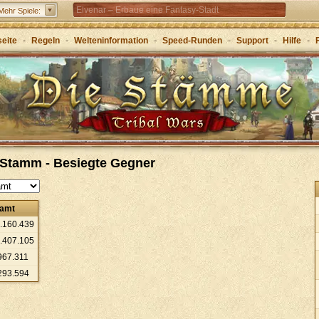
Elvenar – Erbaue eine Fantasy-Stadt
Mehr Spiele:
Forge of Empires – Mit Strategie durch die Zeitalter
seite
-
Regeln
-
Welteninformation
-
Speed-Runden
-
Support
-
Hilfe
-
Grepolis – Erbaue dein Reich im antiken
Griechenland
: Stamm - Besiegte Gegner
samt
.
160
.
439
.
407
.
105
967
.
311
293
.
594