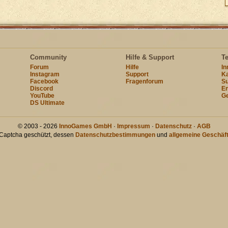
Community
Hilfe & Support
T
Forum
Hilfe
I
Instagram
Support
Ka
Facebook
Fragenforum
Su
Discord
En
YouTube
Ge
DS Ultimate
© 2003 - 2026
InnoGames GmbH
·
Impressum
·
Datenschutz
·
AGB
hCaptcha geschützt, dessen
Datenschutzbestimmungen
und
allgemeine Geschäf