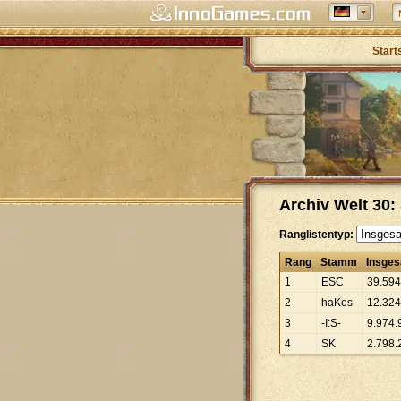
Start
Archiv Welt 30
Ranglistentyp:
Rang
Stamm
Insge
1
ESC
39
.
594
2
haKes
12
.
324
3
-I:S-
9
.
974
.
4
SK
2
.
798
.