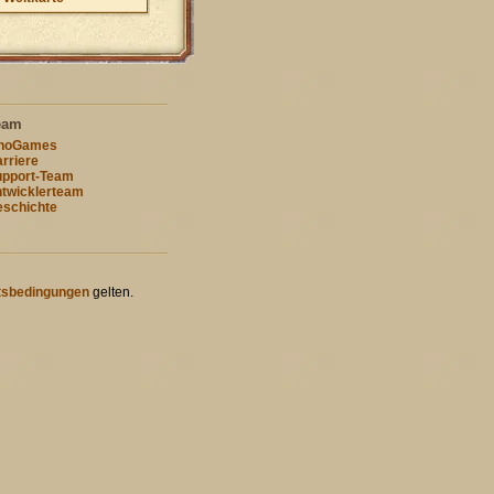
eam
nnoGames
rriere
pport-Team
twicklerteam
schichte
tsbedingungen
gelten.