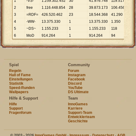
1
-VS-
1
.
259
.
302
.
452
30
41
.
976
.
748
119
.
517
10
.
5
2
free
1
.
116
.
448
.
854
28
39
.
873
.
173
106
.
456
10
.
4
3
=RDF=
426
.
520
.
462
23
18
.
544
.
368
41
.
290
10
.
3
4
-WW-
13
.
375
.
330
1
13
.
375
.
330
1
.
350
9
.
90
5
~DS~
1
.
155
.
233
1
1
.
155
.
233
118
9
.
79
6
MoD
914
.
264
1
914
.
264
94
9
.
72
Spiel
Community
Regeln
Forum
Hall of Fame
Instagram
Einstellungen
Facebook
Statistik
Discord
Speed-Runden
YouTube
Wallpapers
DS Ultimate
Hilfe & Support
Team
Hilfe
InnoGames
Support
Karriere
Fragenforum
Support-Team
Entwicklerteam
Geschichte
© 2003 - 2026
InnoGames GmbH
·
Impressum
·
Datenschutz
·
AGB