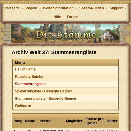
Startseite
-
Regeln
-
Welteninformation
-
Speed-Runden
-
Support
-
Hilfe
-
Forum
Archiv Welt 37: Stammesrangliste
Menü
Hall of Fame
Rangliste Spieler
Stammesrangliste
Spielerrangliste - Besiegte Gegner
Stammesrangliste - Besiegte Gegner
Weltkarte
Punk
Punkte pro
Rang
Name
Punkte
Mitglieder
Dörfer
pro
Spieler
Dorf