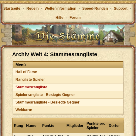
Startseite
-
Regeln
-
Welteninformation
-
Speed-Runden
-
Support
-
Hilfe
-
Forum
Archiv Welt 4: Stammesrangliste
Menü
Hall of Fame
Rangliste Spieler
Stammesrangliste
Spielerrangliste - Besiegte Gegner
Stammesrangliste - Besiegte Gegner
Weltkarte
Punkte
Punkte pro
Rang
Name
Punkte
Mitglieder
Dörfer
pro
Spieler
Dorf