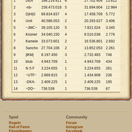
1
DEA
166
.
214
.
421
6
27
.
702
.
404
13
.
612
12
.
211
2
-nb-
158
.
473
.
018
5
31
.
694
.
604
12
.
984
12
.
205
3
D|H|G
69
.
834
.
837
4
17
.
458
.
709
5
.
772
12
.
099
4
Unit
40
.
586
.
053
2
20
.
293
.
027
3
.
406
11
.
916
5
~JMC~
39
.
105
.
120
5
7
.
821
.
024
3
.
345
11
.
691
6
Krümel
34
.
040
.
150
4
8
.
510
.
038
2
.
776
12
.
262
7
Kamele
33
.
073
.
601
2
16
.
536
.
801
2
.
692
12
.
286
8
Sancho
27
.
704
.
106
2
13
.
852
.
053
2
.
261
12
.
253
9
|IKM|
8
.
197
.
450
3
2
.
732
.
483
746
10
.
989
10
blub
4
.
943
.
709
1
4
.
943
.
709
434
11
.
391
11
N S F
3
.
224
.
655
1
3
.
224
.
655
261
12
.
355
12
~UTF~
2
.
869
.
815
2
1
.
434
.
908
236
12
.
160
13
-DKA-
2
.
409
.
225
1
2
.
409
.
225
195
12
.
355
14
~DD~
736
.
539
1
736
.
539
67
10
.
993
Spiel
Community
Regeln
Forum
Hall of Fame
Instagram
Einstellungen
Facebook