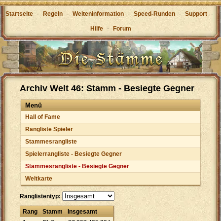
Startseite
-
Regeln
-
Welteninformation
-
Speed-Runden
-
Support
-
Hilfe
-
Forum
Archiv Welt 46: Stamm - Besiegte Gegner
Menü
Hall of Fame
Rangliste Spieler
Stammesrangliste
Spielerrangliste - Besiegte Gegner
Stammesrangliste - Besiegte Gegner
Weltkarte
Ranglistentyp:
Rang
Stamm
Insgesamt