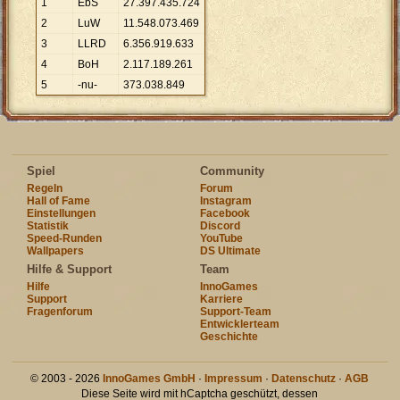
1
EbS
27
.
397
.
435
.
724
2
LuW
11
.
548
.
073
.
469
3
LLRD
6
.
356
.
919
.
633
4
BoH
2
.
117
.
189
.
261
5
-nu-
373
.
038
.
849
Spiel
Community
Regeln
Forum
Hall of Fame
Instagram
Einstellungen
Facebook
Statistik
Discord
Speed-Runden
YouTube
Wallpapers
DS Ultimate
Hilfe & Support
Team
Hilfe
InnoGames
Support
Karriere
Fragenforum
Support-Team
Entwicklerteam
Geschichte
© 2003 - 2026
InnoGames GmbH
·
Impressum
·
Datenschutz
·
AGB
Diese Seite wird mit hCaptcha geschützt, dessen