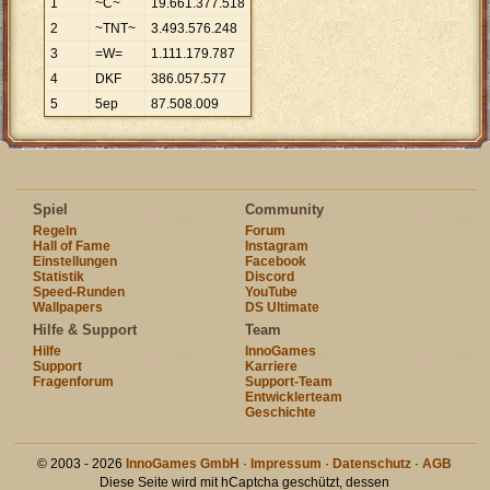
1
~C~
19
.
661
.
377
.
518
2
~TNT~
3
.
493
.
576
.
248
3
=W=
1
.
111
.
179
.
787
4
DKF
386
.
057
.
577
5
5ep
87
.
508
.
009
Spiel
Community
Regeln
Forum
Hall of Fame
Instagram
Einstellungen
Facebook
Statistik
Discord
Speed-Runden
YouTube
Wallpapers
DS Ultimate
Hilfe & Support
Team
Hilfe
InnoGames
Support
Karriere
Fragenforum
Support-Team
Entwicklerteam
Geschichte
© 2003 - 2026
InnoGames GmbH
·
Impressum
·
Datenschutz
·
AGB
Diese Seite wird mit hCaptcha geschützt, dessen