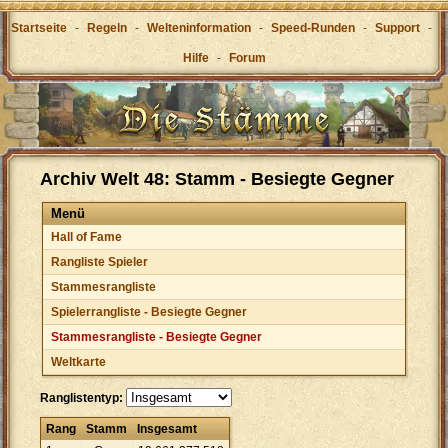
Startseite
-
Regeln
-
Welteninformation
-
Speed-Runden
-
Support
-
Hilfe
-
Forum
Archiv Welt 48: Stamm - Besiegte Gegner
Menü
Hall of Fame
Rangliste Spieler
Stammesrangliste
Spielerrangliste - Besiegte Gegner
Stammesrangliste - Besiegte Gegner
Weltkarte
Ranglistentyp:
Rang
Stamm
Insgesamt