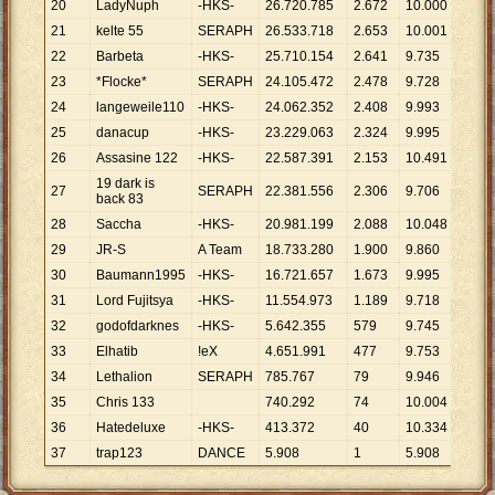
20
LadyNuph
-HKS-
26
.
720
.
785
2
.
672
10
.
000
21
kelte 55
SERAPH
26
.
533
.
718
2
.
653
10
.
001
22
Barbeta
-HKS-
25
.
710
.
154
2
.
641
9
.
735
23
*Flocke*
SERAPH
24
.
105
.
472
2
.
478
9
.
728
24
langeweile110
-HKS-
24
.
062
.
352
2
.
408
9
.
993
25
danacup
-HKS-
23
.
229
.
063
2
.
324
9
.
995
26
Assasine 122
-HKS-
22
.
587
.
391
2
.
153
10
.
491
19 dark is
27
SERAPH
22
.
381
.
556
2
.
306
9
.
706
back 83
28
Saccha
-HKS-
20
.
981
.
199
2
.
088
10
.
048
29
JR-S
A Team
18
.
733
.
280
1
.
900
9
.
860
30
Baumann1995
-HKS-
16
.
721
.
657
1
.
673
9
.
995
31
Lord Fujitsya
-HKS-
11
.
554
.
973
1
.
189
9
.
718
32
godofdarknes
-HKS-
5
.
642
.
355
579
9
.
745
33
Elhatib
!eX
4
.
651
.
991
477
9
.
753
34
Lethalion
SERAPH
785
.
767
79
9
.
946
35
Chris 133
740
.
292
74
10
.
004
36
Hatedeluxe
-HKS-
413
.
372
40
10
.
334
37
trap123
DANCE
5
.
908
1
5
.
908