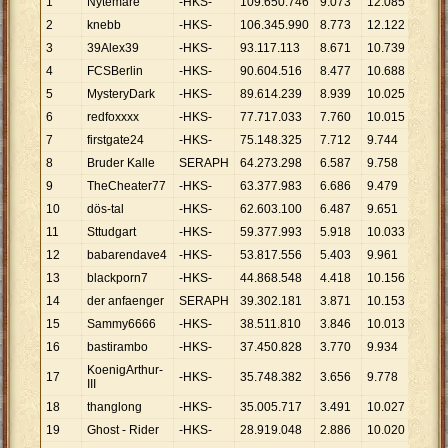
1
Nytemare
-HKS-
109
.
650
.
746
9
.
073
12
.
085
2
knebb
-HKS-
106
.
345
.
990
8
.
773
12
.
122
3
39Alex39
-HKS-
93
.
117
.
113
8
.
671
10
.
739
4
FCSBerlin
-HKS-
90
.
604
.
516
8
.
477
10
.
688
5
MysteryDark
-HKS-
89
.
614
.
239
8
.
939
10
.
025
6
redfoxxxx
-HKS-
77
.
717
.
033
7
.
760
10
.
015
7
firstgate24
-HKS-
75
.
148
.
325
7
.
712
9
.
744
8
Bruder Kalle
SERAPH
64
.
273
.
298
6
.
587
9
.
758
9
TheCheater77
-HKS-
63
.
377
.
983
6
.
686
9
.
479
10
dös-tal
-HKS-
62
.
603
.
100
6
.
487
9
.
651
11
Sttudgart
-HKS-
59
.
377
.
993
5
.
918
10
.
033
12
babarendave4
-HKS-
53
.
817
.
556
5
.
403
9
.
961
13
blackporn7
-HKS-
44
.
868
.
548
4
.
418
10
.
156
14
der anfaenger
SERAPH
39
.
302
.
181
3
.
871
10
.
153
15
Sammy6666
-HKS-
38
.
511
.
810
3
.
846
10
.
013
16
bastirambo
-HKS-
37
.
450
.
828
3
.
770
9
.
934
KoenigArthur-
17
-HKS-
35
.
748
.
382
3
.
656
9
.
778
III
18
thanglong
-HKS-
35
.
005
.
717
3
.
491
10
.
027
19
Ghost - Rider
-HKS-
28
.
919
.
048
2
.
886
10
.
020