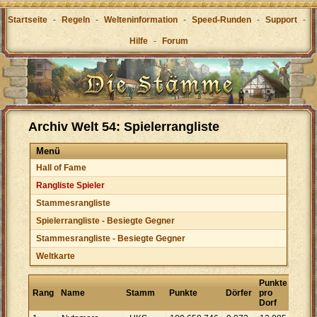
Startseite
-
Regeln
-
Welteninformation
-
Speed-Runden
-
Support
-
Hilfe
-
Forum
Archiv Welt 54: Spielerrangliste
Menü
Hall of Fame
Rangliste Spieler
Stammesrangliste
Spielerrangliste - Besiegte Gegner
Stammesrangliste - Besiegte Gegner
Weltkarte
Punkte
Rang
Name
Stamm
Punkte
Dörfer
pro
Dorf