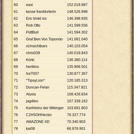
60
eaxi
152
.
018
.
987
61
kesse frankfurterin
148
.
526
.
998
62
Eric trinkt nix
146
.
398
.
935
63
Rob Otto
141
.
599
.
556
64
PüttBull
141
.
594
.
302
65
Graf.Ben.Von.Topondo
141
.
081
.
040
66
xUnsichtbarx
140
.
103
.
054
67
chris039
140
.
018
.
843
68
Körki
136
.
380
.
114
69
heriklos
135
.
906
.
501
70
IceT007
130
.
877
.
367
71
*TipsyLion*
120
.
185
.
313
72
Duncan-Felan
115
.
347
.
921
73
Alyxia
108
.
426
.
834
74
jagdleo
107
.
339
.
162
75
KarlHeinz der Wikinger
103
.
691
.
803
76
C2H5OHHector
76
.
327
.
774
77
AMAZONE XD
70
.
340
.
903
78
kai08
66
.
976
.
901