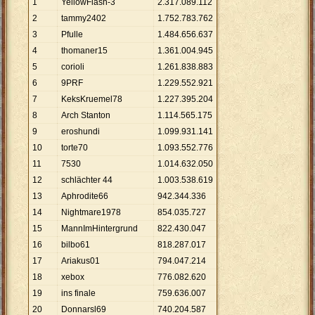
1
YellowFlash-3
2
.
317
.
089
.
112
2
tammy2402
1
.
752
.
783
.
762
3
Pfulle
1
.
484
.
656
.
637
4
thomaner15
1
.
361
.
004
.
945
5
corioli
1
.
261
.
838
.
883
6
9PRF
1
.
229
.
552
.
921
7
KeksKruemel78
1
.
227
.
395
.
204
8
Arch Stanton
1
.
114
.
565
.
175
9
eroshundi
1
.
099
.
931
.
141
10
torte70
1
.
093
.
552
.
776
11
7530
1
.
014
.
632
.
050
12
schlächter 44
1
.
003
.
538
.
619
13
Aphrodite66
942
.
344
.
336
14
Nightmare1978
854
.
035
.
727
15
MannImHintergrund
822
.
430
.
047
16
bilbo61
818
.
287
.
017
17
Ariakus01
794
.
047
.
214
18
xebox
776
.
082
.
620
19
ins finale
759
.
636
.
007
20
Donnarsl69
740
.
204
.
587