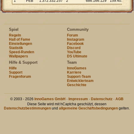
1
PEB
1
.
372
.
332
.
257
2
686
.
166
.
129
159
.
401
8
.
60
Spiel
Community
Regeln
Forum
Hall of Fame
Instagram
Einstellungen
Facebook
Statistik
Discord
Speed-Runden
YouTube
Wallpapers
DS Ultimate
Hilfe & Support
Team
Hilfe
InnoGames
Support
Karriere
Fragenforum
Support-Team
Entwicklerteam
Geschichte
© 2003 - 2026
InnoGames GmbH
·
Impressum
·
Datenschutz
·
AGB
Diese Seite wird mit hCaptcha geschützt, dessen
Datenschutzbestimmungen
und
allgemeine Geschäftsbedingungen
gelten.