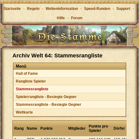
Startseite
-
Regeln
-
Welteninformation
-
Speed-Runden
-
Support
-
Hilfe
-
Forum
Archiv Welt 64: Stammesrangliste
Menü
Hall of Fame
Rangliste Spieler
Stammesrangliste
Spielerrangliste - Besiegte Gegner
Stammesrangliste - Besiegte Gegner
Weltkarte
Pun
Punkte pro
Rang
Name
Punkte
Mitglieder
Dörfer
pro
Spieler
Dorf