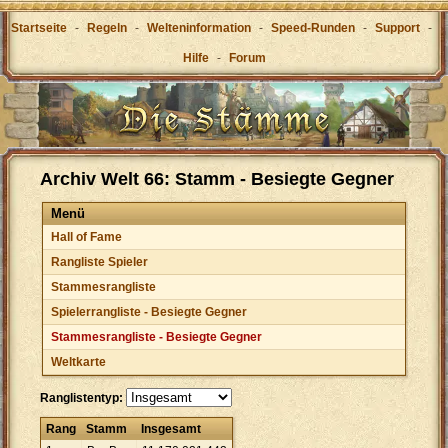
Startseite
-
Regeln
-
Welteninformation
-
Speed-Runden
-
Support
-
Hilfe
-
Forum
Archiv Welt 66: Stamm - Besiegte Gegner
Menü
Hall of Fame
Rangliste Spieler
Stammesrangliste
Spielerrangliste - Besiegte Gegner
Stammesrangliste - Besiegte Gegner
Weltkarte
Ranglistentyp:
Rang
Stamm
Insgesamt