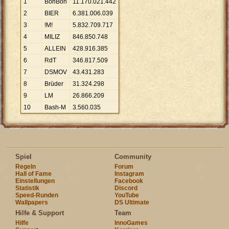
1
BonBon
11
.
170
.
021
.
442
2
BIER
6
.
381
.
006
.
039
3
!M!
5
.
832
.
709
.
717
4
MILIZ
846
.
850
.
748
5
ALLEIN
428
.
916
.
385
6
RdT
346
.
817
.
509
7
DSMOV
43
.
431
.
283
8
Brüder
31
.
324
.
298
9
LM
26
.
866
.
209
10
Bash-M
3
.
560
.
035
Spiel
Community
Regeln
Forum
Hall of Fame
Instagram
Einstellungen
Facebook
Statistik
Discord
Speed-Runden
YouTube
Wallpapers
DS Ultimate
Hilfe & Support
Team
Hilfe
InnoGames