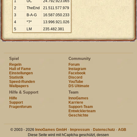
1
UC
24
.
792
.
923
.
065
2
TheEnd
21
.
511
.
577
.
979
3
B-A-G
16
.
587
.
050
.
233
4
*?*
13
.
996
.
921
.
026
5
LM
235
.
482
.
381
Spiel
Community
Regeln
Forum
Hall of Fame
Instagram
Einstellungen
Facebook
Statistik
Discord
Speed-Runden
YouTube
Wallpapers
DS Ultimate
Hilfe & Support
Team
Hilfe
InnoGames
Support
Karriere
Fragenforum
Support-Team
Entwicklerteam
Geschichte
© 2003 - 2026
InnoGames GmbH
·
Impressum
·
Datenschutz
·
AGB
Diese Seite wird mit hCaptcha geschützt, dessen