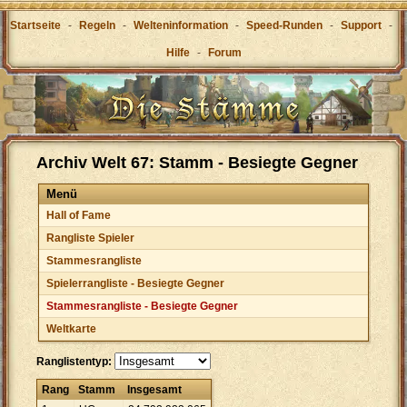
Startseite
-
Regeln
-
Welteninformation
-
Speed-Runden
-
Support
-
Hilfe
-
Forum
Archiv Welt 67: Stamm - Besiegte Gegner
Menü
Hall of Fame
Rangliste Spieler
Stammesrangliste
Spielerrangliste - Besiegte Gegner
Stammesrangliste - Besiegte Gegner
Weltkarte
Ranglistentyp:
Rang
Stamm
Insgesamt