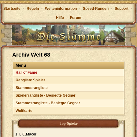
Startseite
-
Regeln
-
Welteninformation
-
Speed-Runden
-
Support
-
Hilfe
-
Forum
Archiv Welt 68
Menü
Hall of Fame
Rangliste Spieler
Stammesrangliste
Spielerrangliste - Besiegte Gegner
Stammesrangliste - Besiegte Gegner
Weltkarte
Top-Spieler
L.C.Macer