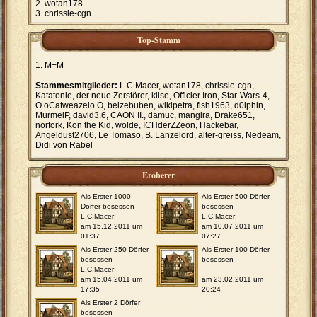
wotan178
chrissie-cgn
Top-Stamm
M+M
Stammesmitglieder:
L.C.Macer, wotan178, chrissie-cgn,
Katatonie, der neue Zerstörer, kilse, Officier Iron, Star-Wars-4,
O.oCatweazelo.O, belzebuben, wikipetra, fish1963, d0lphin,
MurmelP, david3.6, CAON II., damuc, mangira, Drake651,
norfork, Kon the Kid, wolde, ICHderZZeon, Hackebär,
Angeldust2706, Le Tomaso, B. Lanzelord, alter-greiss, Nedeam,
Didi von Rabel
Eroberer
Als Erster 1000
Als Erster 500 Dörfer
Dörfer besessen
besessen
L.C.Macer
L.C.Macer
am 15.12.2011 um
am 10.07.2011 um
01:37
07:27
Als Erster 250 Dörfer
Als Erster 100 Dörfer
besessen
besessen
L.C.Macer
am 15.04.2011 um
am 23.02.2011 um
17:35
20:24
Als Erster 2 Dörfer
besessen