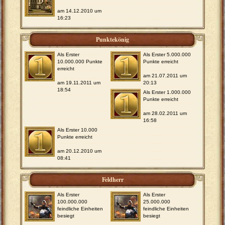
am 14.12.2010 um
16:23
Punktekönig
Als Erster
Als Erster 5.000.000
10.000.000 Punkte
Punkte erreicht
erreicht
am 21.07.2011 um
am 19.11.2011 um
20:13
18:54
Als Erster 1.000.000
Punkte erreicht
am 28.02.2011 um
16:58
Als Erster 10.000
Punkte erreicht
am 20.12.2010 um
08:41
Feldherr
Als Erster
Als Erster
100.000.000
25.000.000
feindliche Einheiten
feindliche Einheiten
besiegt
besiegt