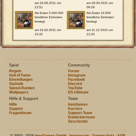
am 24.08.2011 um
am 29.04.2011 um
12:51
09:29
Als Erster 5.000.000
Als Erster 10.000
feindliche Einheiten
feindliche Einheiten
besiegt
besiegt
am 24.02.2011 um
am 11.12.2010 um
15:42
12:20
Spiel
Community
Regeln
Forum
Hall of Fame
Instagram
Einstellungen
Facebook
Statistik
Discord
Speed-Runden
YouTube
Wallpapers
DS Ultimate
Hilfe & Support
Team
Hilfe
InnoGames
Support
Karriere
Fragenforum
Support-Team
Entwicklerteam
Geschichte
© 2003 - 2026
InnoGames GmbH
·
Impressum
·
Datenschutz
·
AGB