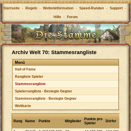
Startseite
-
Regeln
-
Welteninformation
-
Speed-Runden
-
Support
-
Hilfe
-
Forum
Archiv Welt 70: Stammesrangliste
Menü
Hall of Fame
Rangliste Spieler
Stammesrangliste
Spielerrangliste - Besiegte Gegner
Stammesrangliste - Besiegte Gegner
Weltkarte
Punk
Punkte pro
Rang
Name
Punkte
Mitglieder
Dörfer
pro
Spieler
Dorf