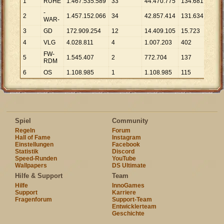
1
RUHE
1
.
467
.
535
.
589
33
44
.
470
.
775
134
.
681
10
.
8
-
2
1
.
457
.
152
.
066
34
42
.
857
.
414
131
.
634
11
.
07
WAR-
3
GD
172
.
909
.
254
12
14
.
409
.
105
15
.
723
10
.
9
4
VLG
4
.
028
.
811
4
1
.
007
.
203
402
10
.
0
FW-
5
1
.
545
.
407
2
772
.
704
137
11
.
28
RDM
6
OS
1
.
108
.
985
1
1
.
108
.
985
115
9
.
64
Spiel
Community
Regeln
Forum
Hall of Fame
Instagram
Einstellungen
Facebook
Statistik
Discord
Speed-Runden
YouTube
Wallpapers
DS Ultimate
Hilfe & Support
Team
Hilfe
InnoGames
Support
Karriere
Fragenforum
Support-Team
Entwicklerteam
Geschichte