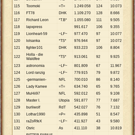
115
Toomoki
=T=
1
.
249
.
058
124
10
.
073
116
FT78
DHK
1
.
109
.
270
128
8
.
666
117
Richard Leon
*T.B*
1
.
055
.
080
111
9
.
505
118
lapxpress
991
.
617
106
9
.
355
119
Lionheart-59
~LF~
977
.
470
97
10
.
077
120
lolsanka
*TS*
976
.
944
97
10
.
072
121
fighter101
DHK
933
.
223
106
8
.
804
Holla - die
122
*TS*
913
.
061
92
9
.
925
Waldfee
123
astronomia
~LF~
801
.
809
67
11
.
967
124
Lord ranzig
~LF~
779
.
915
79
9
.
872
125
-germanien-
NFL
700
.
010
86
8
.
140
126
Lady Kamee
=T=
634
.
740
65
9
.
765
127
MuHii97
NFL
592
.
012
65
9
.
108
128
Master I.
Utopia
591
.
877
77
7
.
687
129
burliwolf
RdT
542
.
027
76
7
.
132
130
Lothar1990
=P=
435
.
898
51
8
.
547
131
raZoRfeX
~LF~
411
.
927
43
9
.
580
132
Osric
As
411
.
110
38
10
.
819