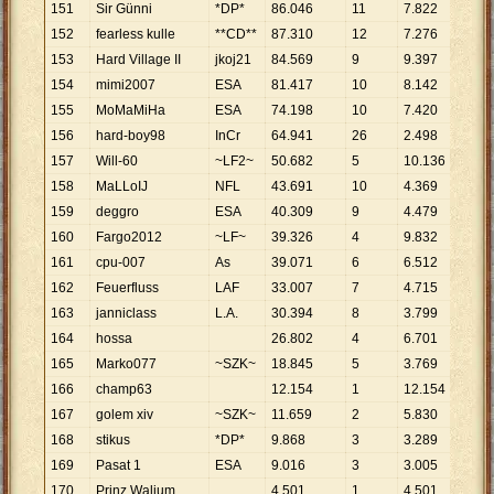
151
Sir Günni
*DP*
86
.
046
11
7
.
822
152
fearless kulle
**CD**
87
.
310
12
7
.
276
153
Hard Village II
jkoj21
84
.
569
9
9
.
397
154
mimi2007
ESA
81
.
417
10
8
.
142
155
MoMaMiHa
ESA
74
.
198
10
7
.
420
156
hard-boy98
InCr
64
.
941
26
2
.
498
157
Will-60
~LF2~
50
.
682
5
10
.
136
158
MaLLoIJ
NFL
43
.
691
10
4
.
369
159
deggro
ESA
40
.
309
9
4
.
479
160
Fargo2012
~LF~
39
.
326
4
9
.
832
161
cpu-007
As
39
.
071
6
6
.
512
162
Feuerfluss
LAF
33
.
007
7
4
.
715
163
janniclass
L.A.
30
.
394
8
3
.
799
164
hossa
26
.
802
4
6
.
701
165
Marko077
~SZK~
18
.
845
5
3
.
769
166
champ63
12
.
154
1
12
.
154
167
golem xiv
~SZK~
11
.
659
2
5
.
830
168
stikus
*DP*
9
.
868
3
3
.
289
169
Pasat 1
ESA
9
.
016
3
3
.
005
170
Prinz Walium
4
.
501
1
4
.
501