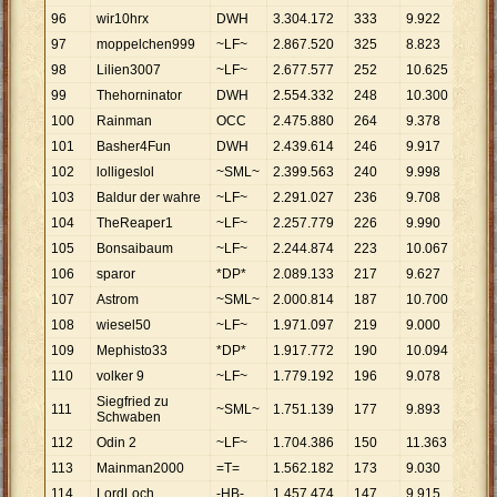
96
wir10hrx
DWH
3
.
304
.
172
333
9
.
922
97
moppelchen999
~LF~
2
.
867
.
520
325
8
.
823
98
Lilien3007
~LF~
2
.
677
.
577
252
10
.
625
99
Thehorninator
DWH
2
.
554
.
332
248
10
.
300
100
Rainman
OCC
2
.
475
.
880
264
9
.
378
101
Basher4Fun
DWH
2
.
439
.
614
246
9
.
917
102
lolligeslol
~SML~
2
.
399
.
563
240
9
.
998
103
Baldur der wahre
~LF~
2
.
291
.
027
236
9
.
708
104
TheReaper1
~LF~
2
.
257
.
779
226
9
.
990
105
Bonsaibaum
~LF~
2
.
244
.
874
223
10
.
067
106
sparor
*DP*
2
.
089
.
133
217
9
.
627
107
Astrom
~SML~
2
.
000
.
814
187
10
.
700
108
wiesel50
~LF~
1
.
971
.
097
219
9
.
000
109
Mephisto33
*DP*
1
.
917
.
772
190
10
.
094
110
volker 9
~LF~
1
.
779
.
192
196
9
.
078
Siegfried zu
111
~SML~
1
.
751
.
139
177
9
.
893
Schwaben
112
Odin 2
~LF~
1
.
704
.
386
150
11
.
363
113
Mainman2000
=T=
1
.
562
.
182
173
9
.
030
114
LordLoch
-HB-
1
.
457
.
474
147
9
.
915