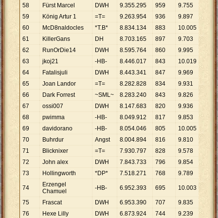
58
Fürst Marcel
DWH
9
.
355
.
295
959
9
.
755
59
König Artur 1
=T=
9
.
263
.
954
936
9
.
897
60
McD8naldocles
*T.B*
8
.
834
.
134
883
10
.
005
61
KillerGans
DH
8
.
703
.
165
897
9
.
703
62
RunOrDie14
DWH
8
.
595
.
764
860
9
.
995
63
jkoj21
-HB-
8
.
446
.
017
843
10
.
019
64
Fatalisjuli
DWH
8
.
443
.
341
847
9
.
969
65
Joan Landor
=T=
8
.
282
.
828
834
9
.
931
66
Dark Forrest
~SML~
8
.
283
.
240
843
9
.
826
67
ossi007
DWH
8
.
147
.
683
820
9
.
936
68
pwimma
-HB-
8
.
049
.
912
817
9
.
853
69
davidorano
-HB-
8
.
054
.
046
805
10
.
005
70
Buhrdur
Angst
8
.
004
.
894
816
9
.
810
71
Blicknixer
=T=
7
.
930
.
797
828
9
.
578
72
John alex
DWH
7
.
843
.
733
796
9
.
854
73
Hollingworth
*DP*
7
.
518
.
271
768
9
.
789
Erzengel
74
-HB-
6
.
952
.
393
695
10
.
003
Chamuel
75
Frascat
DWH
6
.
953
.
390
707
9
.
835
76
Hexe Lilly
DWH
6
.
873
.
924
744
9
.
239