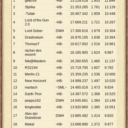
1
geko34
-HB-
23
.
228
.
018
1
.
953
11
.
894
2
Stylika
-HB-
21
.
353
.
285
1
.
761
12
.
126
3
-Tufak-
-HB-
20
.
467
.
342
1
.
959
10
.
448
Lord of the Gun
4
-HB-
17
.
669
.
211
1
.
721
10
.
267
2.0
5
Lord Gober
DWH
17
.
300
.
616
1
.
679
10
.
304
6
Dradinetum
-HB-
16
.
976
.
105
1
.
638
10
.
364
7
ThomasT
-HB-
16
.
617
.
002
1
.
516
10
.
961
rächer des
8
-HB-
16
.
185
.
905
1
.
624
9
.
967
moon4
9
Nik@Masters
-HB-
16
.
260
.
655
1
.
460
11
.
137
10
RS2244
-HB-
15
.
719
.
705
1
.
607
9
.
782
11
Merlin-21
-HB-
15
.
359
.
235
1
.
536
10
.
000
12
New Horizont
-HB-
14
.
999
.
237
1
.
497
10
.
020
13
martach
~SML~
14
.
485
.
016
1
.
473
9
.
834
14
Darth-Thor
-HB-
14
.
397
.
572
1
.
368
10
.
525
15
peppo162
DWH
14
.
045
.
661
1
.
384
10
.
149
16
kingkodde
-HB-
13
.
920
.
860
1
.
385
10
.
051
Alex der
17
DWH
13
.
885
.
482
1
.
414
9
.
820
Grandiose
18
Makal
-HB-
13
.
688
.
890
1
.
372
9
.
977