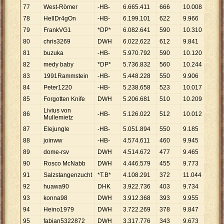
77
West-Römer
-HB-
6
.
665
.
411
666
10
.
008
78
HellDr4gOn
-HB-
6
.
199
.
101
622
9
.
966
79
FrankVG1
*DP*
6
.
082
.
641
590
10
.
310
80
chris3269
DWH
6
.
022
.
622
612
9
.
841
81
buzuka
-HB-
5
.
970
.
792
590
10
.
120
82
medy baby
*DP*
5
.
736
.
832
560
10
.
244
83
1991Rammstein
-HB-
5
.
448
.
228
550
9
.
906
84
Peter1220
-HB-
5
.
238
.
658
523
10
.
017
85
Forgotten Knife
DWH
5
.
206
.
681
510
10
.
209
Livius von
86
-HB-
5
.
126
.
022
512
10
.
012
Mullemietz
87
Elejungle
-HB-
5
.
051
.
894
550
9
.
185
88
joinww
-HB-
4
.
574
.
611
460
9
.
945
89
dome-rsv
DWH
4
.
514
.
672
477
9
.
465
90
Rosco McNabb
DWH
4
.
446
.
579
455
9
.
773
91
Salzstangenzucht
*T.B*
4
.
108
.
291
372
11
.
044
92
huawa90
DHK
3
.
922
.
736
403
9
.
734
93
konna98
DWH
3
.
912
.
368
393
9
.
955
94
Heino1979
DWH
3
.
722
.
269
378
9
.
847
95
fabian5322872
DWH
3
.
317
.
776
343
9
.
673