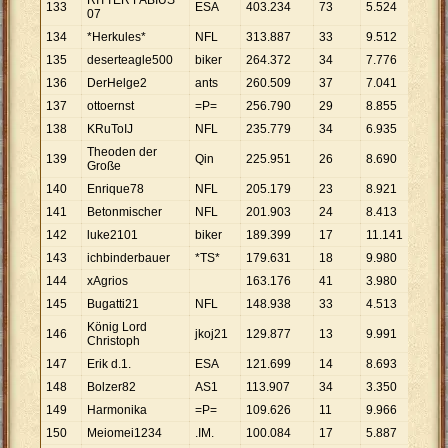
RITTER FABIUS
133
ESA
403
.
234
73
5
.
524
07
134
*Herkules*
NFL
313
.
887
33
9
.
512
135
deserteagle500
biker
264
.
372
34
7
.
776
136
DerHelge2
ants
260
.
509
37
7
.
041
137
ottoernst
=P=
256
.
790
29
8
.
855
138
KRuToIJ
NFL
235
.
779
34
6
.
935
Theoden der
139
Qin
225
.
951
26
8
.
690
Große
140
Enrique78
NFL
205
.
179
23
8
.
921
141
Betonmischer
NFL
201
.
903
24
8
.
413
142
luke2101
biker
189
.
399
17
11
.
141
143
ichbinderbauer
*TS*
179
.
631
18
9
.
980
144
xAgrios
163
.
176
41
3
.
980
145
Bugatti21
NFL
148
.
938
33
4
.
513
König Lord
146
jkoj21
129
.
877
13
9
.
991
Christoph
147
Erik d.1.
ESA
121
.
699
14
8
.
693
148
Bolzer82
AS1
113
.
907
34
3
.
350
149
Harmonika
=P=
109
.
626
11
9
.
966
150
Meiomei1234
.IM.
100
.
084
17
5
.
887