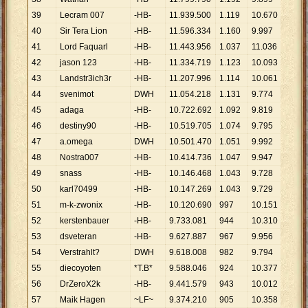
39
Lecram 007
-HB-
11
.
939
.
500
1
.
119
10
.
670
40
Sir Tera Lion
-HB-
11
.
596
.
334
1
.
160
9
.
997
41
Lord Faquarl
-HB-
11
.
443
.
956
1
.
037
11
.
036
42
jason 123
-HB-
11
.
334
.
719
1
.
123
10
.
093
43
Landstr3ich3r
-HB-
11
.
207
.
996
1
.
114
10
.
061
44
svenimot
DWH
11
.
054
.
218
1
.
131
9
.
774
45
adaga
-HB-
10
.
722
.
692
1
.
092
9
.
819
46
destiny90
-HB-
10
.
519
.
705
1
.
074
9
.
795
47
a.omega
DWH
10
.
501
.
470
1
.
051
9
.
992
48
Nostra007
-HB-
10
.
414
.
736
1
.
047
9
.
947
49
snass
-HB-
10
.
146
.
468
1
.
043
9
.
728
50
karl70499
-HB-
10
.
147
.
269
1
.
043
9
.
729
51
m-k-zwonix
-HB-
10
.
120
.
690
997
10
.
151
52
kerstenbauer
-HB-
9
.
733
.
081
944
10
.
310
53
dsveteran
-HB-
9
.
627
.
887
967
9
.
956
54
Verstrahlt?
DWH
9
.
618
.
008
982
9
.
794
55
diecoyoten
*T.B*
9
.
588
.
046
924
10
.
377
56
DrZeroX2k
-HB-
9
.
441
.
579
943
10
.
012
57
Maik Hagen
~LF~
9
.
374
.
210
905
10
.
358