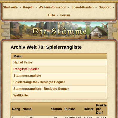
Startseite
-
Regeln
-
Welteninformation
-
Speed-Runden
-
Support
-
Hilfe
-
Forum
Archiv Welt 78: Spielerrangliste
Menü
Hall of Fame
Rangliste Spieler
Stammesrangliste
Spielerrangliste - Besiegte Gegner
Stammesrangliste - Besiegte Gegner
Weltkarte
Punkte
Rang
Name
Stamm
Punkte
Dörfer
pro
Dorf