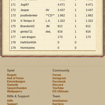
171
Jogi97
4
.
471
1
4
.
471
172
Jaspar
AV
3
.
437
1
3
.
437
173
positivdenker
**CD**
1
.
662
1
1
.
662
174
X-Tempo-X
L.A.
1
.
322
1
1
.
322
175
Brandon02
.IM.
812
1
812
176
gerda711
dwL
816
1
816
177
i am dragon
173
1
173
178
HaNSoHiGh
0
0
179
Hornissimo
0
0
Spiel
Community
Regeln
Forum
Hall of Fame
Instagram
Einstellungen
Facebook
Statistik
Discord
Speed-Runden
YouTube
Wallpapers
DS Ultimate
Hilfe & Support
Team
Hilfe
InnoGames
Support
Karriere