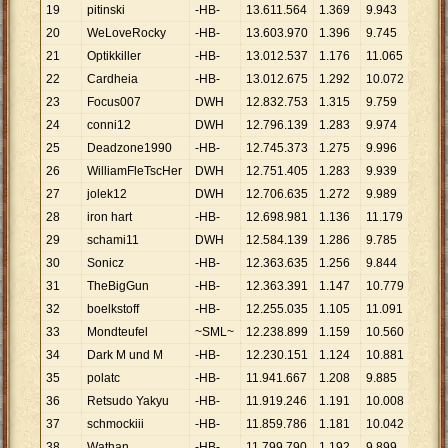
19
pitinski
-HB-
13
.
611
.
564
1
.
369
9
.
943
20
WeLoveRocky
-HB-
13
.
603
.
970
1
.
396
9
.
745
21
Optikkiller
-HB-
13
.
012
.
537
1
.
176
11
.
065
22
Cardheia
-HB-
13
.
012
.
675
1
.
292
10
.
072
23
Focus007
DWH
12
.
832
.
753
1
.
315
9
.
759
24
conni12
DWH
12
.
796
.
139
1
.
283
9
.
974
25
Deadzone1990
-HB-
12
.
745
.
373
1
.
275
9
.
996
26
WilliamFleTscHer
DWH
12
.
751
.
405
1
.
283
9
.
939
27
jolek12
DWH
12
.
706
.
635
1
.
272
9
.
989
28
iron hart
-HB-
12
.
698
.
981
1
.
136
11
.
179
29
schami11
DWH
12
.
584
.
139
1
.
286
9
.
785
30
Sonicz
-HB-
12
.
363
.
635
1
.
256
9
.
844
31
TheBigGun
-HB-
12
.
363
.
391
1
.
147
10
.
779
32
boelkstoff
-HB-
12
.
255
.
035
1
.
105
11
.
091
33
Mondteufel
~SML~
12
.
238
.
899
1
.
159
10
.
560
34
Dark M und M
-HB-
12
.
230
.
151
1
.
124
10
.
881
35
polatc
-HB-
11
.
941
.
667
1
.
208
9
.
885
36
Retsudo Yakyu
-HB-
11
.
919
.
246
1
.
191
10
.
008
37
schmockiii
-HB-
11
.
859
.
786
1
.
181
10
.
042
38
Wathan
-HB-
11
.
799
.
790
1
.
192
9
.
899