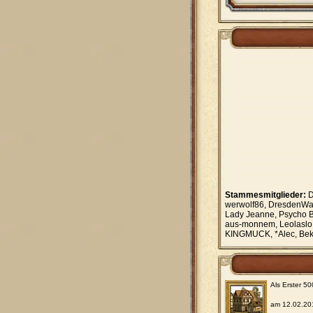
Stammesmitglieder:
D
werwolf86, DresdenWar
Lady Jeanne, Psycho B
aus-monnem, Leolaslo,
KINGMUCK, *Alec, Be
Als Erster 5
am 12.02.20