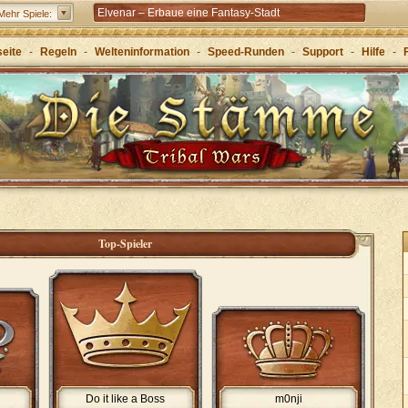
Elvenar – Erbaue eine Fantasy-Stadt
Mehr Spiele:
Forge of Empires – Mit Strategie durch die Zeitalter
seite
-
Regeln
-
Welteninformation
-
Speed-Runden
-
Support
-
Hilfe
-
Grepolis – Erbaue dein Reich im antiken
Griechenland
Top-Spieler
Do it like a Boss
m0nji