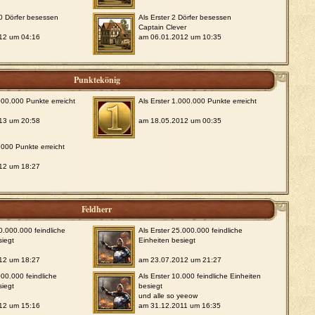
00 Dörfer besessen
Als Erster 2 Dörfer besessen
Captain Clever
12 um 04:16
am 06.01.2012 um 10:35
Punktekönig
.000.000 Punkte erreicht
Als Erster 1.000.000 Punkte erreicht
13 um 20:58
am 18.05.2012 um 00:35
.000 Punkte erreicht
12 um 18:27
Feldherr
00.000.000 feindliche
Als Erster 25.000.000 feindliche
siegt
Einheiten besiegt
12 um 18:27
am 23.07.2012 um 21:27
000.000 feindliche
Als Erster 10.000 feindliche Einheiten
siegt
besiegt
und alle so yeeow
12 um 15:16
am 31.12.2011 um 16:35