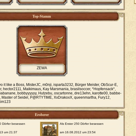
Top-Stamm
ZEWA
o it like a Boss, MisterJC, m0nji, isparta3232, Bürger Meister, ObScur-E,
, hector2111, Maikimaus, Kay Marsmania, brasilsoccer, *Hopfensack*,
abanane, bobbyyyyyy, Hutzebu, oscartonne, dre13ehn, karotte00, babbe-
 Master of Seidel, P@RTYTIME, XxDrakoxX, queenmartha, Fury12,
kim123
Eroberer
00 Dörfer besessen
Als Erster 250 Dörfer besessen
13 um 21:37
am 16.08.2012 um 23:54