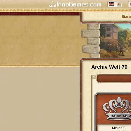
Start
Archiv Welt 79
MisterJC