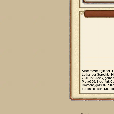
Stammesmitglieder:
D
Lothar der Gerechte, H
ZINI_1st, krocik, gern
Plotte666, Blechfurt, C
Rayoon², gazi007, Ster
baeda, felosen, Knudd