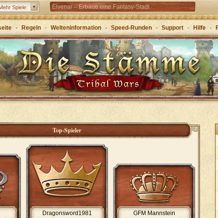
Elvenar – Erbaue eine Fantasy-Stadt
Mehr Spiele:
Forge of Empires – Mit Strategie durch die Zeitalter
seite
-
Regeln
-
Welteninformation
-
Speed-Runden
-
Support
-
Hilfe
-
Grepolis – Erbaue dein Reich im antiken
Griechenland
Top-Spieler
Dragonsword1981
GFM Mannstein