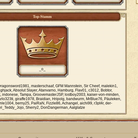
Top-Stamm
_o_
ragonsword1981, masterschaaf, GFM Mannstein, Sir Cheef, malekin1,
ighjack, Absolut Slayer, Atanvarno, Hamburg, Flav01, c3012, Bobtor,
ott, indonese, Tampa, GroovemasterJSP, lostboy2003, kaiser-von-minden,
arlo323ti, giraffe1978, Braidian, Hripolg, bandwurm, MrBlue76, Päuleken,
nle1004, berny25, PaiRaN, Fizzle86, Achangel, aichi99, r3pt4r, der-
el_Teddy_Jojo, Sherry2, DonDangerman, Aalglatze