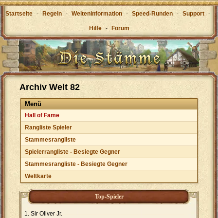
Startseite
-
Regeln
-
Welteninformation
-
Speed-Runden
-
Support
-
Hilfe
-
Forum
Archiv Welt 82
Menü
Hall of Fame
Rangliste Spieler
Stammesrangliste
Spielerrangliste - Besiegte Gegner
Stammesrangliste - Besiegte Gegner
Weltkarte
Top-Spieler
Sir Oliver Jr.