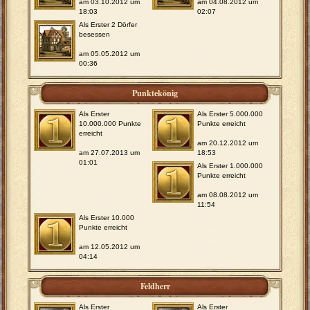
am 03.10.2012 um
am 04.08.2012 um
18:03
02:07
Als Erster 2 Dörfer
besessen
am 05.05.2012 um
00:36
Punktekönig
Als Erster
Als Erster 5.000.000
10.000.000 Punkte
Punkte erreicht
erreicht
am 20.12.2012 um
am 27.07.2013 um
18:53
01:01
Als Erster 1.000.000
Punkte erreicht
am 08.08.2012 um
11:54
Als Erster 10.000
Punkte erreicht
am 12.05.2012 um
04:14
Feldherr
Als Erster
Als Erster