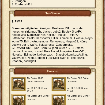
Perrigon
Ruebezahl31
Top-Stamm
F W F
Stammesmitglieder:
Perrigon, Ruebezahl31, moritz der
herrscher, sirlanger, The Jacket, buby2, Bootsy, SryAFK,
necropyles, MarcoUndNils, nolli00, -Ineluki-, Ritter Alf 1,
BitterMoon, CastorTransportor, Ultimus omnium., Exodia-, Reyis,
wurm 75, Edit by Anonymous, Runovergg, Nagato22, König
Ludwig der II, WaPa, Sojasprosse, Zandermotte,
GERMANENMC, jkab, Berni84, jöbu, Aileen12, JHStrass,
maurar, Imarzua, dr mad, Rote Ampel, timejoker, keule511,
Neresko, Evilmode II, Alien Lauch, Slapstickkomiker, Axtling,
VazeVultee, Niebur, obbm, Fürst Kelii, sven e., The Bl@ck
Phoenix, bash@all
Eroberer
Als Erster 1000
Als Erster 500 Dörfer
Dörfer besessen
besessen
am 09.07.2013 um
am 20.12.2012 um
17:45
01:04
Als Erster 250 Dörfer
Als Erster 100 Dörfer
besessen
besessen