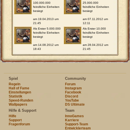
100.000.000
25.000.000
feindliche Einheiten
feindliche Einheiten
besiegt
besiegt
am 19.04.2013 um
am 07.11.2012 um
21:45
12:11
Als Erster 5.000.000
Als Erster 10.000
feindliche Einheiten
feindliche Einheiten
besiegt
besiegt
am 14.08.2012 um
am 28.04.2012 um
18:43
21:45
Spiel
Community
Regeln
Forum
Hall of Fame
Instagram
Einstellungen
Facebook
Statistik
Discord
Speed-Runden
YouTube
Wallpapers
DS Ultimate
Hilfe & Support
Team
Hilfe
InnoGames
Support
Karriere
Fragenforum
Support-Team
Entwicklerteam