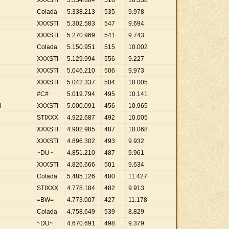
XXXSTI
5
.
354
.
884
518
10
.
338
Colada
5
.
338
.
213
535
9
.
978
XXXSTI
5
.
302
.
583
547
9
.
694
XXXSTI
5
.
270
.
969
541
9
.
743
Colada
5
.
150
.
951
515
10
.
002
XXXSTI
5
.
129
.
994
556
9
.
227
XXXSTI
5
.
046
.
210
506
9
.
973
XXXSTI
5
.
042
.
337
504
10
.
005
#C#
5
.
019
.
794
495
10
.
141
l
XXXSTI
5
.
000
.
091
456
10
.
965
STIXXX
4
.
922
.
687
492
10
.
005
XXXSTI
4
.
902
.
985
487
10
.
068
XXXSTI
4
.
896
.
302
493
9
.
932
~DU~
4
.
851
.
210
487
9
.
961
XXXSTI
4
.
826
.
666
501
9
.
634
Colada
5
.
485
.
126
480
11
.
427
STIXXX
4
.
778
.
184
482
9
.
913
=BW=
4
.
773
.
007
427
11
.
178
Colada
4
.
758
.
649
539
8
.
829
~DU~
4
.
670
.
691
498
9
.
379