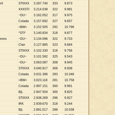
xX
STIXXX
3
.
287
.
740
333
9
.
873
XXXSTI
3
.
214
.
038
322
9
.
981
~DU~
3
.
162
.
052
317
9
.
975
Colada
3
.
157
.
692
327
9
.
657
=BW=
3
.
152
.
505
292
10
.
796
*STI*
3
.
140
.
834
318
9
.
877
bronx
~DU~
3
.
134
.
096
322
9
.
733
Clan
3
.
127
.
885
323
9
.
684
STIXXX
3
.
102
.
330
318
9
.
756
~DU~
3
.
101
.
592
325
9
.
543
~DU~
3
.
063
.
087
308
9
.
945
STIXXX
3
.
040
.
917
306
9
.
938
Colada
3
.
031
.
396
293
10
.
346
=BW=
3
.
023
.
118
281
10
.
758
Colada
2
.
997
.
151
300
9
.
991
B|L
2
.
947
.
504
300
9
.
825
STIXXX
2
.
938
.
269
296
9
.
927
IRK
2
.
939
.
670
318
9
.
244
B|L
2
.
891
.
017
288
10
.
038