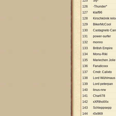
125
Sly-
126
-Thunder*
127
klaif96
128
Kirschkönik rel
129
BikerMcCool
130
Castagneto Car
131
power-surfer
132
monno
133
British Empire
134
Monu-Riki
135
Mariechen Jolie
136
Fanaticxxx
137
Cmdr. Calixto
138
Lord Wühlmaus
139
Lord peterpan
140
linus-nrw
141
Charli78
142
xXRthollXx
143
Schleppsepp
144
r0x969