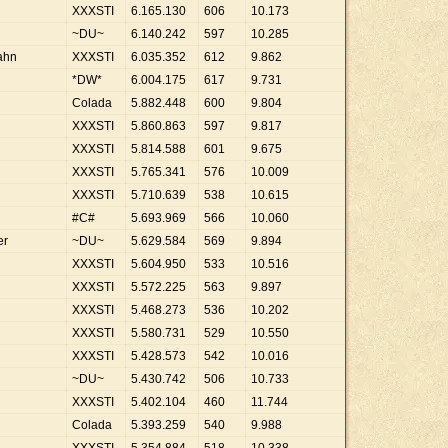
XXXSTI
6
.
165
.
130
606
10
.
173
~DU~
6
.
140
.
242
597
10
.
285
ahn
XXXSTI
6
.
035
.
352
612
9
.
862
*DW*
6
.
004
.
175
617
9
.
731
Colada
5
.
882
.
448
600
9
.
804
XXXSTI
5
.
860
.
863
597
9
.
817
XXXSTI
5
.
814
.
588
601
9
.
675
XXXSTI
5
.
765
.
341
576
10
.
009
XXXSTI
5
.
710
.
639
538
10
.
615
#C#
5
.
693
.
969
566
10
.
060
er
~DU~
5
.
629
.
584
569
9
.
894
XXXSTI
5
.
604
.
950
533
10
.
516
XXXSTI
5
.
572
.
225
563
9
.
897
XXXSTI
5
.
468
.
273
536
10
.
202
XXXSTI
5
.
580
.
731
529
10
.
550
XXXSTI
5
.
428
.
573
542
10
.
016
~DU~
5
.
430
.
742
506
10
.
733
XXXSTI
5
.
402
.
104
460
11
.
744
Colada
5
.
393
.
259
540
9
.
988