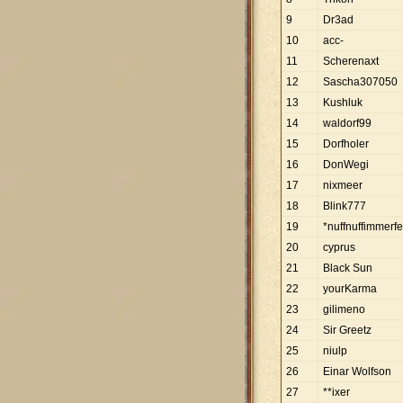
9
Dr3ad
10
acc-
11
Scherenaxt
12
Sascha307050
13
Kushluk
14
waldorf99
15
Dorfholer
16
DonWegi
17
nixmeer
18
Blink777
19
*nuffnuffimmerfe
20
cyprus
21
Black Sun
22
yourKarma
23
gilimeno
24
Sir Greetz
25
niulp
26
Einar Wolfson
27
**ixer