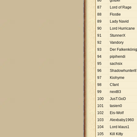
86
gotber
87
Lord of Rage
88
Flostie
89
Lady Navid
90
Lord Hurricane
91
StunnerX
92
Vandory
93
Der Falkenköni
94
pipihendi
95
sachsix
96
Shadowhunter8
97
Kiohyme
98
Cfant
99
next83
100
JusT.GoD
101
tasien0
102
Eis-Wolf
103
Alexbaby1960
104
Lord klaus1
105
Kill Kitty