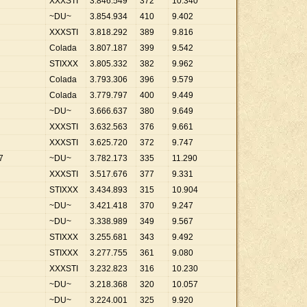
XXXSTI
3
.
846
.
549
372
10
.
340
~DU~
3
.
854
.
934
410
9
.
402
XXXSTI
3
.
818
.
292
389
9
.
816
Colada
3
.
807
.
187
399
9
.
542
STIXXX
3
.
805
.
332
382
9
.
962
Colada
3
.
793
.
306
396
9
.
579
Colada
3
.
779
.
797
400
9
.
449
g
~DU~
3
.
666
.
637
380
9
.
649
XXXSTI
3
.
632
.
563
376
9
.
661
XXXSTI
3
.
625
.
720
372
9
.
747
7
~DU~
3
.
782
.
173
335
11
.
290
XXXSTI
3
.
517
.
676
377
9
.
331
STIXXX
3
.
434
.
893
315
10
.
904
~DU~
3
.
421
.
418
370
9
.
247
~DU~
3
.
338
.
989
349
9
.
567
STIXXX
3
.
255
.
681
343
9
.
492
STIXXX
3
.
277
.
755
361
9
.
080
XXXSTI
3
.
232
.
823
316
10
.
230
~DU~
3
.
218
.
368
320
10
.
057
~DU~
3
.
224
.
001
325
9
.
920