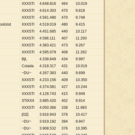
XXXSTI
4
.
648
.
816
464
10
.
019
XXXSTI
4
.
614
.
303
470
9
.
818
XXXSTI
4
.
581
.
490
470
9
.
748
olizist
XXXSTI
4
.
519
.
019
480
9
.
415
XXXSTI
4
.
451
.
685
440
10
.
117
XXXSTI
4
.
596
.
111
407
11
.
293
XXXSTI
4
.
383
.
421
473
9
.
267
XXXSTI
4
.
595
.
079
408
11
.
262
B|L
4
.
338
.
849
434
9
.
997
Colada
4
.
318
.
317
431
10
.
019
~DU~
4
.
267
.
383
440
9
.
699
XXXSTI
4
.
233
.
156
409
10
.
350
XXXSTI
4
.
374
.
081
427
10
.
244
XXXSTI
4
.
128
.
743
415
9
.
949
STIXXX
3
.
985
.
420
402
9
.
914
XXXSTI
4
.
050
.
366
338
11
.
983
[OZ]
3
.
916
.
943
376
10
.
417
~DU~
3
.
919
.
192
394
9
.
947
~DU~
3
.
908
.
532
376
10
.
395