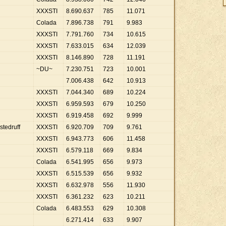
XXXSTI
8
.
690
.
637
785
11
.
071
Colada
7
.
896
.
738
791
9
.
983
XXXSTI
7
.
791
.
760
734
10
.
615
XXXSTI
7
.
633
.
015
634
12
.
039
XXXSTI
8
.
146
.
890
728
11
.
191
~DU~
7
.
230
.
751
723
10
.
001
7
.
006
.
438
642
10
.
913
XXXSTI
7
.
044
.
340
689
10
.
224
XXXSTI
6
.
959
.
593
679
10
.
250
XXXSTI
6
.
919
.
458
692
9
.
999
stedruff
XXXSTI
6
.
920
.
709
709
9
.
761
XXXSTI
6
.
943
.
773
606
11
.
458
XXXSTI
6
.
579
.
118
669
9
.
834
Colada
6
.
541
.
995
656
9
.
973
XXXSTI
6
.
515
.
539
656
9
.
932
XXXSTI
6
.
632
.
978
556
11
.
930
XXXSTI
6
.
361
.
232
623
10
.
211
Colada
6
.
483
.
553
629
10
.
308
6
.
271
.
414
633
9
.
907