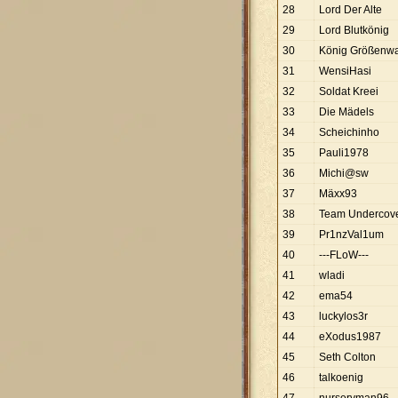
28
Lord Der Alte
29
Lord Blutkönig
30
König Größenw
31
WensiHasi
32
Soldat Kreei
33
Die Mädels
34
Scheichinho
35
Pauli1978
36
Michi@sw
37
Mäxx93
38
Team Undercov
39
Pr1nzVal1um
40
---FLoW---
41
wladi
42
ema54
43
luckylos3r
44
eXodus1987
45
Seth Colton
46
talkoenig