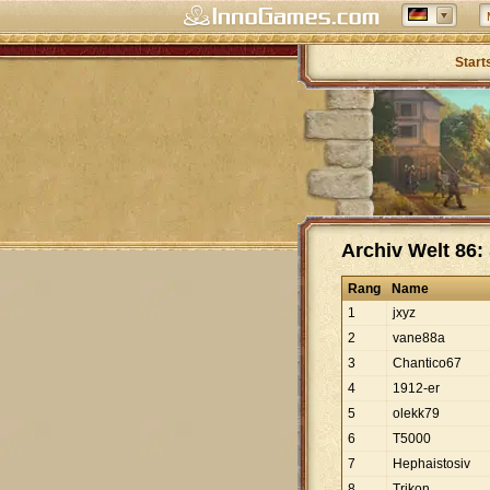
Start
Archiv Welt 86: 
Rang
Name
1
jxyz
2
vane88a
3
Chantico67
4
1912-er
5
olekk79
6
T5000
7
Hephaistosiv
8
Trikon