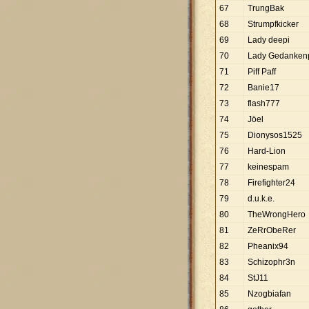
67
TrungBak
68
Strumpfkicker
69
Lady deepi
70
Lady Gedankenp
71
Piff Paff
72
Banie17
73
flash777
74
Jöel
75
Dionysos1525
76
Hard-Lion
77
keinespam
78
Firefighter24
79
d.u.k.e.
80
TheWrongHero
81
ZeRrObeRer
82
Pheanix94
83
Schizophr3n
84
StJ11
85
Nzogbiafan