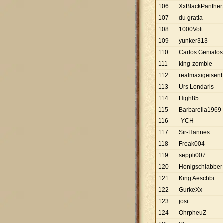
106
XxBlackPanther
107
du gratla
108
1000Volt
109
yunker313
110
Carlos Genialos
111
king-zombie
112
realmaxigeisen
113
Urs Londaris
114
High85
115
Barbarella1969
116
-YCH-
117
Sir-Hannes
118
Freak004
119
seppli007
120
Honigschlabber
121
King Aeschbi
122
GurkeXx
123
josi
124
OhrpheuZ