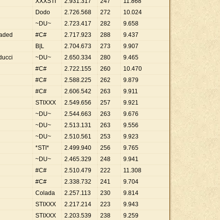
XXXSTI
2
.
931
.
317
247
11
.
868
Dodo
2
.
726
.
568
272
10
.
024
~DU~
2
.
723
.
417
282
9
.
658
oaded
#C#
2
.
717
.
923
288
9
.
437
B|L
2
.
704
.
673
273
9
.
907
ducci
~DU~
2
.
650
.
334
280
9
.
465
#C#
2
.
722
.
155
260
10
.
470
#C#
2
.
588
.
225
262
9
.
879
#C#
2
.
606
.
542
263
9
.
911
STIXXX
2
.
549
.
656
257
9
.
921
~DU~
2
.
544
.
663
263
9
.
676
~DU~
2
.
513
.
131
263
9
.
556
~DU~
2
.
510
.
561
253
9
.
923
*STI*
2
.
499
.
940
256
9
.
765
~DU~
2
.
465
.
329
248
9
.
941
#C#
2
.
510
.
479
222
11
.
308
#C#
2
.
338
.
732
241
9
.
704
Colada
2
.
257
.
113
230
9
.
814
STIXXX
2
.
217
.
214
223
9
.
943
STIXXX
2
.
203
.
539
238
9
.
259