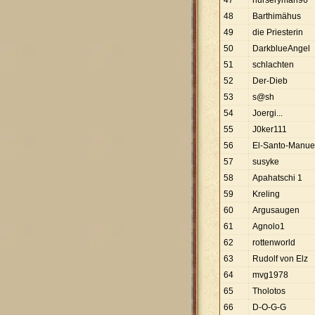
47
nurseryman96
48
Barthimähus
49
die Priesterin
50
DarkblueAngel
51
schlachten
52
Der-Dieb
53
s@sh
54
Joergi...
55
J0ker111
56
El-Santo-Manue
57
susyke
58
Apahatschi 1
59
Kreling
60
Argusaugen
61
Agnolo1
62
rottenworld
63
Rudolf von Elz
64
mvg1978
65
Tholotos
66
D-O-G-G