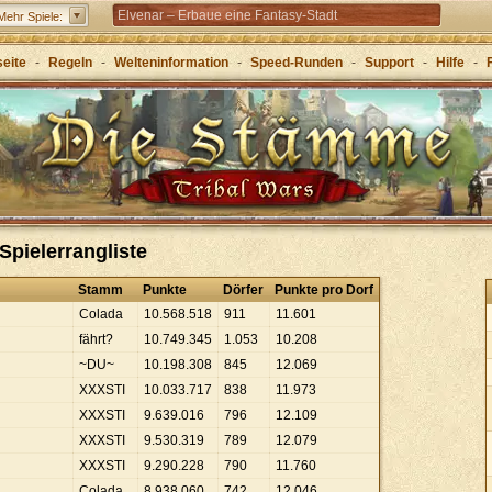
Elvenar – Erbaue eine Fantasy-Stadt
Mehr Spiele:
Forge of Empires – Mit Strategie durch die Zeitalter
seite
-
Regeln
-
Welteninformation
-
Speed-Runden
-
Support
-
Hilfe
-
Grepolis – Erbaue dein Reich im antiken
Griechenland
Spielerrangliste
Stamm
Punkte
Dörfer
Punkte pro Dorf
Colada
10
.
568
.
518
911
11
.
601
fährt?
10
.
749
.
345
1
.
053
10
.
208
~DU~
10
.
198
.
308
845
12
.
069
XXXSTI
10
.
033
.
717
838
11
.
973
XXXSTI
9
.
639
.
016
796
12
.
109
XXXSTI
9
.
530
.
319
789
12
.
079
XXXSTI
9
.
290
.
228
790
11
.
760
Colada
8
.
938
.
060
742
12
.
046