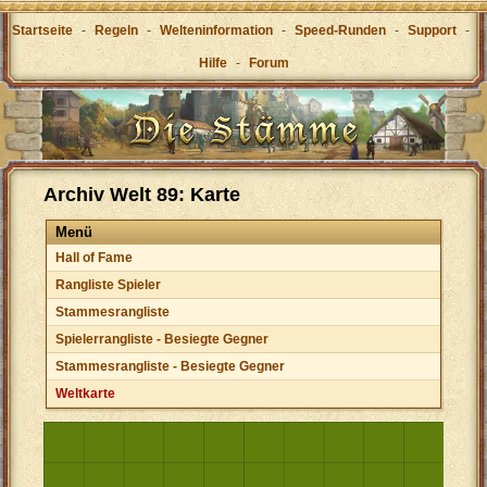
Startseite
-
Regeln
-
Welteninformation
-
Speed-Runden
-
Support
-
Hilfe
-
Forum
Archiv Welt 89: Karte
Menü
Hall of Fame
Rangliste Spieler
Stammesrangliste
Spielerrangliste - Besiegte Gegner
Stammesrangliste - Besiegte Gegner
Weltkarte