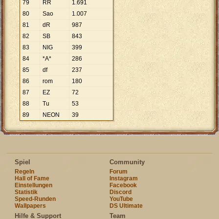
79
RR
1
.
691
80
Sao
1
.
007
81
dR
987
82
SB
843
83
NIG
399
84
*A*
286
85
df
237
86
rom
180
87
EZ
72
88
Tu
53
89
NEON
39
Spiel
Community
Regeln
Forum
Hall of Fame
Instagram
Einstellungen
Facebook
Statistik
Discord
Speed-Runden
YouTube
Wallpapers
DS Ultimate
Hilfe & Support
Team