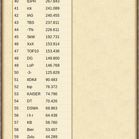
40
IDPR
267
.
843
41
ick
241
.
089
42
IAG
240
.
455
43
TBS
237
.
811
44
-TN-
226
.
611
45
SkW
192
.
731
46
XxX
153
.
914
47
TOP10
153
.
436
48
DG
149
.
800
49
LoP
146
.
769
50
-3-
125
.
829
51
#DK#
90
.
483
52
top
76
.
372
53
KAISER
74
.
796
54
DT
70
.
426
55
DSWA
69
.
963
56
i h r
64
.
438
57
KB
58
.
760
58
Bier
53
.
407
59
Zulu
44
.
289