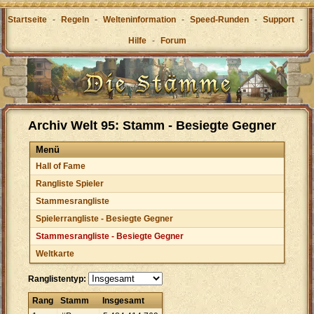
Startseite
-
Regeln
-
Welteninformation
-
Speed-Runden
-
Support
-
Hilfe
-
Forum
Archiv Welt 95: Stamm - Besiegte Gegner
Menü
Hall of Fame
Rangliste Spieler
Stammesrangliste
Spielerrangliste - Besiegte Gegner
Stammesrangliste - Besiegte Gegner
Weltkarte
Ranglistentyp:
Rang
Stamm
Insgesamt