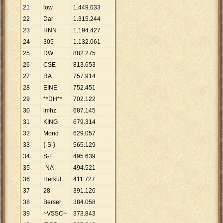
21
low
1
.
449
.
033
22
Dar
1
.
315
.
244
23
HNN
1
.
194
.
427
24
305
1
.
132
.
061
25
DW
882
.
275
26
CSE
813
.
653
27
RA
757
.
914
28
EINE
752
.
451
29
**DH**
702
.
122
30
imhz
687
.
145
31
KING
679
.
314
32
Mond
629
.
057
33
{-S-}
565
.
129
34
S-F
495
.
639
35
-NA-
494
.
521
36
Herkul
411
.
727
37
28
391
.
126
38
Berser
384
.
058
39
~VSSC~
373
.
843