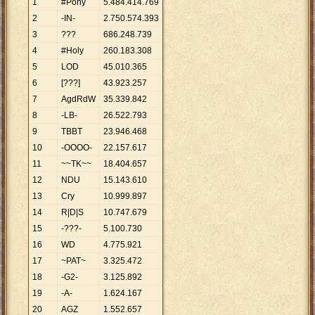
1
#Pony
5
.
484
.
414
.
769
2
-IN-
2
.
750
.
574
.
393
3
???
686
.
248
.
739
4
#Holy
260
.
183
.
308
5
LOD
45
.
010
.
365
6
[???]
43
.
923
.
257
7
AgdRdW
35
.
339
.
842
8
-LB-
26
.
522
.
793
9
TBBT
23
.
946
.
468
10
-OOOO-
22
.
157
.
617
11
~~TK~~
18
.
404
.
657
12
NDU
15
.
143
.
610
13
Cry
10
.
999
.
897
14
R|D|S
10
.
747
.
679
15
-???-
5
.
100
.
730
16
WD
4
.
775
.
921
17
~PAT~
3
.
325
.
472
18
-G2-
3
.
125
.
892
19
-A-
1
.
624
.
167
20
AGZ
1
.
552
.
657