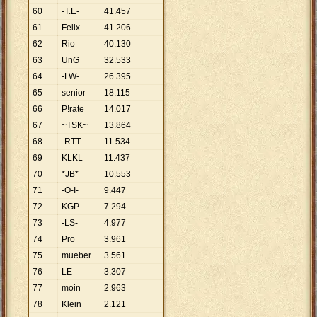
60
-T.E-
41
.
457
61
Felix
41
.
206
62
Rio
40
.
130
63
UnG
32
.
533
64
-LW-
26
.
395
65
senior
18
.
115
66
P!rate
14
.
017
67
~TSK~
13
.
864
68
-RTT-
11
.
534
69
KLKL
11
.
437
70
*JB*
10
.
553
71
-O-I-
9
.
447
72
KGP
7
.
294
73
-LS-
4
.
977
74
Pro
3
.
961
75
mueber
3
.
561
76
LE
3
.
307
77
moin
2
.
963
78
Klein
2
.
121