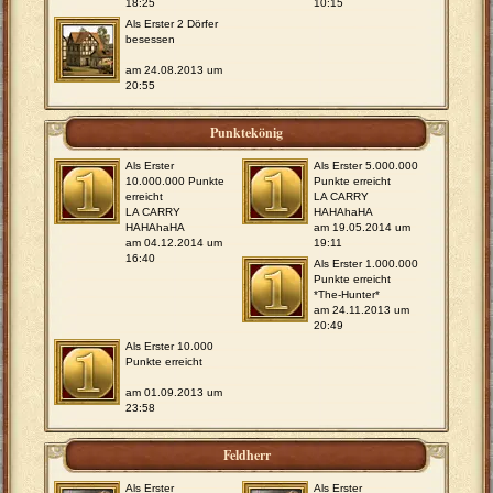
18:25
10:15
Als Erster 2 Dörfer
besessen
am 24.08.2013 um
20:55
Punktekönig
Als Erster
Als Erster 5.000.000
10.000.000 Punkte
Punkte erreicht
erreicht
LA CARRY
LA CARRY
HAHAhaHA
HAHAhaHA
am 19.05.2014 um
am 04.12.2014 um
19:11
16:40
Als Erster 1.000.000
Punkte erreicht
*The-Hunter*
am 24.11.2013 um
20:49
Als Erster 10.000
Punkte erreicht
am 01.09.2013 um
23:58
Feldherr
Als Erster
Als Erster