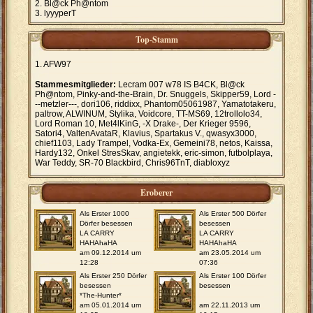
Bl@ck Ph@ntom
lyyyperT
Top-Stamm
AFW97
Stammesmitglieder:
Lecram 007 w78 IS B4CK, Bl@ck
Ph@ntom, Pinky-and-the-Brain, Dr. Snuggels, Skipper59, Lord -
--metzler---, dori106, riddixx, Phantom05061987, Yamatotakeru,
paltrow, ALWINUM, Stylika, Voidcore, TT-MS69, 12trollolo34,
Lord Roman 10, Met4lKinG, -X Drake-, Der Krieger 9596,
Satori4, ValtenAvataR, Klavius, Spartakus V., qwasyx3000,
chief1103, Lady Trampel, Vodka-Ex, Gemeini78, netos, Kaissa,
Hardy132, Onkel StresSkav, angietekk, eric-simon, futbolplaya,
War Teddy, SR-70 Blackbird, Chris96TnT, diabloxyz
Eroberer
Als Erster 1000
Als Erster 500 Dörfer
Dörfer besessen
besessen
LA CARRY
LA CARRY
HAHAhaHA
HAHAhaHA
am 09.12.2014 um
am 23.05.2014 um
12:28
07:36
Als Erster 250 Dörfer
Als Erster 100 Dörfer
besessen
besessen
*The-Hunter*
am 05.01.2014 um
am 22.11.2013 um