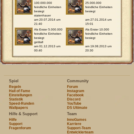
100.000.000
25.000.000
feindliche Einheiten
feindliche Einheiten
besiegt
besiegt
statenhauer
am 20.07.2014 um
am 27.01.2014 um
21:40
15:01
Als Erster 5.000.000
Als Erster 10.000
feindliche Einheiten
feindliche Einheiten
besiegt
besiegt
getitall
am 01.12.2013 um
am 19.08.2013 um
00:40
20:30
Spiel
Community
Regeln
Forum
Hall of Fame
Instagram
Einstellungen
Facebook
Statistik
Discord
Speed-Runden
YouTube
Wallpapers
DS Ultimate
Hilfe & Support
Team
Hilfe
InnoGames
Support
Karriere
Fragenforum
Support-Team
Entwicklerteam