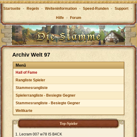
Startseite
-
Regeln
-
Welteninformation
-
Speed-Runden
-
Support
-
Hilfe
-
Forum
Archiv Welt 97
Menü
Hall of Fame
Rangliste Spieler
Stammesrangliste
Spielerrangliste - Besiegte Gegner
Stammesrangliste - Besiegte Gegner
Weltkarte
Top-Spieler
Lecram 007 w78 IS B4CK