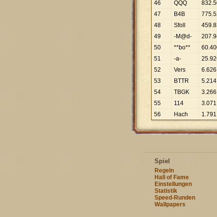
46
QQQ
832
.
5
47
B4B
775
.
5
48
Sfoll
459
.
8
49
-M@d-
207
.
9
50
**bo**
60
.
40
51
-a-
25
.
92
52
Vers
6
.
626
53
BTTR
5
.
214
54
TBGK
3
.
266
55
114
3
.
071
56
Hach
1
.
791
Spiel
Regeln
Hall of Fame
Einstellungen
Statistik
Speed-Runden
Wallpapers