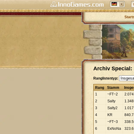
Start
Archiv Special
Ranglistentyp:
Rang
Stamm
Insg
1
~FT~2
2
.
074
2
Salty
1
.
348
3
Salty2
1
.
017
4
KR
840
.
7
5
~FT~3
338
.
5
6
ExNoNa
323
.
6