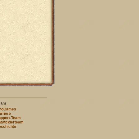
eam
nnoGames
rriere
pport-Team
twicklerteam
schichte