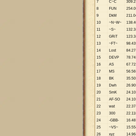
7
C~C
309
.
2
8
FUN
254
.
0
9
DkM
211
.
0
10
~N~W~
138
.
4
11
~S~
132
.
3
12
GRiT
123
.
3
13
~FT~
98
.
43
14
Lost
84
.
27
15
DEVP
78
.
74
16
AS
67
.
72
17
MS
56
.
56
18
BK
35
.
50
19
Dwh
26
.
90
20
SmK
24
.
10
21
AF-SO
24
.
10
22
wat
22
.
37
23
300
22
.
11
24
-GBB-
16
.
48
25
~VS~
15
.
55
26
xyz
14
.
96