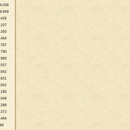
4
.
038
9
.
949
.
426
.
107
.
350
.
484
.
787
.
790
.
980
.
557
.
042
.
831
.
932
.
185
.
048
.
288
.
372
.
494
66