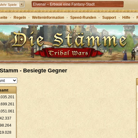
Elvenar – Erbaue eine Fantasy-Stadt
Mehr Spiele:
Forge of Empires – Mit Strategie durch die Zeitalter
seite
-
Regeln
-
Welteninformation
-
Speed-Runden
-
Support
-
Hilfe
-
Grepolis – Erbaue dein Reich im antiken
Griechenland
: Stamm - Besiegte Gegner
esamt
.
035
.
201
.
699
.
261
.
051
.
061
42
.
337
98
.
264
19
.
028