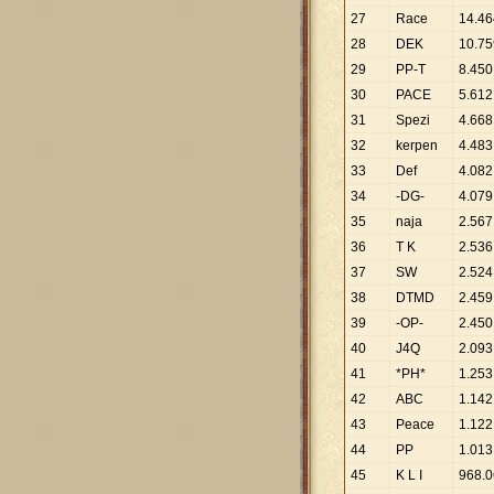
27
Race
14
.
46
28
DEK
10
.
75
29
PP-T
8
.
450
30
PACE
5
.
612
31
Spezi
4
.
668
32
kerpen
4
.
483
33
Def
4
.
082
34
-DG-
4
.
079
35
naja
2
.
567
36
T K
2
.
536
37
SW
2
.
524
38
DTMD
2
.
459
39
-OP-
2
.
450
40
J4Q
2
.
093
41
*PH*
1
.
253
42
ABC
1
.
142
43
Peace
1
.
122
44
PP
1
.
013
45
K L I
968
.
0