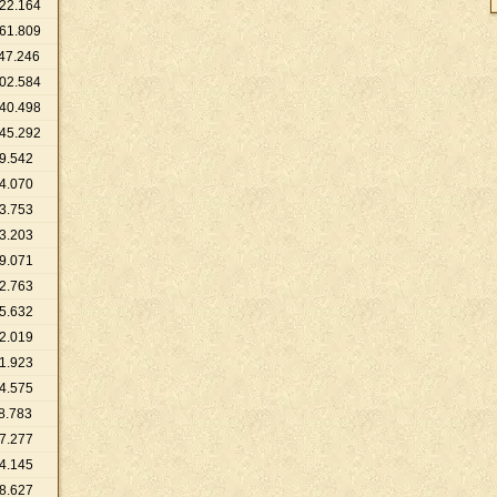
22
.
164
61
.
809
47
.
246
02
.
584
40
.
498
45
.
292
9
.
542
4
.
070
3
.
753
3
.
203
9
.
071
2
.
763
5
.
632
2
.
019
1
.
923
4
.
575
8
.
783
7
.
277
4
.
145
8
.
627