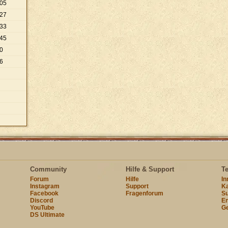
05
27
33
45
0
6
Community
Hilfe & Support
T
Forum
Hilfe
I
Instagram
Support
Ka
Facebook
Fragenforum
Su
Discord
En
YouTube
Ge
DS Ultimate