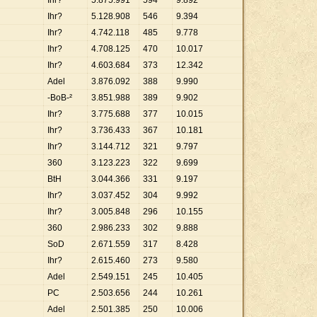
Ihr?
5
.
875
.
991
594
9
.
892
Ihr?
5
.
128
.
908
546
9
.
394
Ihr?
4
.
742
.
118
485
9
.
778
Ihr?
4
.
708
.
125
470
10
.
017
Ihr?
4
.
603
.
684
373
12
.
342
Adel
3
.
876
.
092
388
9
.
990
-BoB-²
3
.
851
.
988
389
9
.
902
Ihr?
3
.
775
.
688
377
10
.
015
Ihr?
3
.
736
.
433
367
10
.
181
Ihr?
3
.
144
.
712
321
9
.
797
360
3
.
123
.
223
322
9
.
699
BtH
3
.
044
.
366
331
9
.
197
Ihr?
3
.
037
.
452
304
9
.
992
Ihr?
3
.
005
.
848
296
10
.
155
360
2
.
986
.
233
302
9
.
888
SoD
2
.
671
.
559
317
8
.
428
Ihr?
2
.
615
.
460
273
9
.
580
Adel
2
.
549
.
151
245
10
.
405
PC
2
.
503
.
656
244
10
.
261
Adel
2
.
501
.
385
250
10
.
006