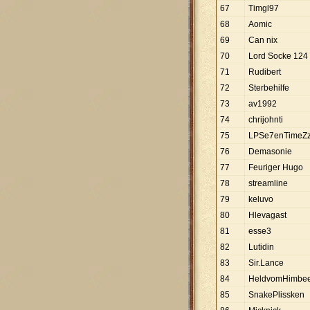
67
Timgl97
68
Aomic
69
Can nix
70
Lord Socke 124
71
Rudibert
72
Sterbehilfe
73
av1992
74
chrijohnti
75
LPSe7enTimeZ
76
Demasonie
77
Feuriger Hugo
78
streamline
79
keluvo
80
Hlevagast
81
esse3
82
Lutidin
83
Sir.Lance
84
HeldvomHimbee
85
SnakePlissken