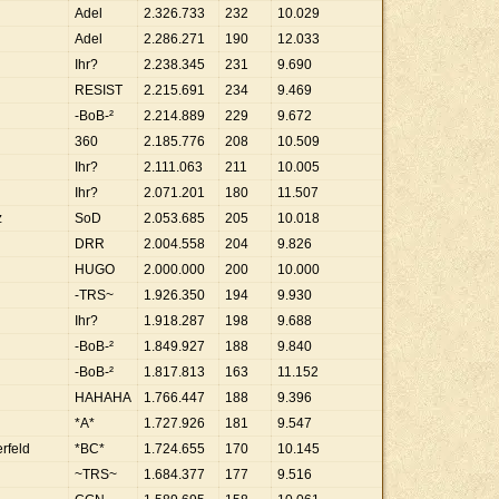
Adel
2
.
326
.
733
232
10
.
029
Adel
2
.
286
.
271
190
12
.
033
Ihr?
2
.
238
.
345
231
9
.
690
RESIST
2
.
215
.
691
234
9
.
469
-BoB-²
2
.
214
.
889
229
9
.
672
360
2
.
185
.
776
208
10
.
509
Ihr?
2
.
111
.
063
211
10
.
005
Ihr?
2
.
071
.
201
180
11
.
507
z
SoD
2
.
053
.
685
205
10
.
018
DRR
2
.
004
.
558
204
9
.
826
HUGO
2
.
000
.
000
200
10
.
000
-TRS~
1
.
926
.
350
194
9
.
930
Ihr?
1
.
918
.
287
198
9
.
688
-BoB-²
1
.
849
.
927
188
9
.
840
-BoB-²
1
.
817
.
813
163
11
.
152
HAHAHA
1
.
766
.
447
188
9
.
396
*A*
1
.
727
.
926
181
9
.
547
rfeld
*BC*
1
.
724
.
655
170
10
.
145
~TRS~
1
.
684
.
377
177
9
.
516