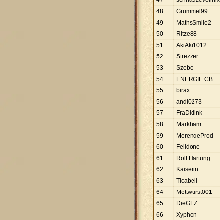
47
schnauzevollnix
48
Grummel99
49
MathsSmile2
50
Ritze88
51
AkiAki1012
52
Strezzer
53
Szebo
54
ENERGIE CB
55
birax
56
andi0273
57
FraDidink
58
Markham
59
MerengeProd
60
Felldone
61
Rolf Hartung
62
Kaiserin
63
Ticabell
64
Mettwurst001
65
DieGEZ
66
Xyphon