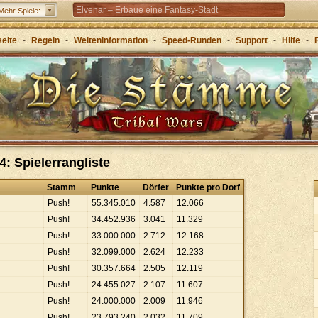
Elvenar – Erbaue eine Fantasy-Stadt
Mehr Spiele:
Forge of Empires – Mit Strategie durch die Zeitalter
seite
-
Regeln
-
Welteninformation
-
Speed-Runden
-
Support
-
Hilfe
-
Grepolis – Erbaue dein Reich im antiken
Griechenland
4: Spielerrangliste
Stamm
Punkte
Dörfer
Punkte pro Dorf
Push!
55
.
345
.
010
4
.
587
12
.
066
Push!
34
.
452
.
936
3
.
041
11
.
329
Push!
33
.
000
.
000
2
.
712
12
.
168
Push!
32
.
099
.
000
2
.
624
12
.
233
Push!
30
.
357
.
664
2
.
505
12
.
119
Push!
24
.
455
.
027
2
.
107
11
.
607
Push!
24
.
000
.
000
2
.
009
11
.
946
Push!
23
.
793
.
240
2
.
032
11
.
709