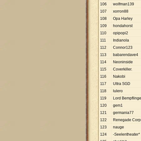
106
wolfman139
107
xorron88
108
Opa Harley
109
hondahorst
110
opipopi2
111
Indianola
112
Connor123
113
babarendave4
114
Neoninside
115
Coverkiller.
116
Nakobi
117
Ultra SGD
118
lulero
119
Lord Bempfling
120
gem1
121
germania77
122
Renegade Corp
123
nauge
124
-Seelentheater*