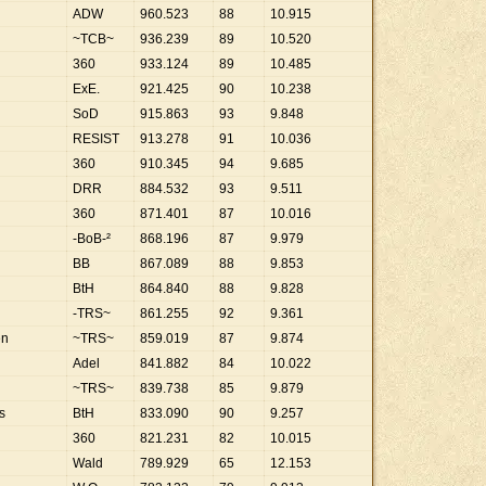
ADW
960
.
523
88
10
.
915
~TCB~
936
.
239
89
10
.
520
360
933
.
124
89
10
.
485
ExE.
921
.
425
90
10
.
238
SoD
915
.
863
93
9
.
848
RESIST
913
.
278
91
10
.
036
360
910
.
345
94
9
.
685
DRR
884
.
532
93
9
.
511
360
871
.
401
87
10
.
016
-BoB-²
868
.
196
87
9
.
979
BB
867
.
089
88
9
.
853
BtH
864
.
840
88
9
.
828
-TRS~
861
.
255
92
9
.
361
en
~TRS~
859
.
019
87
9
.
874
Adel
841
.
882
84
10
.
022
~TRS~
839
.
738
85
9
.
879
s
BtH
833
.
090
90
9
.
257
360
821
.
231
82
10
.
015
Wald
789
.
929
65
12
.
153