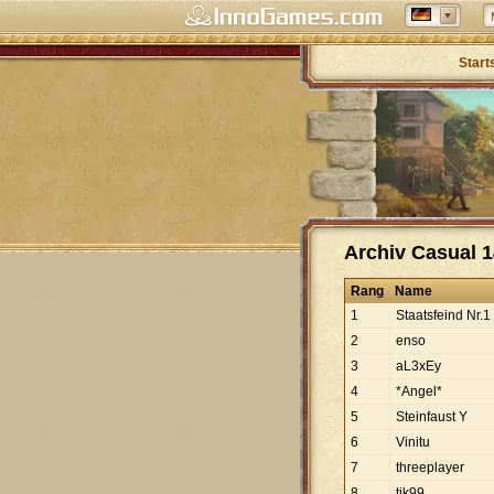
Start
Archiv Casual 1
Rang
Name
1
Staatsfeind Nr.1
2
enso
3
aL3xEy
4
*Angel*
5
Steinfaust Y
6
Vinitu
7
threeplayer
8
tik99