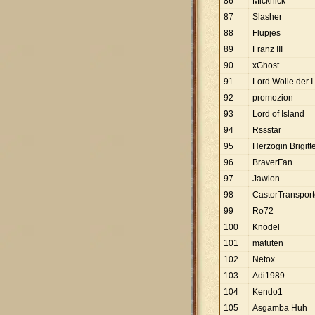
86
Micknick
87
Slasher
88
Flupjes
89
Franz III
90
xGhost
91
Lord Wolle der I.
92
promozion
93
Lord of Island
94
Rssstar
95
Herzogin Brigitt
96
BraverFan
97
Jawion
98
CastorTransport
99
Ro72
100
Knödel
101
matuten
102
Netox
103
Adi1989
104
Kendo1
105
Asgamba Huh