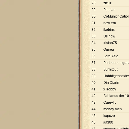
28
zizuz
29
Pippiar
30
CoMunichCatio
31
new era
32
ikebins
33
Ullinow
34
tristan75
35
Quirea
36
Lord Yalo
37
Pusher non grat
38
Burnitout
39
Hobbitgehackte
40
Din Djarin
41
xTrobby
42
Fabianus der 10
43
Caprylic
44
money men
45
kapuzo
46
jut300