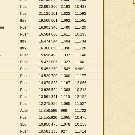
Push!
22
.
891
.
360
2
.
193
10
.
438
Push!
21
.
121
.
101
1
.
822
11
.
592
Ihr?
19
.
560
.
601
1
.
692
11
.
561
age
Push!
16
.
901
.
346
1
.
480
11
.
420
Push!
16
.
584
.
660
1
.
611
10
.
295
Ihr?
16
.
474
.
544
1
.
404
11
.
734
Ihr?
16
.
360
.
658
1
.
396
11
.
720
S
Push!
15
.
696
.
493
1
.
337
11
.
740
Push!
15
.
473
.
806
1
.
327
11
.
661
Push!
15
.
453
.
379
1
.
547
9
.
989
Push!
14
.
529
.
780
1
.
300
11
.
177
Push!
14
.
079
.
823
1
.
167
12
.
065
Push!
13
.
926
.
524
1
.
363
10
.
218
Push!
13
.
561
.
341
1
.
116
12
.
152
Push!
12
.
275
.
856
1
.
065
11
.
527
Adel
11
.
358
.
566
969
11
.
722
Push!
11
.
155
.
926
1
.
065
10
.
475
360
10
.
950
.
475
1
.
078
10
.
158
Push!
10
.
581
.
138
927
11
.
414