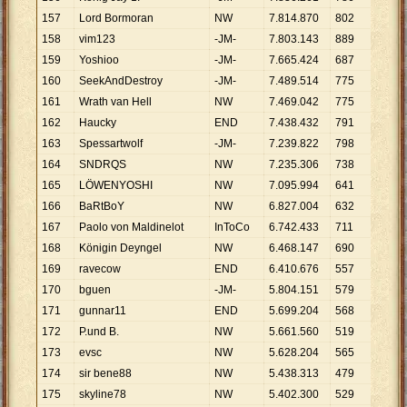
157
Lord Bormoran
NW
7
.
814
.
870
802
9
.
744
158
vim123
-JM-
7
.
803
.
143
889
8
.
777
159
Yoshioo
-JM-
7
.
665
.
424
687
11
.
15
160
SeekAndDestroy
-JM-
7
.
489
.
514
775
9
.
664
161
Wrath van Hell
NW
7
.
469
.
042
775
9
.
637
162
Haucky
END
7
.
438
.
432
791
9
.
404
163
Spessartwolf
-JM-
7
.
239
.
822
798
9
.
072
164
SNDRQS
NW
7
.
235
.
306
738
9
.
804
165
LÖWENYOSHI
NW
7
.
095
.
994
641
11
.
07
166
BaRtBoY
NW
6
.
827
.
004
632
10
.
80
167
Paolo von Maldinelot
InToCo
6
.
742
.
433
711
9
.
483
168
Königin Deyngel
NW
6
.
468
.
147
690
9
.
374
169
ravecow
END
6
.
410
.
676
557
11
.
50
170
bguen
-JM-
5
.
804
.
151
579
10
.
02
171
gunnar11
END
5
.
699
.
204
568
10
.
03
172
P.und B.
NW
5
.
661
.
560
519
10
.
90
173
evsc
NW
5
.
628
.
204
565
9
.
961
174
sir bene88
NW
5
.
438
.
313
479
11
.
35
175
skyline78
NW
5
.
402
.
300
529
10
.
21