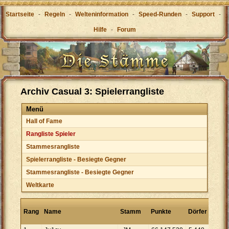
Startseite
-
Regeln
-
Welteninformation
-
Speed-Runden
-
Support
-
Hilfe
-
Forum
Archiv Casual 3: Spielerrangliste
Menü
Hall of Fame
Rangliste Spieler
Stammesrangliste
Spielerrangliste - Besiegte Gegner
Stammesrangliste - Besiegte Gegner
Weltkarte
Punk
Rang
Name
Stamm
Punkte
Dörfer
pro
Dorf