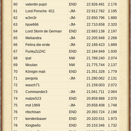
60
valentin pujol
END
22
.
926
.
491
2
.
176
10
.
53
61
Lord Porsche -911
-JM-
22
.
912
.
782
2
.
195
10
.
43
62
w3rn3r
-JM-
22
.
850
.
796
1
.
880
12
.
15
63
hjoe666
-JM-
22
.
710
.
658
2
.
320
9
.
789
64
Lord Storm de German
END
22
.
683
.
138
2
.
197
10
.
32
65
Meliandra
-JM-
22
.
205
.
948
2
.
268
9
.
791
66
Felina die erste
-JM-
22
.
189
.
423
1
.
889
11
.
74
67
FunkyZzZAC
END
22
.
184
.
949
1
.
930
11
.
49
68
ipal
NW
21
.
789
.
240
2
.
074
10
.
50
69
Moulan
NW
21
.
775
.
744
2
.
137
10
.
19
70
Königin mali
END
21
.
351
.
328
1
.
779
12
.
00
71
pergola
-JM-
21
.
280
.
062
2
.
131
9
.
986
72
wasch71
21
.
159
.
003
2
.
072
10
.
21
73
Commander3
-JM-
21
.
041
.
711
2
.
064
10
.
19
74
matze523
END
20
.
859
.
988
2
.
070
10
.
07
75
mst 1969
-JM-
20
.
658
.
408
1
.
748
11
.
81
76
ritschisan
END
20
.
393
.
724
2
.
198
9
.
278
77
kerstenbauer
END
20
.
320
.
531
1
.
973
10
.
29
78
Kingbello
END
20
.
153
.
346
1
.
732
11
.
63