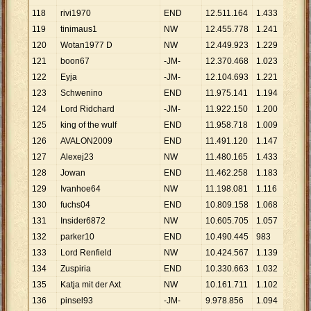
118
rivi1970
END
12
.
511
.
164
1
.
433
8
.
731
119
tinimaus1
NW
12
.
455
.
778
1
.
241
10
.
03
120
Wotan1977 D
NW
12
.
449
.
923
1
.
229
10
.
13
121
boon67
-JM-
12
.
370
.
468
1
.
023
12
.
09
122
Eyja
-JM-
12
.
104
.
693
1
.
221
9
.
914
123
Schwenino
END
11
.
975
.
141
1
.
194
10
.
02
124
Lord Ridchard
-JM-
11
.
922
.
150
1
.
200
9
.
935
125
king of the wulf
END
11
.
958
.
718
1
.
009
11
.
85
126
AVALON2009
END
11
.
491
.
120
1
.
147
10
.
01
127
Alexej23
NW
11
.
480
.
165
1
.
433
8
.
011
128
Jowan
END
11
.
462
.
258
1
.
183
9
.
689
129
Ivanhoe64
NW
11
.
198
.
081
1
.
116
10
.
03
130
fuchs04
END
10
.
809
.
158
1
.
068
10
.
12
131
Insider6872
NW
10
.
605
.
705
1
.
057
10
.
03
132
parker10
END
10
.
490
.
445
983
10
.
67
133
Lord Renfield
NW
10
.
424
.
567
1
.
139
9
.
152
134
Zuspiria
END
10
.
330
.
663
1
.
032
10
.
01
135
Katja mit der Axt
NW
10
.
161
.
711
1
.
102
9
.
221
136
pinsel93
-JM-
9
.
978
.
856
1
.
094
9
.
121