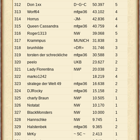
312
Don 1xx
D~G~C
50
.
397
5
10
.
07
313
Worf64
mfgw36
43
.
102
4
10
.
77
314
Horrus
-JM-
42
.
836
4
10
.
70
315
Queen Cassandra
mfgw36
40
.
759
4
10
.
19
316
Roger1313
NW
39
.
068
5
7
.
814
317
Krammpus
MUNICH
31
.
838
3
10
.
61
318
brunhilde
=DR=
31
.
746
3
10
.
58
319
torsten der schreckliche
mfgw36
30
.
588
3
10
.
19
320
peelo
UKB
23
.
627
2
11
.
81
321
Lady Florentina
NW²
20
.
038
2
10
.
01
322
marko1242
18
.
219
4
4
.
555
323
stratege der Welt 49
mfgw36
16
.
638
2
8
.
319
324
DJRocky
mfgw36
15
.
158
2
7
.
579
325
charly Braun
NW²
10
.
505
1
10
.
50
326
Notatat
NW
10
.
170
1
10
.
17
327
BlackMonsters
NW
10
.
000
1
10
.
00
328
Hannschke
NW
9
.
745
1
9
.
745
329
Halstenbek
mfgw36
9
.
365
2
4
.
683
330
MrKy
~ SC ~
2
.
413
1
2
.
413