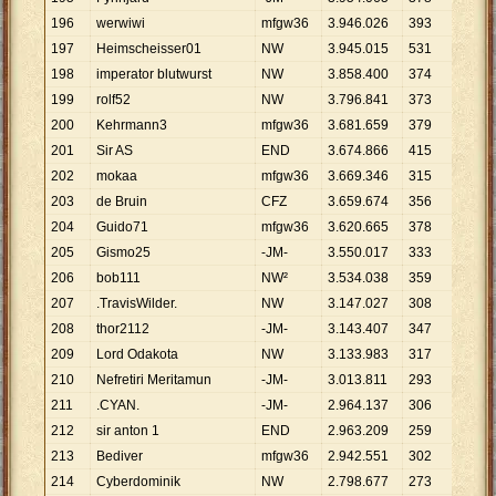
196
werwiwi
mfgw36
3
.
946
.
026
393
10
.
04
197
Heimscheisser01
NW
3
.
945
.
015
531
7
.
429
198
imperator blutwurst
NW
3
.
858
.
400
374
10
.
31
199
rolf52
NW
3
.
796
.
841
373
10
.
17
200
Kehrmann3
mfgw36
3
.
681
.
659
379
9
.
714
201
Sir AS
END
3
.
674
.
866
415
8
.
855
202
mokaa
mfgw36
3
.
669
.
346
315
11
.
64
203
de Bruin
CFZ
3
.
659
.
674
356
10
.
28
204
Guido71
mfgw36
3
.
620
.
665
378
9
.
578
205
Gismo25
-JM-
3
.
550
.
017
333
10
.
66
206
bob111
NW²
3
.
534
.
038
359
9
.
844
207
.TravisWilder.
NW
3
.
147
.
027
308
10
.
21
208
thor2112
-JM-
3
.
143
.
407
347
9
.
059
209
Lord Odakota
NW
3
.
133
.
983
317
9
.
886
210
Nefretiri Meritamun
-JM-
3
.
013
.
811
293
10
.
28
211
.CYAN.
-JM-
2
.
964
.
137
306
9
.
687
212
sir anton 1
END
2
.
963
.
209
259
11
.
44
213
Bediver
mfgw36
2
.
942
.
551
302
9
.
744
214
Cyberdominik
NW
2
.
798
.
677
273
10
.
25