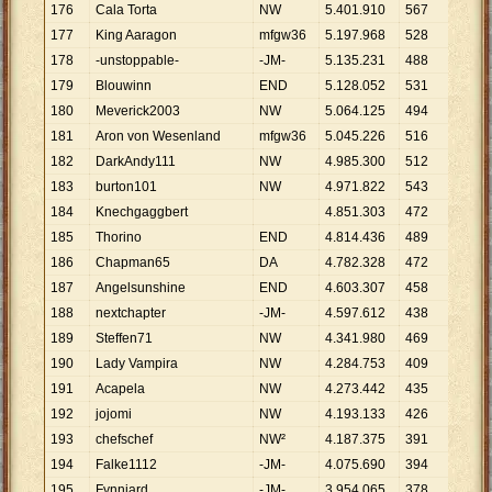
176
Cala Torta
NW
5
.
401
.
910
567
9
.
527
177
King Aaragon
mfgw36
5
.
197
.
968
528
9
.
845
178
-unstoppable-
-JM-
5
.
135
.
231
488
10
.
52
179
Blouwinn
END
5
.
128
.
052
531
9
.
657
180
Meverick2003
NW
5
.
064
.
125
494
10
.
25
181
Aron von Wesenland
mfgw36
5
.
045
.
226
516
9
.
778
182
DarkAndy111
NW
4
.
985
.
300
512
9
.
737
183
burton101
NW
4
.
971
.
822
543
9
.
156
184
Knechgaggbert
4
.
851
.
303
472
10
.
27
185
Thorino
END
4
.
814
.
436
489
9
.
845
186
Chapman65
DA
4
.
782
.
328
472
10
.
13
187
Angelsunshine
END
4
.
603
.
307
458
10
.
05
188
nextchapter
-JM-
4
.
597
.
612
438
10
.
49
189
Steffen71
NW
4
.
341
.
980
469
9
.
258
190
Lady Vampira
NW
4
.
284
.
753
409
10
.
47
191
Acapela
NW
4
.
273
.
442
435
9
.
824
192
jojomi
NW
4
.
193
.
133
426
9
.
843
193
chefschef
NW²
4
.
187
.
375
391
10
.
70
194
Falke1112
-JM-
4
.
075
.
690
394
10
.
34
195
Fynnjard
-JM-
3
.
954
.
065
378
10
.
46