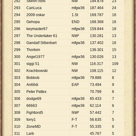
292
SMART666
NW
194
.
878
23
8
.
473
293
CanLuca
mfgw36
187
.
464
24
7
.
811
294
2009 oskar
1.St
169
.
787
16
10
.
61
295
Gehopa
END
168
.
368
16
10
.
52
296
keymaster67
mfgw36
159
.
844
18
8
.
880
297
The Undertaker 61
NW²
130
.
281
13
10
.
02
298
Gandalf Silberbart
mfgw36
137
.
402
16
8
.
588
299
Thortom
136
.
301
15
9
.
087
300
Angel1977
mfgw36
130
.
026
13
10
.
00
301
siggi 51
NW
116
.
317
109
1
.
067
302
Krachbowski
NW
108
.
115
12
9
.
010
303
Bobbob
mfgw36
79
.
888
8
9
.
986
304
An66di
EAP
73
.
494
9
8
.
166
305
Peter Pattex
70
.
799
6
11
.
80
306
dodge69
mfgw36
65
.
433
7
9
.
348
307
66663
mfgw36
62
.
114
6
10
.
35
308
Fightlord5
NW²
57
.
442
7
8
.
206
309
forry1
F-T
56
.
635
5
11
.
32
310
ZoneMD
F-T
55
.
335
6
9
.
223
311
Larb
45
.
767
5
9
.
153