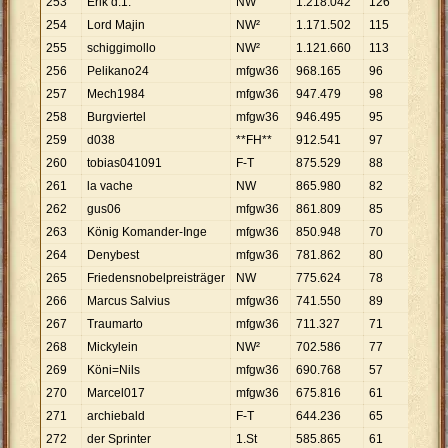
253
Erik d.1.
NW
1
.
218
.
042
126
9
.
667
254
Lord Majin
NW²
1
.
171
.
502
115
10
.
18
255
schiggimollo
NW²
1
.
121
.
660
113
9
.
926
256
Pelikano24
mfgw36
968
.
165
96
10
.
08
257
Mech1984
mfgw36
947
.
479
98
9
.
668
258
Burgviertel
mfgw36
946
.
495
95
9
.
963
259
d038
**FH**
912
.
541
97
9
.
408
260
tobias041091
F-T
875
.
529
88
9
.
949
261
la vache
NW
865
.
980
82
10
.
56
262
gus06
mfgw36
861
.
809
85
10
.
13
263
König Komander-Inge
mfgw36
850
.
948
70
12
.
15
264
Denybest
mfgw36
781
.
862
80
9
.
773
265
Friedensnobelpreisträger
NW
775
.
624
78
9
.
944
266
Marcus Salvius
mfgw36
741
.
550
89
8
.
332
267
Traumarto
mfgw36
711
.
327
71
10
.
01
268
Mickylein
NW²
702
.
586
77
9
.
124
269
Köni=Nils
mfgw36
690
.
768
57
12
.
11
270
Marcel017
mfgw36
675
.
816
61
11
.
07
271
archiebald
F-T
644
.
236
65
9
.
911
272
der Sprinter
1.St
585
.
865
61
9
.
604