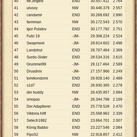
40
Mr.Jingels
END
30
.
557
.
411
2
.
764
11
.
05
41
ulusoy
NW
30
.
446
.
379
2
.
557
11
.
90
42
candamir
END
30
.
268
.
692
2
.
890
10
.
47
43
farmman
NW
30
.
172
.
543
2
.
570
11
.
74
44
Igor Pulatov
END
30
.
177
.
792
2
.
751
10
.
97
45
Futzi 18
-JM-
29
.
308
.
224
2
.
524
11
.
61
46
Swapmeet
-JM-
28
.
814
.
602
2
.
498
11
.
53
47
Landshut
END
28
.
707
.
464
2
.
369
12
.
11
48
Surdo-Sister
END
28
.
534
.
316
2
.
615
10
.
91
49
Grummel99
-JM-
28
.
117
.
464
2
.
589
10
.
86
50
Druadnix
-JM-
27
.
157
.
966
2
.
249
12
.
07
51
tomikondomi
END
26
.
928
.
140
2
.
489
10
.
81
52
s1d7
END
26
.
930
.
365
2
.
278
11
.
82
53
der buddy
NW
26
.
435
.
957
2
.
684
9
.
849
54
smopas
-JM-
26
.
344
.
798
2
.
169
12
.
14
55
Der Adaptierer
END
25
.
778
.
528
2
.
470
10
.
43
56
Viktoria hilft
END
25
.
568
.
962
2
.
339
10
.
93
57
Setech1982
END
23
.
664
.
701
2
.
007
11
.
79
58
König Babbo
END
23
.
227
.
546
2
.
084
11
.
14
59
Fipo52
NW
22
.
918
.
857
2
.
412
9
.
502