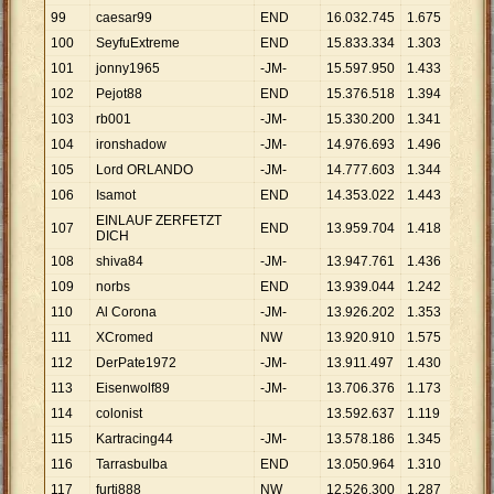
99
caesar99
END
16
.
032
.
745
1
.
675
9
.
572
100
SeyfuExtreme
END
15
.
833
.
334
1
.
303
12
.
15
101
jonny1965
-JM-
15
.
597
.
950
1
.
433
10
.
88
102
Pejot88
END
15
.
376
.
518
1
.
394
11
.
03
103
rb001
-JM-
15
.
330
.
200
1
.
341
11
.
43
104
ironshadow
-JM-
14
.
976
.
693
1
.
496
10
.
01
105
Lord ORLANDO
-JM-
14
.
777
.
603
1
.
344
10
.
99
106
Isamot
END
14
.
353
.
022
1
.
443
9
.
947
EINLAUF ZERFETZT
107
END
13
.
959
.
704
1
.
418
9
.
845
DICH
108
shiva84
-JM-
13
.
947
.
761
1
.
436
9
.
713
109
norbs
END
13
.
939
.
044
1
.
242
11
.
22
110
Al Corona
-JM-
13
.
926
.
202
1
.
353
10
.
29
111
XCromed
NW
13
.
920
.
910
1
.
575
8
.
839
112
DerPate1972
-JM-
13
.
911
.
497
1
.
430
9
.
728
113
Eisenwolf89
-JM-
13
.
706
.
376
1
.
173
11
.
68
114
colonist
13
.
592
.
637
1
.
119
12
.
14
115
Kartracing44
-JM-
13
.
578
.
186
1
.
345
10
.
09
116
Tarrasbulba
END
13
.
050
.
964
1
.
310
9
.
963
117
furti888
NW
12
.
526
.
300
1
.
287
9
.
733