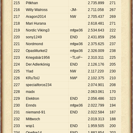
215
Pitkhan
2
.
735
.
899
271
10
.
09
216
Willy Walross
-JM-
2
.
711
.
058
267
10
.
15
217
Aragon2014
NW
2
.
705
.
437
269
10
.
05
218
Mari Hurana
2
.
618
.
481
271
9
.
662
219
Nordic Viking3
mfgw36
2
.
534
.
643
222
11
.
41
220
sony1249
END
2
.
431
.
859
256
9
.
499
221
Nordmond
mfgw36
2
.
375
.
625
237
10
.
02
222
OpasMurkel2
mfgw36
2
.
326
.
009
238
9
.
773
223
Kriegsbär1956
~TLoF~
2
.
310
.
311
225
10
.
26
224
Der Adlerkönig
END
2
.
126
.
176
205
10
.
37
225
Ylad
NW
2
.
117
.
220
230
9
.
205
226
KRuToIJ
NW²
2
.
102
.
375
210
10
.
01
227
specialforce234
2
.
074
.
901
208
9
.
975
228
madx
2
.
063
.
061
170
12
.
13
229
Elektron
END
2
.
056
.
486
323
6
.
367
230
Ennds
mfgw36
2
.
022
.
799
194
10
.
42
231
niemand-91
END
2
.
022
.
584
187
10
.
81
232
Mittwoch
2
.
019
.
313
188
10
.
74
233
wsp1
END
1
.
959
.
505
200
9
.
798
234
Onefire14
END
1
.
882
.
854
203
9
.
275