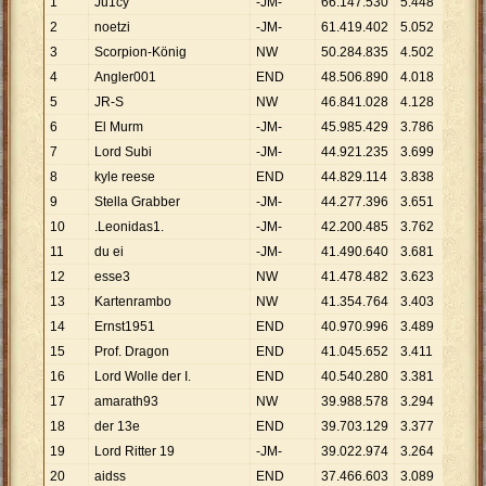
1
Ju1cy
-JM-
66
.
147
.
530
5
.
448
12
.
14
2
noetzi
-JM-
61
.
419
.
402
5
.
052
12
.
15
3
Scorpion-König
NW
50
.
284
.
835
4
.
502
11
.
16
4
Angler001
END
48
.
506
.
890
4
.
018
12
.
07
5
JR-S
NW
46
.
841
.
028
4
.
128
11
.
34
6
El Murm
-JM-
45
.
985
.
429
3
.
786
12
.
14
7
Lord Subi
-JM-
44
.
921
.
235
3
.
699
12
.
14
8
kyle reese
END
44
.
829
.
114
3
.
838
11
.
68
9
Stella Grabber
-JM-
44
.
277
.
396
3
.
651
12
.
12
10
.Leonidas1.
-JM-
42
.
200
.
485
3
.
762
11
.
21
11
du ei
-JM-
41
.
490
.
640
3
.
681
11
.
27
12
esse3
NW
41
.
478
.
482
3
.
623
11
.
44
13
Kartenrambo
NW
41
.
354
.
764
3
.
403
12
.
15
14
Ernst1951
END
40
.
970
.
996
3
.
489
11
.
74
15
Prof. Dragon
END
41
.
045
.
652
3
.
411
12
.
03
16
Lord Wolle der I.
END
40
.
540
.
280
3
.
381
11
.
99
17
amarath93
NW
39
.
988
.
578
3
.
294
12
.
14
18
der 13e
END
39
.
703
.
129
3
.
377
11
.
75
19
Lord Ritter 19
-JM-
39
.
022
.
974
3
.
264
11
.
95
20
aidss
END
37
.
466
.
603
3
.
089
12
.
12