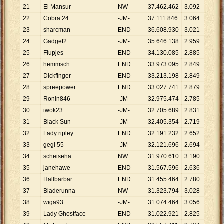
21
El Mansur
NW
37
.
462
.
462
3
.
092
12
.
11
22
Cobra 24
-JM-
37
.
111
.
846
3
.
064
12
.
11
23
sharcman
END
36
.
608
.
930
3
.
021
12
.
11
24
Gadget2
-JM-
35
.
646
.
138
2
.
959
12
.
04
25
Flupjes
END
34
.
130
.
085
2
.
885
11
.
83
26
hemmsch
END
33
.
973
.
095
2
.
849
11
.
92
27
Dickfinger
END
33
.
213
.
198
2
.
849
11
.
65
28
spreepower
END
33
.
027
.
741
2
.
879
11
.
47
29
Ronin846
-JM-
32
.
975
.
474
2
.
785
11
.
84
30
iwok23
-JM-
32
.
705
.
689
2
.
831
11
.
55
31
Black Sun
-JM-
32
.
405
.
354
2
.
719
11
.
91
32
Lady ripley
END
32
.
191
.
232
2
.
652
12
.
13
33
gegi 55
-JM-
32
.
121
.
696
2
.
694
11
.
92
34
scheiseha
NW
31
.
970
.
610
3
.
190
10
.
02
35
janehawe
END
31
.
567
.
596
2
.
636
11
.
97
36
Hallbarbar
END
31
.
455
.
464
2
.
780
11
.
31
37
Bladerunna
NW
31
.
323
.
794
3
.
028
10
.
34
38
wiga93
-JM-
31
.
074
.
464
3
.
056
10
.
16
39
Lady Ghostface
END
31
.
022
.
921
2
.
825
10
.
98