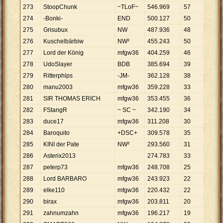
273
StoopChunk
~TLoF~
546
.
969
57
9
.
596
274
-Bonki-
END
500
.
127
50
10
.
00
275
Grisubux
NW
487
.
936
48
10
.
16
276
Kuschelbärbiw
NW²
455
.
243
50
9
.
105
277
Lord der König
mfgw36
404
.
259
46
8
.
788
278
UdoSlayer
BDB
385
.
694
39
9
.
890
279
Ritterphips
-JM-
362
.
128
38
9
.
530
280
manu2003
mfgw36
359
.
228
33
10
.
88
281
SIR THOMAS ERICH
mfgw36
353
.
455
36
9
.
818
282
FStangR
~ SC ~
342
.
190
34
10
.
06
283
duce17
mfgw36
311
.
208
30
10
.
37
284
Baroquito
+DSC+
309
.
578
35
8
.
845
285
KINI der Pate
NW²
293
.
560
31
9
.
470
286
Asterix2013
274
.
783
33
8
.
327
287
peterp73
mfgw36
248
.
708
25
9
.
948
288
Lord BARBARO
mfgw36
243
.
923
22
11
.
08
289
elke110
mfgw36
220
.
432
22
10
.
02
290
birax
mfgw36
203
.
811
20
10
.
19
291
zahnumzahn
mfgw36
196
.
217
19
10
.
32