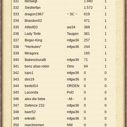
331
dersiegt
1
.
940
1
1
.
940
332
Siedlerfan
1
.
572
1
1
.
572
333
dragon1967
~ SC ~
619
1
619
334
Brandon02
471
1
471
335
AWolf33
aw34
369
1
369
336
Lady Torte
Taugen
361
1
361
337
Birger-King
mfgw36
257
1
257
338
*Herkules*
mfgw36
244
1
244
339
Miragora
165
1
165
340
Babeschurafit
mfgw36
71
1
71
341
benz alias robin
Oms
64
1
64
342
lupo1
mfgw36
0
0
343
dini19
mfgw36
0
0
344
bestof14
ORDEN
0
0
345
Laconda
PoD
0
0
346
alex die liebe
--M--
0
0
347
Defence 232
mfgw36
0
0
348
baer52
mfgw36
0
0
349
erkrath
mfgw36
0
0
350
marcbremen
NW
0
0