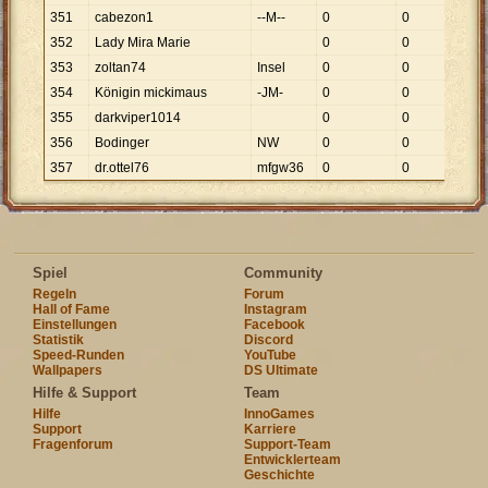
351
cabezon1
--M--
0
0
352
Lady Mira Marie
0
0
353
zoltan74
Insel
0
0
354
Königin mickimaus
-JM-
0
0
355
darkviper1014
0
0
356
Bodinger
NW
0
0
357
dr.ottel76
mfgw36
0
0
Spiel
Community
Regeln
Forum
Hall of Fame
Instagram
Einstellungen
Facebook
Statistik
Discord
Speed-Runden
YouTube
Wallpapers
DS Ultimate
Hilfe & Support
Team
Hilfe
InnoGames
Support
Karriere
Fragenforum
Support-Team
Entwicklerteam
Geschichte