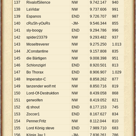
137
RivalofSilence
NW
9
.
742
.
147
940
10
.
36
138
LaVidar
NW
9
.
737
.
606
991
9
.
826
139
Espanos
END
9
.
726
.
707
987
9
.
855
140
cRuSh-yOuRs
-JM-
9
.
546
.
344
855
11
.
16
141
sly-boogy
END
9
.
294
.
786
996
9
.
332
142
spider23379
NW
9
.
293
.
482
937
9
.
918
143
Moseltreverer
NW
9
.
275
.
250
1
.
013
9
.
156
144
JConstantine
NW
9
.
157
.
808
835
10
.
96
145
die Bärtigen
NW
9
.
008
.
398
951
9
.
473
146
Schlonzigirl
END
8
.
920
.
501
813
10
.
97
147
Bo Thorax
END
8
.
906
.
907
1
.
029
8
.
656
148
Imperator-C
NW
8
.
858
.
262
877
10
.
10
149
tanzender wolf mt
NW
8
.
850
.
716
819
10
.
80
150
Lord-Of-Destruktion
NW
8
.
439
.
058
868
9
.
722
151
gerwolfen
NW
8
.
419
.
052
821
10
.
25
152
dj shout
END
8
.
177
.
153
745
10
.
97
153
Zoccer1
END
8
.
167
.
627
834
9
.
793
154
Penner.Fritz
NW
8
.
112
.
044
810
10
.
01
155
Lord König steve
END
7
.
989
.
710
683
11
.
69
156
König Jay 1.
-JM-
7
.
836
.
261
786
9
.
970