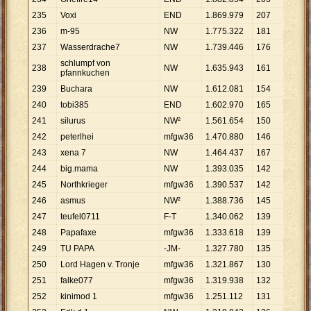
235
Voxi
END
1
.
869
.
979
207
9
.
034
236
m-95
NW
1
.
775
.
322
181
9
.
808
237
Wasserdrache7
NW
1
.
739
.
446
176
9
.
883
schlumpf von
238
NW
1
.
635
.
943
161
10
.
16
pfannkuchen
239
Buchara
NW
1
.
612
.
081
154
10
.
46
240
tobi385
END
1
.
602
.
970
165
9
.
715
241
silurus
NW²
1
.
561
.
654
150
10
.
41
242
peterlhei
mfgw36
1
.
470
.
880
146
10
.
07
243
xena 7
NW
1
.
464
.
437
167
8
.
769
244
big.mama
NW
1
.
393
.
035
142
9
.
810
245
Northkrieger
mfgw36
1
.
390
.
537
142
9
.
793
246
asmus
NW²
1
.
388
.
736
145
9
.
577
247
teufel0711
F-T
1
.
340
.
062
139
9
.
641
248
Papafaxe
mfgw36
1
.
333
.
618
139
9
.
594
249
TU PAPA
-JM-
1
.
327
.
780
135
9
.
835
250
Lord Hagen v. Tronje
mfgw36
1
.
321
.
867
130
10
.
16
251
falke077
mfgw36
1
.
319
.
938
132
10
.
00
252
kinimod 1
mfgw36
1
.
251
.
112
131
9
.
550