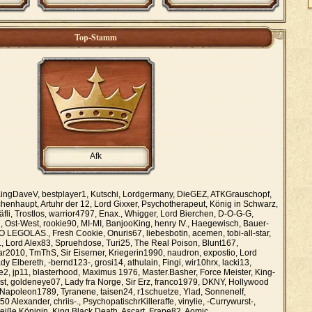
Top-Stamm
Afk
ingDaveV, bestplayer1, Kutschi, Lordgermany, DieGEZ, ATKGrauschopf,
henhaupt, Artuhr der 12, Lord Gixxer, Psychotherapeut, König in Schwarz,
fli, Trostlos, warrior4797, Enax., Whigger, Lord Bierchen, D-O-G-G,
Ost-West, rookie90, MI-MI, BanjooKing, henry IV., Haegewisch, Bauer-
EGOLAS., Fresh Cookie, Onuris67, liebesbotin, acemen, tobi-all-star,
 Lord Alex83, Spruehdose, Turi25, The Real Poison, Blunt167,
sar2010, TmThS, Sir Eiserner, Kriegerin1990, naudron, expostio, Lord
dy Elbereth, -bernd123-, grosi14, athulain, Fingi, wir10hrx, lacki13,
, jp11, blasterhood, Maximus 1976, Master.Basher, Force Meister, King-
bst, goldeneye07, Lady fra Norge, Sir Erz, franco1979, DKNY, Hollywood
Napoleon1789, Tyranene, taisen24, r1schuetze, Ylad, Sonnenelf,
 50 Alexander, chriis-., PsychopatischrKilleraffe, vinylie, -Currywurst-,
Weiße Königin, King Black Death, Ascart, Frape82, Aomic