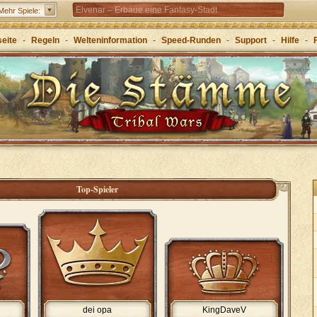
Elvenar – Erbaue eine Fantasy-Stadt
Mehr Spiele:
Forge of Empires – Mit Strategie durch die Zeitalter
seite
-
Regeln
-
Welteninformation
-
Speed-Runden
-
Support
-
Hilfe
-
Grepolis – Erbaue dein Reich im antiken
Griechenland
Top-Spieler
dei opa
KingDaveV