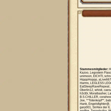
Stammesmitglieder:
K
Kazoo, Legostein Flasc
unimoon, EICHTI, schnä
HipppHoppp, aLive667, 
Harms, LEGLESS LEGO L
EatSleepRaveRepeat...,
Oberlin12, whisti, cae
h3ct0r, Moralbasher, La
B.S.CHILLER, corahexe2
Joe, **Totenkopf**, ba
Hank, Engelsfighter@, 
gary001, SirAlex der II,
andfire, Tarrasbulba, 