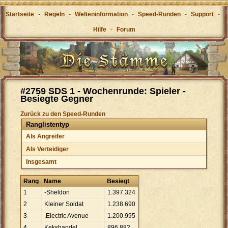
Startseite
-
Regeln
-
Welteninformation
-
Speed-Runden
-
Support
-
Hilfe
-
Forum
#2759 SDS 1 - Wochenrunde: Spieler -
Besiegte Gegner
Zurück zu den Speed-Runden
Ranglistentyp
Als Angreifer
Als Verteidiger
Insgesamt
Rang
Name
Besiegt
1
-Sheldon
1
.
397
.
324
2
Kleiner Soldat
1
.
238
.
690
3
.Electric Avenue
1
.
200
.
995
4
Kekshandel
896
.
882