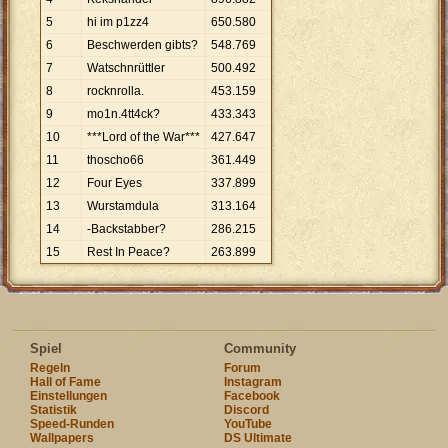
5
hi im p1zz4
650
.
580
6
Beschwerden gibts?
548
.
769
7
Watschnrüttler
500
.
492
8
rocknrolla.
453
.
159
9
mo1n.4tt4ck?
433
.
343
10
***Lord of the War***
427
.
647
11
thoscho66
361
.
449
12
Four Eyes
337
.
899
13
Wurstamdula
313
.
164
14
-Backstabber?
286
.
215
15
Rest In Peace?
263
.
899
Spiel
Community
Regeln
Forum
Hall of Fame
Instagram
Einstellungen
Facebook
Statistik
Discord
Speed-Runden
YouTube
Wallpapers
DS Ultimate